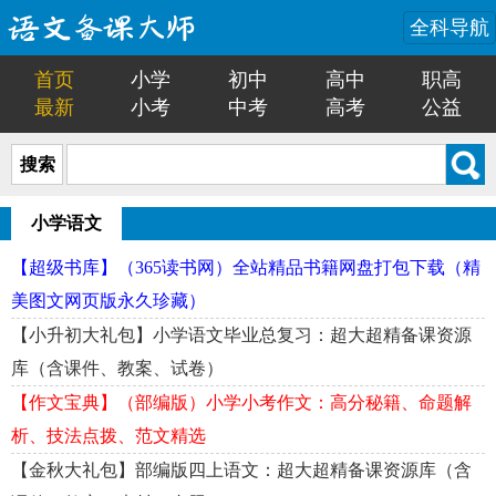
全科导航
首页
小学
初中
高中
职高
最新
小考
中考
高考
公益
搜索
小学语文
【超级书库】（365读书网）全站精品书籍网盘打包下载（精
美图文网页版永久珍藏）
【小升初大礼包】小学语文毕业总复习：超大超精备课资源
库（含课件、教案、试卷）
【作文宝典】（部编版）小学小考作文：高分秘籍、命题解
析、技法点拨、范文精选
【金秋大礼包】部编版四上语文：超大超精备课资源库（含