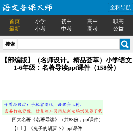
全科导航
首页
小学
初中
高中
职高
最新
小考
中考
高考
公益
搜索
【部编版】（名师设计。精品荟萃）小学语文
1-6年级：名著导读ppt课件（158份）
四大名著《名著导读》（共88份，ppt课件）
【1上】《兔子的胡萝卜》ppt课件