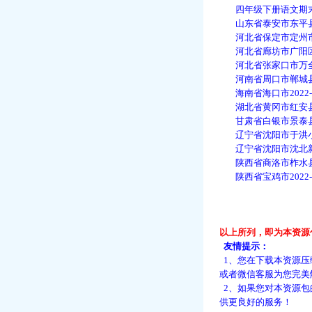
四年级下册语文期末非
山东省泰安市东平县20
河北省保定市定州市20
河北省廊坊市广阳区202
河北省张家口市万全区20
河南省周口市郸城县20
海南省海口市2022-2
湖北省黄冈市红安县20
甘肃省白银市景泰县202
辽宁省沈阳市于洪小学20
辽宁省沈阳市沈北新区2
陕西省商洛市柞水县202
陕西省宝鸡市2022-
以上所列，即为本资源
友情提示：
1、您在下载本资源压
或者微信客服为您完美
2、如果您对本资源包
供更良好的服务！