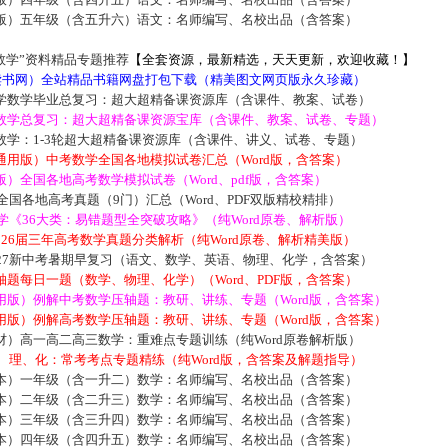
版）五年级（含五升六）语文：名师编写、名校出品（含答案）
数学”资料精品专题推荐
【全套资源，最新精选，天天更新，欢迎收藏！】
5读书网）全站精品书籍网盘打包下载（精美图文网页版永久珍藏）
学数学毕业总复习：超大超精备课资源库（含课件、教案、试卷）
数学总复习：超大超精备课资源宝库（含课件、教案、试卷、专题）
数学：1-3轮超大超精备课资源库（含课件、讲义、试卷、专题）
通用版）中考数学全国各地模拟试卷汇总（Word版，含答案）
）全国各地高考数学模拟试卷（Word、pdf版，含答案）
届全国各地高考真题（9门）汇总（Word、PDF双版精校精排）
数学《36大类：易错题型全突破攻略》（纯Word原卷、解析版）
2026届三年高考数学真题分类解析（纯Word原卷、解析精美版）
027新中考暑期早复习（语文、数学、英语、物理、化学，含答案）
题每日一题（数学、物理、化学）（Word、PDF版，含答案）
用版）例解中考数学压轴题：教研、讲练、专题（Word版，含答案）
用版）例解高考数学压轴题：教研、讲练、专题（Word版，含答案）
材）高一高二高三数学：重难点专题训练（纯Word原卷解析版）
数、理、化：常考考点专题精练（纯Word版，含答案及解题指导）
本）一年级（含一升二）数学：名师编写、名校出品（含答案）
本）二年级（含二升三）数学：名师编写、名校出品（含答案）
本）三年级（含三升四）数学：名师编写、名校出品（含答案）
本）四年级（含四升五）数学：名师编写、名校出品（含答案）