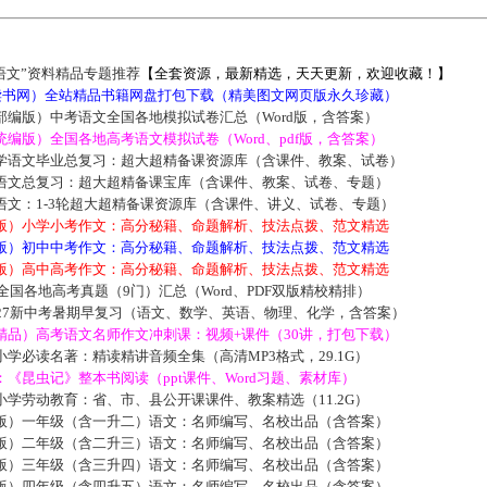
语文”资料精品专题推荐
【全套资源，最新精选，天天更新，欢迎收藏！】
5读书网）全站精品书籍网盘打包下载（精美图文网页版永久珍藏）
部编版）中考语文全国各地模拟试卷汇总（Word版，含答案）
编版）全国各地高考语文模拟试卷（Word、pdf版，含答案）
学语文毕业总复习：超大超精备课资源库（含课件、教案、试卷）
语文总复习：超大超精备课宝库（含课件、教案、试卷、专题）
语文：1-3轮超大超精备课资源库（含课件、讲义、试卷、专题）
版）小学小考作文：高分秘籍、命题解析、技法点拨、范文精选
版）初中中考作文：高分秘籍、命题解析、技法点拨、范文精选
版）高中高考作文：高分秘籍、命题解析、技法点拨、范文精选
届全国各地高考真题（9门）汇总（Word、PDF双版精校精排）
027新中考暑期早复习（语文、数学、英语、物理、化学，含答案）
精品）高考语文名师作文冲刺课：视频+课件（30讲，打包下载）
学必读名著：精读精讲音频全集（高清MP3格式，29.1G）
《昆虫记》整本书阅读（ppt课件、Word习题、素材库）
学劳动教育：省、市、县公开课课件、教案精选（11.2G）
版）一年级（含一升二）语文：名师编写、名校出品（含答案）
版）二年级（含二升三）语文：名师编写、名校出品（含答案）
版）三年级（含三升四）语文：名师编写、名校出品（含答案）
版）四年级（含四升五）语文：名师编写、名校出品（含答案）