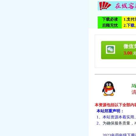
下载必读
1.支
后顾无忧
2.
下
载
微信
3.00
元
本资源包括以下全部内
本站郑重声明：
1、本站资源本着实用
2、
为
确
保
服
务
质
量
，
2023年四年级下册语