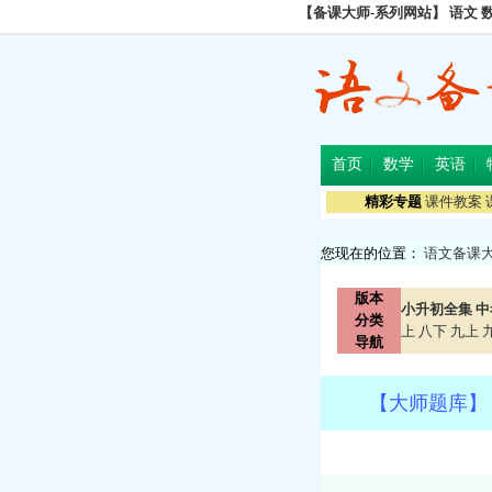
【备课大师-系列网站】
语文
首页
数学
英语
精彩专题
课件教案
您现在的位置：
语文备课
版本
小升初全集
中
分类
上
八下
九上
导航
【大师题库】