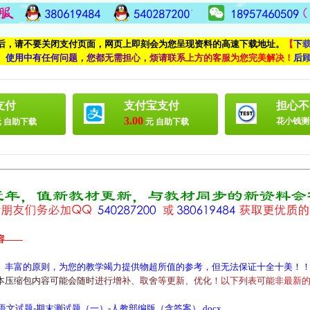
付后，请不要关闭支付页面，网页上即刻会为您呈现资料的高速下载地址。
【
下
、
使
用
中
有
任
何
问
题
，
您
都
无
需
担
心
，
烦
请
联
系
上
方
的
客
服
为
您
完
美
解
决
！
后
支付
支付宝支付
担心不
3.00
花小钱测
 自助下载
元 自助下载
容——
、丰富的原则，为您的教学竭力提供物超所值的参考，但无法保证十全十美！
本
压
缩
包
内
容
可
能
会
随
时
进
行
增
补
、
取
舍
等
更
新
、
优
化
！
以
下
列
表
可
能
非
最
新
文试题-期末测试题（一）-人教部编版（含答案）.docx