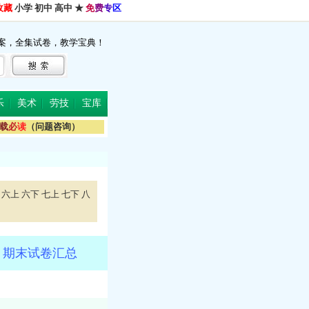
收藏
小学
初中
高中
★
免
费
专
区
案，全集试卷，教学宝典！
乐
美术
劳技
宝库
载
必
读
（问题咨询）
六上
六下
七上
七下
八
、期末试卷汇总