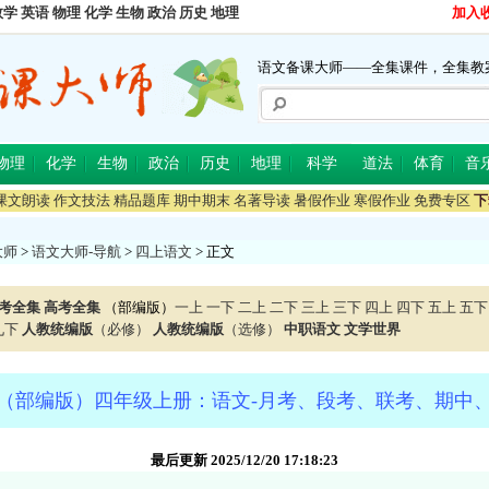
数学
英语
物理
化学
生物
政治
历史
地理
加入
语文备课大师——全集课件，全集教
物理
化学
生物
政治
历史
地理
科学
道法
体育
音
课文朗读
作文技法
精品题库
期中期末
名著导读
暑假作业
寒假作业
免费专区
下
大师
>
语文大师-导航
>
四上语文
> 正文
考全集
高考全集
（部编版）
一上
一下
二上
二下
三上
三下
四上
四下
五上
五下
九下
人教统编版
（必修）
人教统编版
（选修）
中职语文
文学世界
（部编版）四年级上册：语文-月考、段考、联考、期中
最后更新 2025/12/20 17:18:23