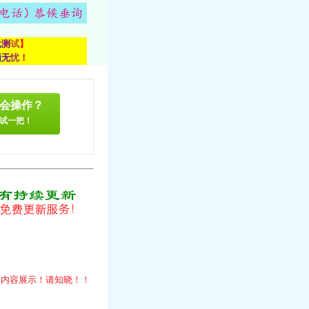
载
测
试
】
顾
无
忧
！
会操作？
试一把！
！
的
内
容
展
示
！
请
知
晓
！
！