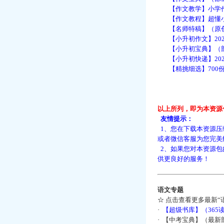
【作文教学】小学作文
【作文教程】超懂小学
【名师特稿】（原创）
【小升初作文】202
【小升初宝典】（部编
【小升初快递】2022
【精挑细选】700份小
以上所列，即为本资源
友情提示：
1、您在下载本资源压
或者微信客服为您完美
2、如果您对本资源包
供更良好的服务！
语文专题
☆
点击查看更多最新“
·
【超级书库】（36
·
【中考宝典】（最新