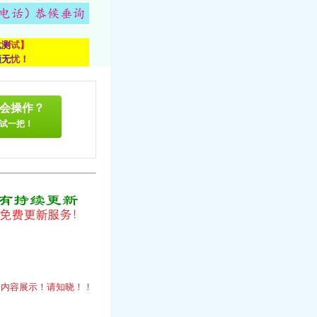
载
测
试
】
顾
无
忧
！
会操作？
试一把！
！
的
内
容
展
示
！
请
知
晓
！
！