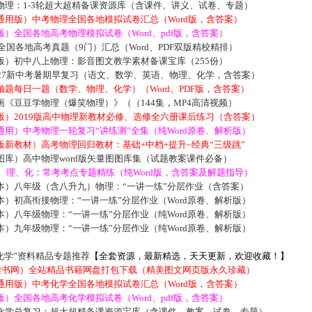
物理：1-3轮超大超精备课资源库（含课件、讲义、试卷、专题）
通用版）中考物理全国各地模拟试卷汇总（Word版，含答案）
）全国各地高考物理模拟试卷（Word、pdf版，含答案）
届全国各地高考真题（9门）汇总（Word、PDF双版精校精排）
版）初中八上物理：影音图文教学素材备课宝库（255份）
027新中考暑期早复习（语文、数学、英语、物理、化学，含答案）
题每日一题（数学、物理、化学）（Word、PDF版，含答案）
《豆豆学物理（爆笑物理）》（（144集，MP4高清视频）
版）2019版高中物理新教材必修、选修全六册课后练习（含答案）
用）中考物理一轮复习“讲练测”全集（纯Word原卷、解析版）
新教材）高考物理回归教材：基础+中档+提升~经典“三级跳”
库）高中物理word版矢量图图库集（试题教案课件必备）
数、理、化：常考考点专题精练（纯Word版，含答案及解题指导）
本）八年级（含八升九）物理：“一讲一练”分层作业（含答案）
）初高衔接物理：“一讲一练”分层作业（Word原卷、解析版）
）八年级物理：“一讲一练”分层作业（纯Word原卷、解析版）
）九年级物理：“一讲一练”分层作业（纯Word原卷、解析版）
化学”资料精品专题推荐
【全套资源，最新精选，天天更新，欢迎收藏！】
5读书网）全站精品书籍网盘打包下载（精美图文网页版永久珍藏）
通用版）中考化学全国各地模拟试卷汇总（Word版，含答案）
）全国各地高考化学模拟试卷（Word、pdf版，含答案）
化学总复习：超大超精备课资源宝库（含课件、教案、试卷、专题）