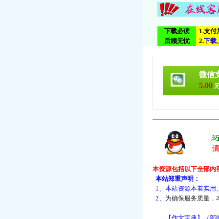
下载必读
1.支
后顾无忧
2.
下
载
微信
5.00
元
本资源包括以下全部内
本站郑重声明：
1、本站资源本着实用
2、
为
确
保
服
务
质
量
，
【作文宝典】（部编版