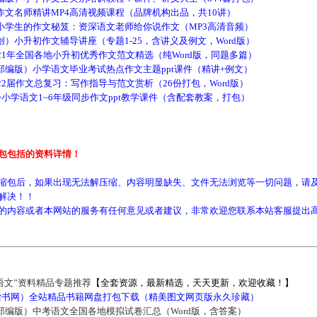
名师精讲MP4高清视频课程（品牌机构出品，共10讲）
生的作文秘笈：资深语文老师给你说作文（MP3高清音频）
小升初作文辅导讲座（专题1-25，含讲义及例文，Word版）
1年全国各地小升初优秀作文范文精选（纯Word版，同题多篇）
版）小学语文毕业考试热点作文主题ppt课件（精讲+例文）
届作文总复习：写作指导与范文赏析（26份打包，Word版）
学语文1~6年级同步作文ppt教学课件（含配套教案，打包）
包包括的资料详情！
缩包后，如果出现无法解压缩、内容明显缺失、文件无法浏览等一切问题，请及
解决！！
的内容或者本网站的服务有任何意见或者建议，非常欢迎您联系本站客服提出
语文”资料精品专题推荐
【全套资源，最新精选，天天更新，欢迎收藏！】
5读书网）全站精品书籍网盘打包下载（精美图文网页版永久珍藏）
部编版）中考语文全国各地模拟试卷汇总（Word版，含答案）