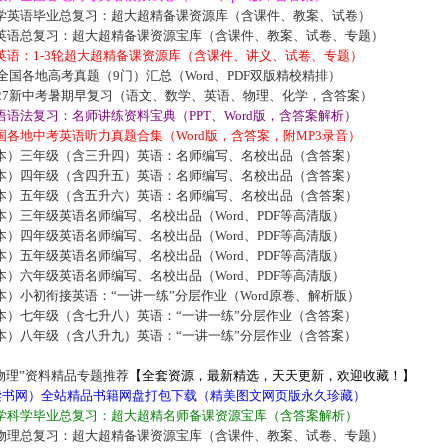
学英语毕业总复习：超大超精备课资源库（含课件、教案、试卷）
英语总复习：超大超精备课资源宝库（含课件、教案、试卷、专题）
英语：1-3轮超大超精备课资源库（含课件、讲义、试卷、专题）
届全国各地高考真题（9门）汇总（Word、PDF双版精校精排）
027新中考暑期早复习（语文、数学、英语、物理、化学，含答案）
语法复习：名师讲练资料宝典（PPT、Word版，含答案解析）
各地中考英语听力真题合集（Word版，含答案，附MP3录音）
本）三年级（含三升四）英语：名师编写、名校出品（含答案）
本）四年级（含四升五）英语：名师编写、名校出品（含答案）
本）五年级（含五升六）英语：名师编写、名校出品（含答案）
）三年级英语名师编写、名校出品（Word、PDF等高清版）
）四年级英语名师编写、名校出品（Word、PDF等高清版）
）五年级英语名师编写、名校出品（Word、PDF等高清版）
）六年级英语名师编写、名校出品（Word、PDF等高清版）
）小初衔接英语：“一讲一练”分层作业（Word原卷、解析版）
本）七年级（含七升八）英语：“一讲一练”分层作业（含答案）
本）八年级（含八升九）英语：“一讲一练”分层作业（含答案）
物理”资料精品专题推荐
【全套资源，最新精选，天天更新，欢迎收藏！】
5读书网）全站精品书籍网盘打包下载（精美图文网页版永久珍藏）
学科学毕业总复习：超大超精名师备课资源宝库（含答案解析）
物理总复习：超大超精备课资源宝库（含课件、教案、试卷、专题）