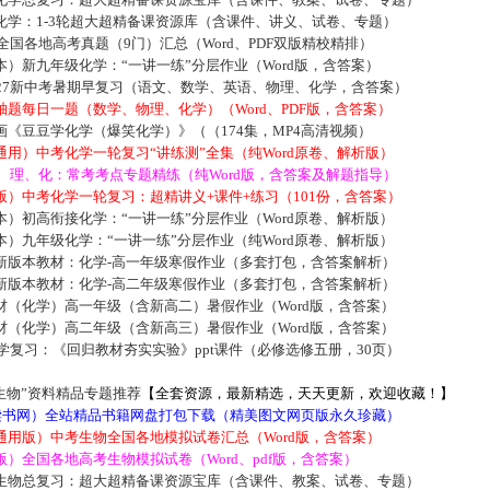
化学：1-3轮超大超精备课资源库（含课件、讲义、试卷、专题）
届全国各地高考真题（9门）汇总（Word、PDF双版精校精排）
）新九年级化学：“一讲一练”分层作业（Word版，含答案）
027新中考暑期早复习（语文、数学、英语、物理、化学，含答案）
题每日一题（数学、物理、化学）（Word、PDF版，含答案）
《豆豆学化学（爆笑化学）》（（174集，MP4高清视频）
用）中考化学一轮复习“讲练测”全集（纯Word原卷、解析版）
数、理、化：常考考点专题精练（纯Word版，含答案及解题指导）
）中考化学一轮复习：超精讲义+课件+练习（101份，含答案）
）初高衔接化学：“一讲一练”分层作业（Word原卷、解析版）
）九年级化学：“一讲一练”分层作业（纯Word原卷、解析版）
新版本教材：化学-高一年级寒假作业（多套打包，含答案解析）
新版本教材：化学-高二年级寒假作业（多套打包，含答案解析）
材（化学）高一年级（含新高二）暑假作业（Word版，含答案）
材（化学）高二年级（含新高三）暑假作业（Word版，含答案）
化学复习：《回归教材夯实实验》ppt课件（必修选修五册，30页）
生物”资料精品专题推荐
【全套资源，最新精选，天天更新，欢迎收藏！】
5读书网）全站精品书籍网盘打包下载（精美图文网页版永久珍藏）
通用版）中考生物全国各地模拟试卷汇总（Word版，含答案）
）全国各地高考生物模拟试卷（Word、pdf版，含答案）
生物总复习：超大超精备课资源宝库（含课件、教案、试卷、专题）