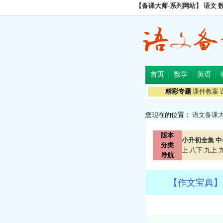
【备课大师-系列网站】
语文
首页
数学
英语
精彩专题
课件教案
您现在的位置：
语文备课
版本
小升初全集
中
分类
上
八下
九上
导航
【作文宝典】