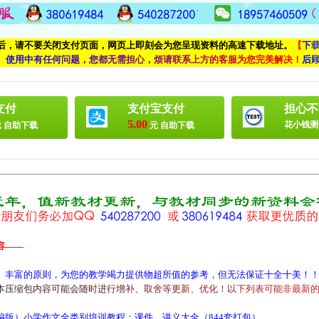
付后，请不要关闭支付页面，网页上即刻会为您呈现资料的高速下载地址。
【
下
、
使
用
中
有
任
何
问
题
，
您
都
无
需
担
心
，
烦
请
联
系
上
方
的
客
服
为
您
完
美
解
决
！
后
支付
支付宝支付
担心不
5.00
花小钱测
 自助下载
元 自助下载
容——
、丰富的原则，为您的教学竭力提供物超所值的参考，但无法保证十全十美！
本
压
缩
包
内
容
可
能
会
随
时
进
行
增
补
、
取
舍
等
更
新
、
优
化
！
以
下
列
表
可
能
非
最
新
）小学作文全类别培训教程：课件、讲义大全（844套打包）