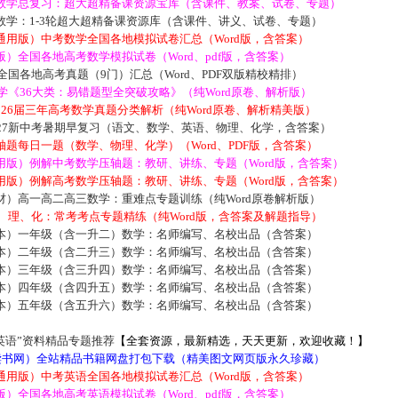
数学总复习：超大超精备课资源宝库（含课件、教案、试卷、专题）
数学：1-3轮超大超精备课资源库（含课件、讲义、试卷、专题）
通用版）中考数学全国各地模拟试卷汇总（Word版，含答案）
）全国各地高考数学模拟试卷（Word、pdf版，含答案）
届全国各地高考真题（9门）汇总（Word、PDF双版精校精排）
数学《36大类：易错题型全突破攻略》（纯Word原卷、解析版）
2026届三年高考数学真题分类解析（纯Word原卷、解析精美版）
027新中考暑期早复习（语文、数学、英语、物理、化学，含答案）
题每日一题（数学、物理、化学）（Word、PDF版，含答案）
用版）例解中考数学压轴题：教研、讲练、专题（Word版，含答案）
用版）例解高考数学压轴题：教研、讲练、专题（Word版，含答案）
材）高一高二高三数学：重难点专题训练（纯Word原卷解析版）
数、理、化：常考考点专题精练（纯Word版，含答案及解题指导）
本）一年级（含一升二）数学：名师编写、名校出品（含答案）
本）二年级（含二升三）数学：名师编写、名校出品（含答案）
本）三年级（含三升四）数学：名师编写、名校出品（含答案）
本）四年级（含四升五）数学：名师编写、名校出品（含答案）
本）五年级（含五升六）数学：名师编写、名校出品（含答案）
英语”资料精品专题推荐
【全套资源，最新精选，天天更新，欢迎收藏！】
5读书网）全站精品书籍网盘打包下载（精美图文网页版永久珍藏）
通用版）中考英语全国各地模拟试卷汇总（Word版，含答案）
）全国各地高考英语模拟试卷（Word、pdf版，含答案）