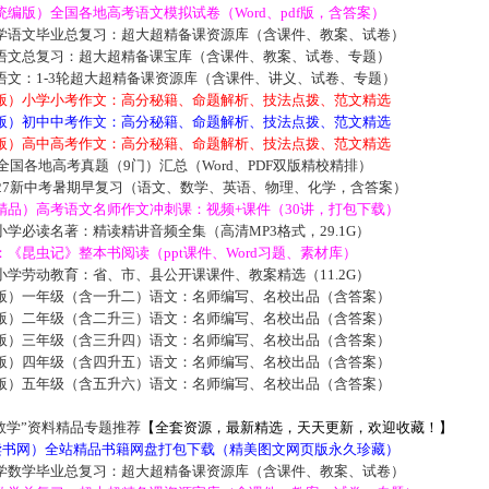
编版）全国各地高考语文模拟试卷（Word、pdf版，含答案）
学语文毕业总复习：超大超精备课资源库（含课件、教案、试卷）
语文总复习：超大超精备课宝库（含课件、教案、试卷、专题）
语文：1-3轮超大超精备课资源库（含课件、讲义、试卷、专题）
版）小学小考作文：高分秘籍、命题解析、技法点拨、范文精选
版）初中中考作文：高分秘籍、命题解析、技法点拨、范文精选
版）高中高考作文：高分秘籍、命题解析、技法点拨、范文精选
届全国各地高考真题（9门）汇总（Word、PDF双版精校精排）
027新中考暑期早复习（语文、数学、英语、物理、化学，含答案）
精品）高考语文名师作文冲刺课：视频+课件（30讲，打包下载）
学必读名著：精读精讲音频全集（高清MP3格式，29.1G）
《昆虫记》整本书阅读（ppt课件、Word习题、素材库）
学劳动教育：省、市、县公开课课件、教案精选（11.2G）
版）一年级（含一升二）语文：名师编写、名校出品（含答案）
版）二年级（含二升三）语文：名师编写、名校出品（含答案）
版）三年级（含三升四）语文：名师编写、名校出品（含答案）
版）四年级（含四升五）语文：名师编写、名校出品（含答案）
版）五年级（含五升六）语文：名师编写、名校出品（含答案）
数学”资料精品专题推荐
【全套资源，最新精选，天天更新，欢迎收藏！】
5读书网）全站精品书籍网盘打包下载（精美图文网页版永久珍藏）
学数学毕业总复习：超大超精备课资源库（含课件、教案、试卷）