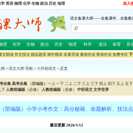
数学
英语
物理
化学
生物
政治
历史
地理
加入
语文备课大师——全集课件，全集教
物理
化学
生物
政治
历史
地理
科学
道法
体育
音
课文朗读
作文技法
精品题库
期中期末
名著导读
暑假作业
寒假作业
免费专区
下
大师
>
语文大师-导航
>
小升初语文
> 正文
考全集
高考全集
（部编版）
一上
一下
二上
二下
三上
三下
四上
四下
五上
五下
九下
人教统编版
（必修）
人教统编版
（选修）
中职语文
文学世界
（部编版）小学小考作文：高分秘籍、命题解析、技法
最后更新 2026/5/12