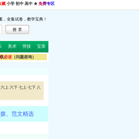
收藏
小学
初中
高中
★
免
费
专
区
案，全集试卷，教学宝典！
乐
美术
劳技
宝库
载
必
读
（问题咨询）
六上
六下
七上
七下
八
点拨、范文精选