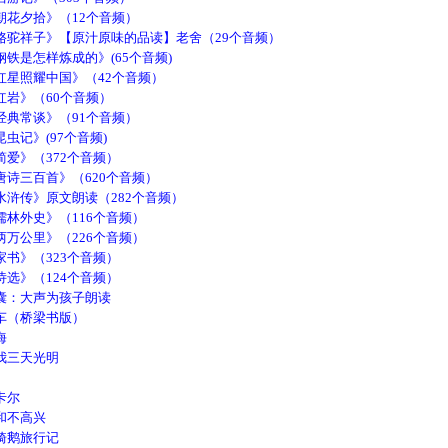
朝花夕拾》（12个音频）
骆驼祥子》【原汁原味的品读】老舍（29个音频）
铁是怎样炼成的》(65个音频)
红星照耀中国》（42个音频）
红岩》（60个音频）
经典常谈》（91个音频）
虫记》(97个音频)
爱》（372个音频）
诗三百首》（620个音频）
浒传》原文朗读（282个音频）
林外史》（116个音频）
万公里》（226个音频）
书》（323个音频）
选》（124个音频）
囊：大声为孩子朗读
车（桥梁书版）
海
我三天光明
卡尔
和不高兴
骑鹅旅行记