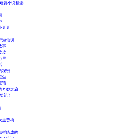
利短篇小说精选
园
声
小豆豆
梦游仙境
故事
皮皮
万里
话
的秘密
星尘
童话
的奇妙之旅
漂流记
育
女生贾梅
怎样练成的