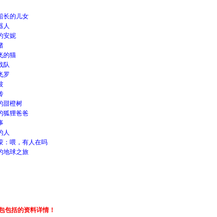
船长的儿女
器人
的安妮
猪
飞的猫
战队
飞罗
波
传
的甜橙树
的狐狸爸爸
事
的人
蒙：喂，有人在吗
的地球之旅
包包括的资料详情！