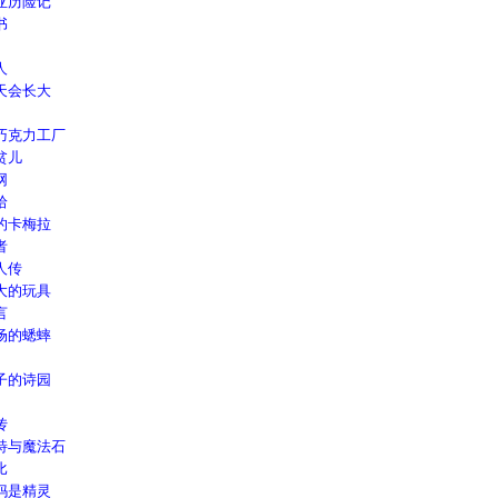
亚历险记
书
人
天会长大
巧克力工厂
贫儿
网
拾
的卡梅拉
者
人传
大的玩具
言
场的蟋蟀
子的诗园
传
特与魔法石
比
妈是精灵