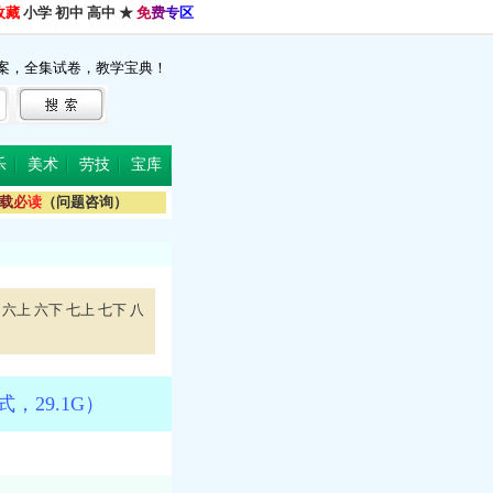
收藏
小学
初中
高中
★
免
费
专
区
案，全集试卷，教学宝典！
乐
美术
劳技
宝库
载
必
读
（问题咨询）
六上
六下
七上
七下
八
29.1G）