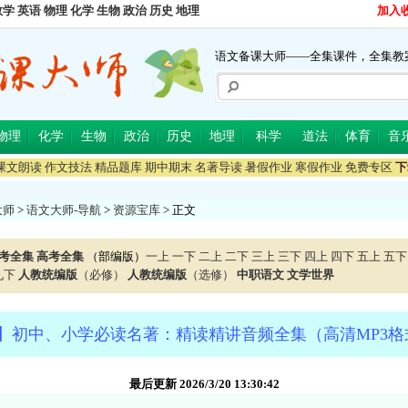
数学
英语
物理
化学
生物
政治
历史
地理
加入
语文备课大师——全集课件，全集教
物理
化学
生物
政治
历史
地理
科学
道法
体育
音
课文朗读
作文技法
精品题库
期中期末
名著导读
暑假作业
寒假作业
免费专区
下
大师
>
语文大师-导航
>
资源宝库
> 正文
考全集
高考全集
（部编版）
一上
一下
二上
二下
三上
三下
四上
四下
五上
五下
九下
人教统编版
（必修）
人教统编版
（选修）
中职语文
文学世界
】初中、小学必读名著：精读精讲音频全集（高清MP3格式，
最后更新 2026/3/20 13:30:42