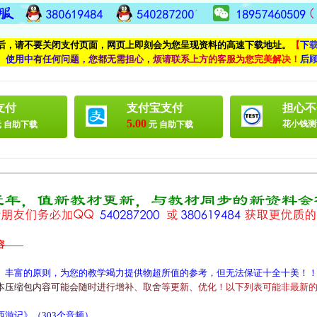
付后，请不要关闭支付页面，网页上即刻会为您呈现资料的高速下载地址。
【
下
、
使
用
中
有
任
何
问
题
，
您
都
无
需
担
心
，
烦
请
联
系
上
方
的
客
服
为
您
完
美
解
决
！
后
支付
支付宝支付
担心不
5.00
花小钱测
 自助下载
元 自助下载
容——
、丰富的原则，为您的教学竭力提供物超所值的参考，但无法保证十全十美！
本
压
缩
包
内
容
可
能
会
随
时
进
行
增
补
、
取
舍
等
更
新
、
优
化
！
以
下
列
表
可
能
非
最
新
游记》（303个音频）