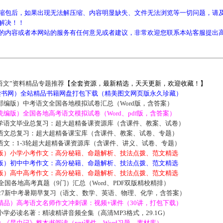
缩包后，如果出现无法解压缩、内容明显缺失、文件无法浏览等一切问题，请及
解决！！
的内容或者本网站的服务有任何意见或者建议，非常欢迎您联系本站客服提出
语文”资料精品专题推荐
【全套资源，最新精选，天天更新，欢迎收藏！】
5读书网）全站精品书籍网盘打包下载（精美图文网页版永久珍藏）
部编版）中考语文全国各地模拟试卷汇总（Word版，含答案）
编版）全国各地高考语文模拟试卷（Word、pdf版，含答案）
学语文毕业总复习：超大超精备课资源库（含课件、教案、试卷）
语文总复习：超大超精备课宝库（含课件、教案、试卷、专题）
语文：1-3轮超大超精备课资源库（含课件、讲义、试卷、专题）
版）小学小考作文：高分秘籍、命题解析、技法点拨、范文精选
版）初中中考作文：高分秘籍、命题解析、技法点拨、范文精选
版）高中高考作文：高分秘籍、命题解析、技法点拨、范文精选
届全国各地高考真题（9门）汇总（Word、PDF双版精校精排）
027新中考暑期早复习（语文、数学、英语、物理、化学，含答案）
精品）高考语文名师作文冲刺课：视频+课件（30讲，打包下载）
学必读名著：精读精讲音频全集（高清MP3格式，29.1G）
《昆虫记》整本书阅读（ppt课件、Word习题、素材库）