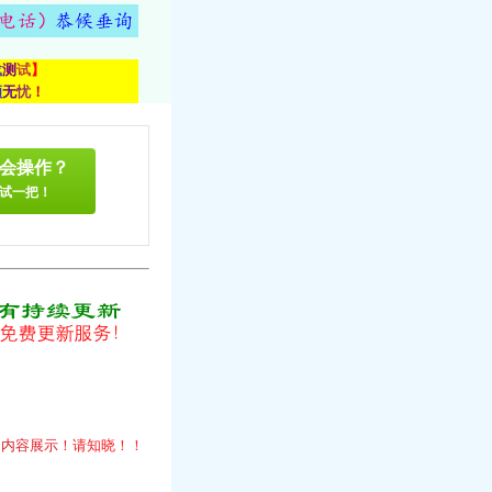
载
测
试
】
顾
无
忧
！
会操作？
试一把！
！
的
内
容
展
示
！
请
知
晓
！
！