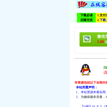
下载必读
1.支
后顾无忧
2.
下
载
微信
5.00
元
本资源包括以下全部内
本站郑重声明：
1、本站资源本着实用
2、
为
确
保
服
务
质
量
，
【A版】01.七上《西