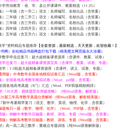
学劳动教育：省、市、县公开课课件、教案精选（11.2G）
版）一年级（含一升二）语文：名师编写、名校出品（含答案）
版）二年级（含二升三）语文：名师编写、名校出品（含答案）
版）三年级（含三升四）语文：名师编写、名校出品（含答案）
版）四年级（含四升五）语文：名师编写、名校出品（含答案）
版）五年级（含五升六）语文：名师编写、名校出品（含答案）
数学”资料精品专题推荐
【全套资源，最新精选，天天更新，欢迎收藏！】
5读书网）全站精品书籍网盘打包下载（精美图文网页版永久珍藏）
学数学毕业总复习：超大超精备课资源库（含课件、教案、试卷）
数学总复习：超大超精备课资源宝库（含课件、教案、试卷、专题）
数学：1-3轮超大超精备课资源库（含课件、讲义、试卷、专题）
通用版）中考数学全国各地模拟试卷汇总（Word版，含答案）
）全国各地高考数学模拟试卷（Word、pdf版，含答案）
届全国各地高考真题（9门）汇总（Word、PDF双版精校精排）
数学《36大类：易错题型全突破攻略》（纯Word原卷、解析版）
2026届三年高考数学真题分类解析（纯Word原卷、解析精美版）
027新中考暑期早复习（语文、数学、英语、物理、化学，含答案）
题每日一题（数学、物理、化学）（Word、PDF版，含答案）
用版）例解中考数学压轴题：教研、讲练、专题（Word版，含答案）
用版）例解高考数学压轴题：教研、讲练、专题（Word版，含答案）
材）高一高二高三数学：重难点专题训练（纯Word原卷解析版）