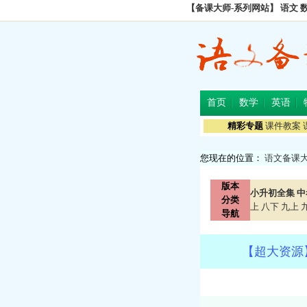
【备课大师-系列网站】
语文
首页
数学
英语
精彩专题
课件教案
您现在的位置：
语文备课
版本
小升初全集
中
分类
上
八下
九上
导航
【超大资源