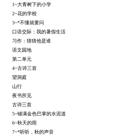
1~大青树下的小学
2~花的学校
3~*不懂就要问
口语交际：我的暑假生活
习作：猜猜他是谁
语文园地
第二单元
4~古诗三首
望洞庭
山行
夜书所见
古诗三首
5~铺满金色巴掌的水泥道
6~秋天的雨
7~*听听，秋的声音