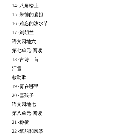
14~八角楼上
15~朱德的扁担
16~难忘的泼水节
17~刘胡兰
语文园地六
第七单元·阅读
18~古诗二首
江雪
敕勒歌
19~雾在哪里
20~雪孩子
语文园地七
第八单元·阅读
21~称赞
22~纸船和风筝