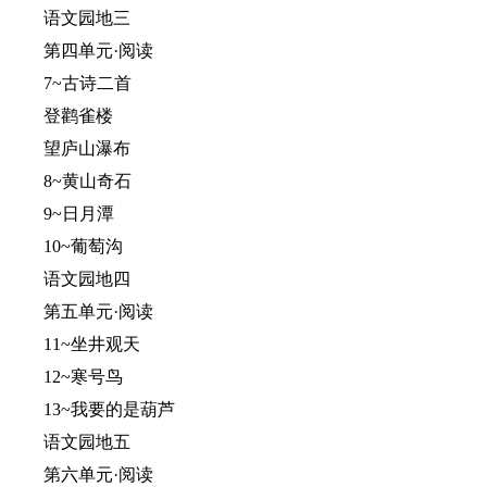
语文园地三
第四单元·阅读
7~古诗二首
登鹳雀楼
望庐山瀑布
8~黄山奇石
9~日月潭
10~葡萄沟
语文园地四
第五单元·阅读
11~坐井观天
12~寒号鸟
13~我要的是葫芦
语文园地五
第六单元·阅读