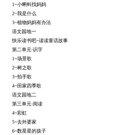
1~小蝌蚪找妈妈
2~我是什么
3~植物妈妈有办法
语文园地一
快乐读书吧~读读童话故事
第二单元·识字
1~场景歌
2~树之歌
3~拍手歌
4~田家四季歌
语文园地二
第三单元·阅读
4~彩虹
5~去外婆家
6~数星星的孩子