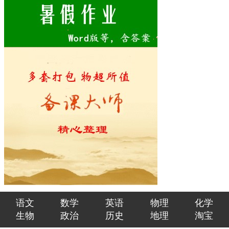
语文
数学
英语
物理
化学
生物
政治
历史
地理
淘宝