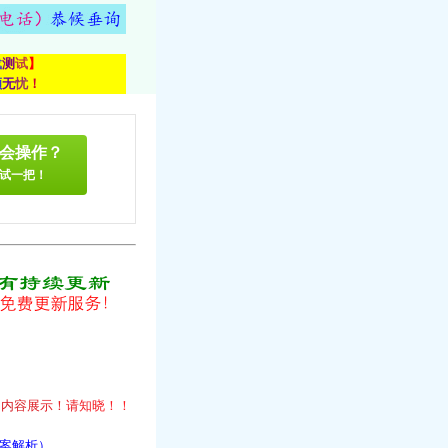
载
测
试
】
顾
无
忧
！
会操作？
试一把！
！
的
内
容
展
示
！
请
知
晓
！
！
答案解析）