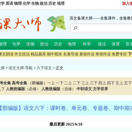
数学
英语
物理
化学
生物
政治
历史
地理
加入
语文备课大师——全集课件，全集教
物理
化学
生物
政治
历史
地理
科学
道法
体育
音
课文朗读
作文技法
精品题库
期中期末
名著导读
暑假作业
寒假作业
免费专区
下
大师
>
语文大师-导航
>
六下语文
> 正文
考全集
高考全集
（部编版）
一上
一下
二上
二下
三上
三下
四上
四下
五上
五下
九下
人教统编版
（必修）
人教统编版
（选修）
中职语文
文学世界
【部编版】语文六下：课时卷、单元卷、专题卷、期中期
最后更新 2025/6/18