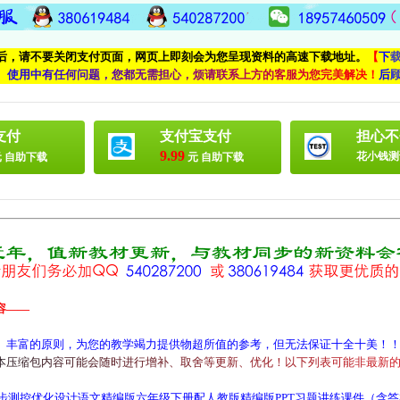
付后，请不要关闭支付页面，网页上即刻会为您呈现资料的高速下载地址。
【
下
、
使
用
中
有
任
何
问
题
，
您
都
无
需
担
心
，
烦
请
联
系
上
方
的
客
服
为
您
完
美
解
决
！
后
支付
支付宝支付
担心不
9.99
花小钱测
 自助下载
元 自助下载
容——
、丰富的原则，为您的教学竭力提供物超所值的参考，但无法保证十全十美！
本
压
缩
包
内
容
可
能
会
随
时
进
行
增
补
、
取
舍
等
更
新
、
优
化
！
以
下
列
表
可
能
非
最
新
步测控优化设计语文精编版六年级下册配人教版精编版PPT习题讲练课件（含