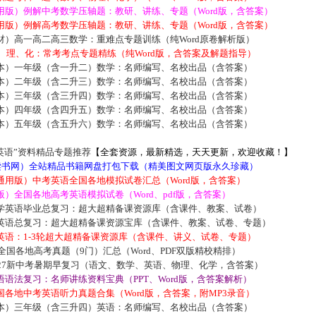
用版）例解中考数学压轴题：教研、讲练、专题（Word版，含答案）
用版）例解高考数学压轴题：教研、讲练、专题（Word版，含答案）
材）高一高二高三数学：重难点专题训练（纯Word原卷解析版）
数、理、化：常考考点专题精练（纯Word版，含答案及解题指导）
本）一年级（含一升二）数学：名师编写、名校出品（含答案）
本）二年级（含二升三）数学：名师编写、名校出品（含答案）
本）三年级（含三升四）数学：名师编写、名校出品（含答案）
本）四年级（含四升五）数学：名师编写、名校出品（含答案）
本）五年级（含五升六）数学：名师编写、名校出品（含答案）
英语”资料精品专题推荐
【全套资源，最新精选，天天更新，欢迎收藏！】
5读书网）全站精品书籍网盘打包下载（精美图文网页版永久珍藏）
通用版）中考英语全国各地模拟试卷汇总（Word版，含答案）
）全国各地高考英语模拟试卷（Word、pdf版，含答案）
学英语毕业总复习：超大超精备课资源库（含课件、教案、试卷）
英语总复习：超大超精备课资源宝库（含课件、教案、试卷、专题）
英语：1-3轮超大超精备课资源库（含课件、讲义、试卷、专题）
届全国各地高考真题（9门）汇总（Word、PDF双版精校精排）
027新中考暑期早复习（语文、数学、英语、物理、化学，含答案）
语法复习：名师讲练资料宝典（PPT、Word版，含答案解析）
各地中考英语听力真题合集（Word版，含答案，附MP3录音）
本）三年级（含三升四）英语：名师编写、名校出品（含答案）