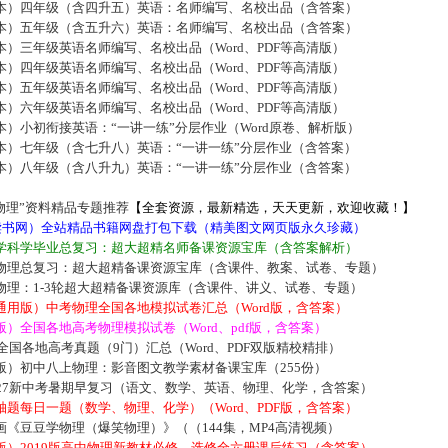
本）四年级（含四升五）英语：名师编写、名校出品（含答案）
本）五年级（含五升六）英语：名师编写、名校出品（含答案）
）三年级英语名师编写、名校出品（Word、PDF等高清版）
）四年级英语名师编写、名校出品（Word、PDF等高清版）
）五年级英语名师编写、名校出品（Word、PDF等高清版）
）六年级英语名师编写、名校出品（Word、PDF等高清版）
）小初衔接英语：“一讲一练”分层作业（Word原卷、解析版）
本）七年级（含七升八）英语：“一讲一练”分层作业（含答案）
本）八年级（含八升九）英语：“一讲一练”分层作业（含答案）
物理”资料精品专题推荐
【全套资源，最新精选，天天更新，欢迎收藏！】
5读书网）全站精品书籍网盘打包下载（精美图文网页版永久珍藏）
学科学毕业总复习：超大超精名师备课资源宝库（含答案解析）
物理总复习：超大超精备课资源宝库（含课件、教案、试卷、专题）
物理：1-3轮超大超精备课资源库（含课件、讲义、试卷、专题）
通用版）中考物理全国各地模拟试卷汇总（Word版，含答案）
）全国各地高考物理模拟试卷（Word、pdf版，含答案）
届全国各地高考真题（9门）汇总（Word、PDF双版精校精排）
版）初中八上物理：影音图文教学素材备课宝库（255份）
027新中考暑期早复习（语文、数学、英语、物理、化学，含答案）
题每日一题（数学、物理、化学）（Word、PDF版，含答案）
《豆豆学物理（爆笑物理）》（（144集，MP4高清视频）
版）2019版高中物理新教材必修、选修全六册课后练习（含答案）