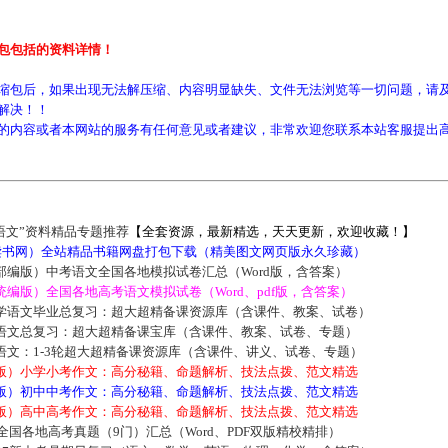
包包括的资料详情！
缩包后，如果出现无法解压缩、内容明显缺失、文件无法浏览等一切问题，请及
解决！！
的内容或者本网站的服务有任何意见或者建议，非常欢迎您联系本站客服提出
语文”资料精品专题推荐
【全套资源，最新精选，天天更新，欢迎收藏！】
5读书网）全站精品书籍网盘打包下载（精美图文网页版永久珍藏）
部编版）中考语文全国各地模拟试卷汇总（Word版，含答案）
编版）全国各地高考语文模拟试卷（Word、pdf版，含答案）
学语文毕业总复习：超大超精备课资源库（含课件、教案、试卷）
语文总复习：超大超精备课宝库（含课件、教案、试卷、专题）
语文：1-3轮超大超精备课资源库（含课件、讲义、试卷、专题）
版）小学小考作文：高分秘籍、命题解析、技法点拨、范文精选
版）初中中考作文：高分秘籍、命题解析、技法点拨、范文精选
版）高中高考作文：高分秘籍、命题解析、技法点拨、范文精选
届全国各地高考真题（9门）汇总（Word、PDF双版精校精排）