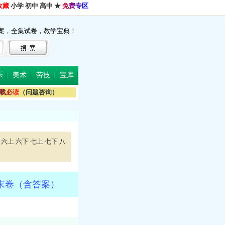
收藏
小学
初中
高中
★
免
费
专
区
案，全集试卷，教学宝典！
乐
美术
劳技
宝库
载
必
读
（问题咨询）
六上
六下
七上
七下
八
末卷（含答案）