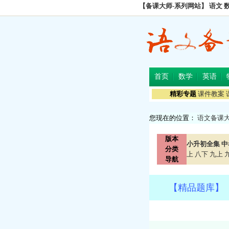
【备课大师-系列网站】
语文
首页
数学
英语
精彩专题
课件教案
您现在的位置：
语文备课
版本
小升初全集
中
分类
上
八下
九上
导航
【精品题库】