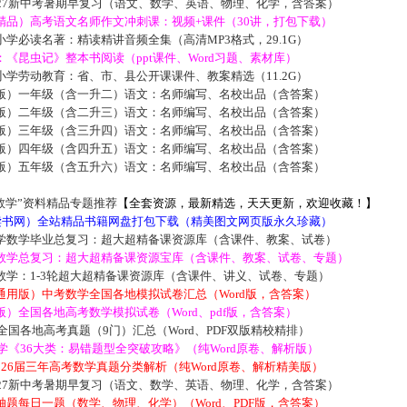
027新中考暑期早复习（语文、数学、英语、物理、化学，含答案）
精品）高考语文名师作文冲刺课：视频+课件（30讲，打包下载）
学必读名著：精读精讲音频全集（高清MP3格式，29.1G）
《昆虫记》整本书阅读（ppt课件、Word习题、素材库）
学劳动教育：省、市、县公开课课件、教案精选（11.2G）
版）一年级（含一升二）语文：名师编写、名校出品（含答案）
版）二年级（含二升三）语文：名师编写、名校出品（含答案）
版）三年级（含三升四）语文：名师编写、名校出品（含答案）
版）四年级（含四升五）语文：名师编写、名校出品（含答案）
版）五年级（含五升六）语文：名师编写、名校出品（含答案）
数学”资料精品专题推荐
【全套资源，最新精选，天天更新，欢迎收藏！】
5读书网）全站精品书籍网盘打包下载（精美图文网页版永久珍藏）
学数学毕业总复习：超大超精备课资源库（含课件、教案、试卷）
数学总复习：超大超精备课资源宝库（含课件、教案、试卷、专题）
数学：1-3轮超大超精备课资源库（含课件、讲义、试卷、专题）
通用版）中考数学全国各地模拟试卷汇总（Word版，含答案）
）全国各地高考数学模拟试卷（Word、pdf版，含答案）
届全国各地高考真题（9门）汇总（Word、PDF双版精校精排）
数学《36大类：易错题型全突破攻略》（纯Word原卷、解析版）
2026届三年高考数学真题分类解析（纯Word原卷、解析精美版）
027新中考暑期早复习（语文、数学、英语、物理、化学，含答案）
题每日一题（数学、物理、化学）（Word、PDF版，含答案）