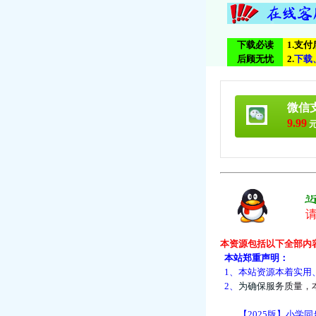
下载必读
1.支
后顾无忧
2.
下
载
微信
9.99
元
本资源包括以下全部内
本站郑重声明：
1、本站资源本着实用
2、
为
确
保
服
务
质
量
，
【2025版】小学同