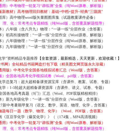
用）中考物理一轮复习“讲练测”全集（纯Word原卷、解析版）
新教材）高考物理回归教材：基础+中档+提升~经典“三级跳”
库）高中物理word版矢量图图库集（试题教案课件必备）
数、理、化：常考考点专题精练（纯Word版，含答案及解题指导）
本）八年级（含八升九）物理：“一讲一练”分层作业（含答案）
）初高衔接物理：“一讲一练”分层作业（Word原卷、解析版）
）八年级物理：“一讲一练”分层作业（纯Word原卷、解析版）
）九年级物理：“一讲一练”分层作业（纯Word原卷、解析版）
化学”资料精品专题推荐
【全套资源，最新精选，天天更新，欢迎收藏！】
5读书网）全站精品书籍网盘打包下载（精美图文网页版永久珍藏）
通用版）中考化学全国各地模拟试卷汇总（Word版，含答案）
）全国各地高考化学模拟试卷（Word、pdf版，含答案）
化学总复习：超大超精备课资源宝库（含课件、教案、试卷、专题）
化学：1-3轮超大超精备课资源库（含课件、讲义、试卷、专题）
届全国各地高考真题（9门）汇总（Word、PDF双版精校精排）
）新九年级化学：“一讲一练”分层作业（Word版，含答案）
027新中考暑期早复习（语文、数学、英语、物理、化学，含答案）
题每日一题（数学、物理、化学）（Word、PDF版，含答案）
《豆豆学化学（爆笑化学）》（（174集，MP4高清视频）
用）中考化学一轮复习“讲练测”全集（纯Word原卷、解析版）
数、理、化：常考考点专题精练（纯Word版，含答案及解题指导）