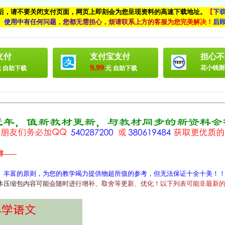
付后，请不要关闭支付页面，网页上即刻会为您呈现资料的高速下载地址。
【
下
、
使
用
中
有
任
何
问
题
，
您
都
无
需
担
心
，
烦
请
联
系
上
方
的
客
服
为
您
完
美
解
决
！
后
支付
支付宝支付
担心不
9.99
花小钱测
 自助下载
元 自助下载
容——
、丰富的原则，为您的教学竭力提供物超所值的参考，但无法保证十全十美！
本
压
缩
包
内
容
可
能
会
随
时
进
行
增
补
、
取
舍
等
更
新
、
优
化
！
以
下
列
表
可
能
非
最
新