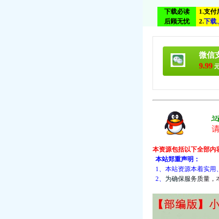
下载必读
1.支
后顾无忧
2.
下
载
微信
9.99
元
本资源包括以下全部内
本站郑重声明：
1、本站资源本着实用
2、
为
确
保
服
务
质
量
，