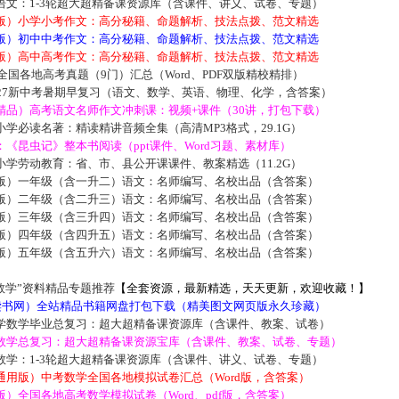
语文：1-3轮超大超精备课资源库（含课件、讲义、试卷、专题）
版）小学小考作文：高分秘籍、命题解析、技法点拨、范文精选
版）初中中考作文：高分秘籍、命题解析、技法点拨、范文精选
版）高中高考作文：高分秘籍、命题解析、技法点拨、范文精选
届全国各地高考真题（9门）汇总（Word、PDF双版精校精排）
027新中考暑期早复习（语文、数学、英语、物理、化学，含答案）
精品）高考语文名师作文冲刺课：视频+课件（30讲，打包下载）
学必读名著：精读精讲音频全集（高清MP3格式，29.1G）
《昆虫记》整本书阅读（ppt课件、Word习题、素材库）
学劳动教育：省、市、县公开课课件、教案精选（11.2G）
版）一年级（含一升二）语文：名师编写、名校出品（含答案）
版）二年级（含二升三）语文：名师编写、名校出品（含答案）
版）三年级（含三升四）语文：名师编写、名校出品（含答案）
版）四年级（含四升五）语文：名师编写、名校出品（含答案）
版）五年级（含五升六）语文：名师编写、名校出品（含答案）
数学”资料精品专题推荐
【全套资源，最新精选，天天更新，欢迎收藏！】
5读书网）全站精品书籍网盘打包下载（精美图文网页版永久珍藏）
学数学毕业总复习：超大超精备课资源库（含课件、教案、试卷）
数学总复习：超大超精备课资源宝库（含课件、教案、试卷、专题）
数学：1-3轮超大超精备课资源库（含课件、讲义、试卷、专题）
通用版）中考数学全国各地模拟试卷汇总（Word版，含答案）
）全国各地高考数学模拟试卷（Word、pdf版，含答案）