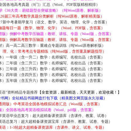
届全国各地高考真题（9门）汇总（Word、PDF双版精校精排）
数学《36大类：易错题型全突破攻略》（纯Word原卷、解析版）
2026届三年高考数学真题分类解析（纯Word原卷、解析精美版）
027新中考暑期早复习（语文、数学、英语、物理、化学，含答案）
题每日一题（数学、物理、化学）（Word、PDF版，含答案）
用版）例解中考数学压轴题：教研、讲练、专题（Word版，含答案）
用版）例解高考数学压轴题：教研、讲练、专题（Word版，含答案）
材）高一高二高三数学：重难点专题训练（纯Word原卷解析版）
数、理、化：常考考点专题精练（纯Word版，含答案及解题指导）
本）一年级（含一升二）数学：名师编写、名校出品（含答案）
本）二年级（含二升三）数学：名师编写、名校出品（含答案）
本）三年级（含三升四）数学：名师编写、名校出品（含答案）
本）四年级（含四升五）数学：名师编写、名校出品（含答案）
本）五年级（含五升六）数学：名师编写、名校出品（含答案）
英语”资料精品专题推荐
【全套资源，最新精选，天天更新，欢迎收藏！】
5读书网）全站精品书籍网盘打包下载（精美图文网页版永久珍藏）
通用版）中考英语全国各地模拟试卷汇总（Word版，含答案）
）全国各地高考英语模拟试卷（Word、pdf版，含答案）
学英语毕业总复习：超大超精备课资源库（含课件、教案、试卷）
英语总复习：超大超精备课资源宝库（含课件、教案、试卷、专题）
英语：1-3轮超大超精备课资源库（含课件、讲义、试卷、专题）