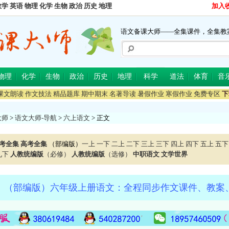
数学
英语
物理
化学
生物
政治
历史
地理
加入
语文备课大师——全集课件，全集教
物理
化学
生物
政治
历史
地理
科学
道法
体育
音
课文朗读
作文技法
精品题库
期中期末
名著导读
暑假作业
寒假作业
免费专区
下
大师
>
语文大师-导航
>
六上语文
> 正文
考全集
高考全集
（部编版）
一上
一下
二上
二下
三上
三下
四上
四下
五上
五下
九下
人教统编版
（必修）
人教统编版
（选修）
中职语文
文学世界
】（部编版）六年级上册语文：全程同步作文课件、教案