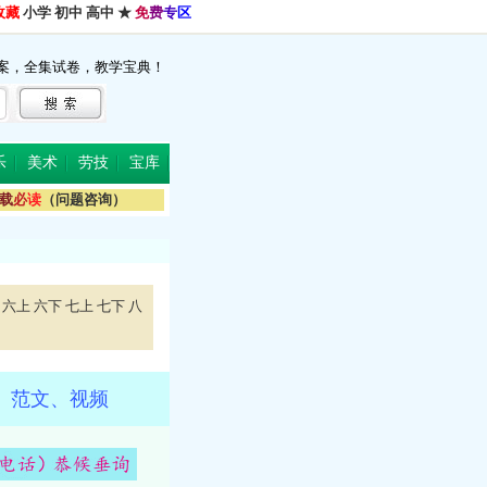
收藏
小学
初中
高中
★
免
费
专
区
案，全集试卷，教学宝典！
乐
美术
劳技
宝库
载
必
读
（问题咨询）
六上
六下
七上
七下
八
、范文、视频