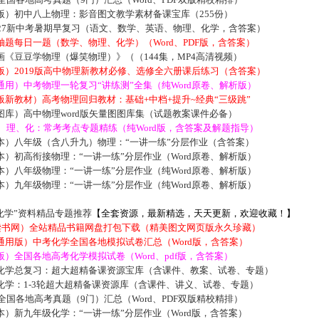
版）初中八上物理：影音图文教学素材备课宝库（255份）
027新中考暑期早复习（语文、数学、英语、物理、化学，含答案）
题每日一题（数学、物理、化学）（Word、PDF版，含答案）
《豆豆学物理（爆笑物理）》（（144集，MP4高清视频）
版）2019版高中物理新教材必修、选修全六册课后练习（含答案）
用）中考物理一轮复习“讲练测”全集（纯Word原卷、解析版）
新教材）高考物理回归教材：基础+中档+提升~经典“三级跳”
库）高中物理word版矢量图图库集（试题教案课件必备）
数、理、化：常考考点专题精练（纯Word版，含答案及解题指导）
本）八年级（含八升九）物理：“一讲一练”分层作业（含答案）
）初高衔接物理：“一讲一练”分层作业（Word原卷、解析版）
）八年级物理：“一讲一练”分层作业（纯Word原卷、解析版）
）九年级物理：“一讲一练”分层作业（纯Word原卷、解析版）
化学”资料精品专题推荐
【全套资源，最新精选，天天更新，欢迎收藏！】
5读书网）全站精品书籍网盘打包下载（精美图文网页版永久珍藏）
通用版）中考化学全国各地模拟试卷汇总（Word版，含答案）
）全国各地高考化学模拟试卷（Word、pdf版，含答案）
化学总复习：超大超精备课资源宝库（含课件、教案、试卷、专题）
化学：1-3轮超大超精备课资源库（含课件、讲义、试卷、专题）
届全国各地高考真题（9门）汇总（Word、PDF双版精校精排）
）新九年级化学：“一讲一练”分层作业（Word版，含答案）