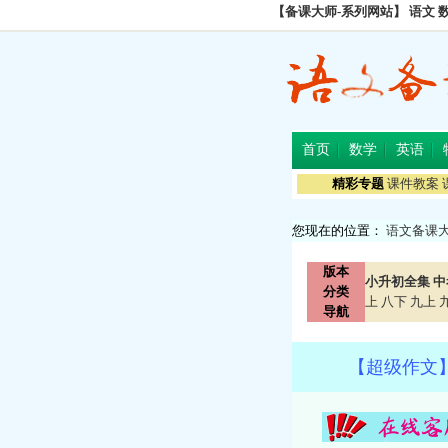
【备课大师-系列网站】
语文
首页
数学
英语
精彩专题
课件教案
您现在的位置：
语文备课
版本
小升初全集
中
分类
上
八下
九上
导航
【超级作文