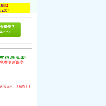
载
测
试
】
顾
无
忧
！
会操作？
试一把！
！
的
内
容
展
示
！
请
知
晓
！
！