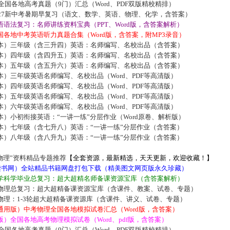
届全国各地高考真题（9门）汇总（Word、PDF双版精校精排）
027新中考暑期早复习（语文、数学、英语、物理、化学，含答案）
语法复习：名师讲练资料宝典（PPT、Word版，含答案解析）
各地中考英语听力真题合集（Word版，含答案，附MP3录音）
本）三年级（含三升四）英语：名师编写、名校出品（含答案）
本）四年级（含四升五）英语：名师编写、名校出品（含答案）
本）五年级（含五升六）英语：名师编写、名校出品（含答案）
）三年级英语名师编写、名校出品（Word、PDF等高清版）
）四年级英语名师编写、名校出品（Word、PDF等高清版）
）五年级英语名师编写、名校出品（Word、PDF等高清版）
）六年级英语名师编写、名校出品（Word、PDF等高清版）
）小初衔接英语：“一讲一练”分层作业（Word原卷、解析版）
本）七年级（含七升八）英语：“一讲一练”分层作业（含答案）
本）八年级（含八升九）英语：“一讲一练”分层作业（含答案）
物理”资料精品专题推荐
【全套资源，最新精选，天天更新，欢迎收藏！】
5读书网）全站精品书籍网盘打包下载（精美图文网页版永久珍藏）
学科学毕业总复习：超大超精名师备课资源宝库（含答案解析）
物理总复习：超大超精备课资源宝库（含课件、教案、试卷、专题）
物理：1-3轮超大超精备课资源库（含课件、讲义、试卷、专题）
通用版）中考物理全国各地模拟试卷汇总（Word版，含答案）
）全国各地高考物理模拟试卷（Word、pdf版，含答案）
届全国各地高考真题（9门）汇总（Word、PDF双版精校精排）