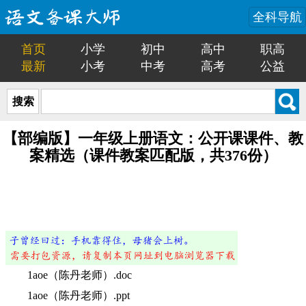
全科导航
首页
小学
初中
高中
职高
最新
小考
中考
高考
公益
搜索
【部编版】一年级上册语文：公开课课件、教
案精选（课件教案匹配版，共376份）
1aoe（陈丹老师）.doc
1aoe（陈丹老师）.ppt