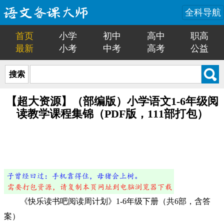
全科导航
首页
小学
初中
高中
职高
最新
小考
中考
高考
公益
搜索
【超大资源】（部编版）小学语文1-6年级阅
读教学课程集锦（PDF版，111部打包）
《快乐读书吧阅读周计划》1-6年级下册（共6部，含答
案）