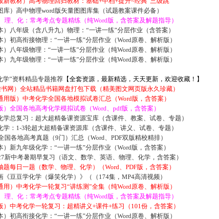
新教材）高考物理回归教材：基础+中档+提升~经典“三级跳”
库）高中物理word版矢量图图库集（试题教案课件必备）
数、理、化：常考考点专题精练（纯Word版，含答案及解题指导）
本）八年级（含八升九）物理：“一讲一练”分层作业（含答案）
）初高衔接物理：“一讲一练”分层作业（Word原卷、解析版）
）八年级物理：“一讲一练”分层作业（纯Word原卷、解析版）
）九年级物理：“一讲一练”分层作业（纯Word原卷、解析版）
化学”资料精品专题推荐
【全套资源，最新精选，天天更新，欢迎收藏！】
5读书网）全站精品书籍网盘打包下载（精美图文网页版永久珍藏）
通用版）中考化学全国各地模拟试卷汇总（Word版，含答案）
）全国各地高考化学模拟试卷（Word、pdf版，含答案）
化学总复习：超大超精备课资源宝库（含课件、教案、试卷、专题）
化学：1-3轮超大超精备课资源库（含课件、讲义、试卷、专题）
届全国各地高考真题（9门）汇总（Word、PDF双版精校精排）
）新九年级化学：“一讲一练”分层作业（Word版，含答案）
027新中考暑期早复习（语文、数学、英语、物理、化学，含答案）
题每日一题（数学、物理、化学）（Word、PDF版，含答案）
《豆豆学化学（爆笑化学）》（（174集，MP4高清视频）
用）中考化学一轮复习“讲练测”全集（纯Word原卷、解析版）
数、理、化：常考考点专题精练（纯Word版，含答案及解题指导）
）中考化学一轮复习：超精讲义+课件+练习（101份，含答案）
）初高衔接化学：“一讲一练”分层作业（Word原卷、解析版）