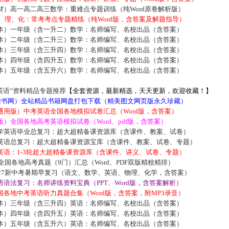
材）高一高二高三数学：重难点专题训练（纯Word原卷解析版）
数、理、化：常考考点专题精练（纯Word版，含答案及解题指导）
本）一年级（含一升二）数学：名师编写、名校出品（含答案）
本）二年级（含二升三）数学：名师编写、名校出品（含答案）
本）三年级（含三升四）数学：名师编写、名校出品（含答案）
本）四年级（含四升五）数学：名师编写、名校出品（含答案）
本）五年级（含五升六）数学：名师编写、名校出品（含答案）
英语”资料精品专题推荐
【全套资源，最新精选，天天更新，欢迎收藏！】
5读书网）全站精品书籍网盘打包下载（精美图文网页版永久珍藏）
通用版）中考英语全国各地模拟试卷汇总（Word版，含答案）
）全国各地高考英语模拟试卷（Word、pdf版，含答案）
学英语毕业总复习：超大超精备课资源库（含课件、教案、试卷）
英语总复习：超大超精备课资源宝库（含课件、教案、试卷、专题）
英语：1-3轮超大超精备课资源库（含课件、讲义、试卷、专题）
届全国各地高考真题（9门）汇总（Word、PDF双版精校精排）
027新中考暑期早复习（语文、数学、英语、物理、化学，含答案）
语法复习：名师讲练资料宝典（PPT、Word版，含答案解析）
各地中考英语听力真题合集（Word版，含答案，附MP3录音）
本）三年级（含三升四）英语：名师编写、名校出品（含答案）
本）四年级（含四升五）英语：名师编写、名校出品（含答案）
本）五年级（含五升六）英语：名师编写、名校出品（含答案）