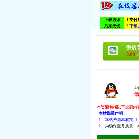
下载必读
1.支
后顾无忧
2.
下
载
微信
5.00
元
本资源包括以下全部内
本站郑重声明：
1、本站资源本着实用
2、
为
确
保
服
务
质
量
，