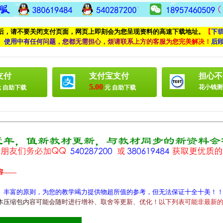
付后，请不要关闭支付页面，网页上即刻会为您呈现资料的高速下载地址。
【
下
、
使
用
中
有
任
何
问
题
，
您
都
无
需
担
心
，
烦
请
联
系
上
方
的
客
服
为
您
完
美
解
决
！
后
支付
支付宝支付
担心不
5.00
花小钱测
 自助下载
元 自助下载
容——
、丰富的原则，为您的教学竭力提供物超所值的参考，但无法保证十全十美！
本
压
缩
包
内
容
可
能
会
随
时
进
行
增
补
、
取
舍
等
更
新
、
优
化
！
以
下
列
表
可
能
非
最
新