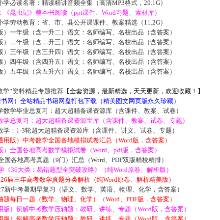
学必读名著：精读精讲音频全集（高清MP3格式，29.1G）
《昆虫记》整本书阅读（ppt课件、Word习题、素材库）
学劳动教育：省、市、县公开课课件、教案精选（11.2G）
版）一年级（含一升二）语文：名师编写、名校出品（含答案）
版）二年级（含二升三）语文：名师编写、名校出品（含答案）
版）三年级（含三升四）语文：名师编写、名校出品（含答案）
版）四年级（含四升五）语文：名师编写、名校出品（含答案）
版）五年级（含五升六）语文：名师编写、名校出品（含答案）
数学”资料精品专题推荐
【全套资源，最新精选，天天更新，欢迎收藏！】
5读书网）全站精品书籍网盘打包下载（精美图文网页版永久珍藏）
学数学毕业总复习：超大超精备课资源库（含课件、教案、试卷）
数学总复习：超大超精备课资源宝库（含课件、教案、试卷、专题）
数学：1-3轮超大超精备课资源库（含课件、讲义、试卷、专题）
通用版）中考数学全国各地模拟试卷汇总（Word版，含答案）
）全国各地高考数学模拟试卷（Word、pdf版，含答案）
届全国各地高考真题（9门）汇总（Word、PDF双版精校精排）
数学《36大类：易错题型全突破攻略》（纯Word原卷、解析版）
2026届三年高考数学真题分类解析（纯Word原卷、解析精美版）
027新中考暑期早复习（语文、数学、英语、物理、化学，含答案）
题每日一题（数学、物理、化学）（Word、PDF版，含答案）
用版）例解中考数学压轴题：教研、讲练、专题（Word版，含答案）
用版）例解高考数学压轴题：教研、讲练、专题（Word版，含答案）