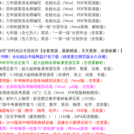
）三年级英语名师编写、名校出品（Word、PDF等高清版）
）四年级英语名师编写、名校出品（Word、PDF等高清版）
）五年级英语名师编写、名校出品（Word、PDF等高清版）
）六年级英语名师编写、名校出品（Word、PDF等高清版）
）小初衔接英语：“一讲一练”分层作业（Word原卷、解析版）
本）七年级（含七升八）英语：“一讲一练”分层作业（含答案）
本）八年级（含八升九）英语：“一讲一练”分层作业（含答案）
物理”资料精品专题推荐
【全套资源，最新精选，天天更新，欢迎收藏！】
5读书网）全站精品书籍网盘打包下载（精美图文网页版永久珍藏）
学科学毕业总复习：超大超精名师备课资源宝库（含答案解析）
物理总复习：超大超精备课资源宝库（含课件、教案、试卷、专题）
物理：1-3轮超大超精备课资源库（含课件、讲义、试卷、专题）
通用版）中考物理全国各地模拟试卷汇总（Word版，含答案）
）全国各地高考物理模拟试卷（Word、pdf版，含答案）
届全国各地高考真题（9门）汇总（Word、PDF双版精校精排）
版）初中八上物理：影音图文教学素材备课宝库（255份）
027新中考暑期早复习（语文、数学、英语、物理、化学，含答案）
题每日一题（数学、物理、化学）（Word、PDF版，含答案）
《豆豆学物理（爆笑物理）》（（144集，MP4高清视频）
版）2019版高中物理新教材必修、选修全六册课后练习（含答案）
用）中考物理一轮复习“讲练测”全集（纯Word原卷、解析版）