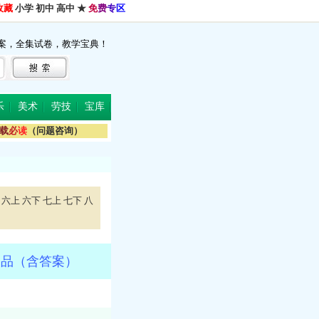
收藏
小学
初中
高中
★
免
费
专
区
案，全集试卷，教学宝典！
乐
美术
劳技
宝库
载
必
读
（问题咨询）
六上
六下
七上
七下
八
出品（含答案）