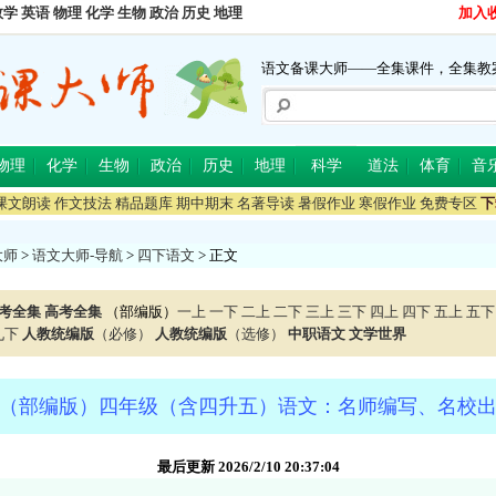
数学
英语
物理
化学
生物
政治
历史
地理
加入
语文备课大师——全集课件，全集教
物理
化学
生物
政治
历史
地理
科学
道法
体育
音
课文朗读
作文技法
精品题库
期中期末
名著导读
暑假作业
寒假作业
免费专区
下
大师
>
语文大师-导航
>
四下语文
> 正文
考全集
高考全集
（部编版）
一上
一下
二上
二下
三上
三下
四上
四下
五上
五下
九下
人教统编版
（必修）
人教统编版
（选修）
中职语文
文学世界
（部编版）四年级（含四升五）语文：名师编写、名校
最后更新 2026/2/10 20:37:04