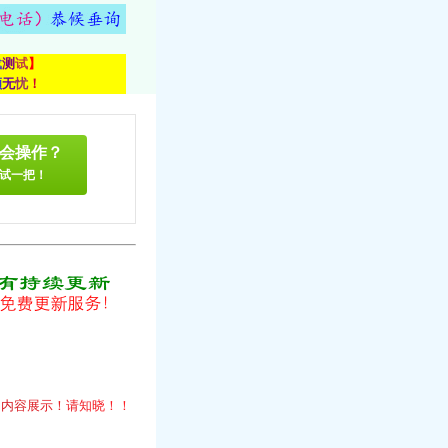
载
测
试
】
顾
无
忧
！
会操作？
试一把！
！
的
内
容
展
示
！
请
知
晓
！
！