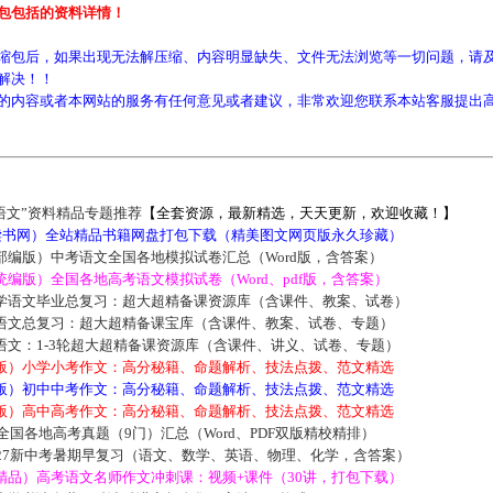
包包括的资料详情！
缩包后，如果出现无法解压缩、内容明显缺失、文件无法浏览等一切问题，请及
解决！！
的内容或者本网站的服务有任何意见或者建议，非常欢迎您联系本站客服提出
语文”资料精品专题推荐
【全套资源，最新精选，天天更新，欢迎收藏！】
5读书网）全站精品书籍网盘打包下载（精美图文网页版永久珍藏）
部编版）中考语文全国各地模拟试卷汇总（Word版，含答案）
编版）全国各地高考语文模拟试卷（Word、pdf版，含答案）
学语文毕业总复习：超大超精备课资源库（含课件、教案、试卷）
语文总复习：超大超精备课宝库（含课件、教案、试卷、专题）
语文：1-3轮超大超精备课资源库（含课件、讲义、试卷、专题）
版）小学小考作文：高分秘籍、命题解析、技法点拨、范文精选
版）初中中考作文：高分秘籍、命题解析、技法点拨、范文精选
版）高中高考作文：高分秘籍、命题解析、技法点拨、范文精选
届全国各地高考真题（9门）汇总（Word、PDF双版精校精排）
027新中考暑期早复习（语文、数学、英语、物理、化学，含答案）
精品）高考语文名师作文冲刺课：视频+课件（30讲，打包下载）