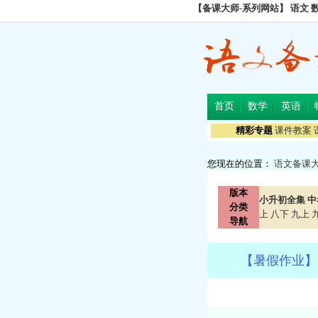
【备课大师-系列网站】
语文
首页
数学
英语
精彩专题
课件教案
您现在的位置：
语文备课
版本
小升初全集
中
分类
上
八下
九上
导航
【暑假作业】