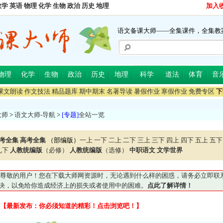
数学
英语
物理
化学
生物
政治
历史
地理
加入
语文备课大师——全集课件，全集教
物理
化学
生物
政治
历史
地理
科学
道法
体育
音
课文朗读
作文技法
精品题库
期中期末
名著导读
暑假作业
寒假作业
免费专区
下
大师
>
语文大师-导航
>
[专题]
全站一览
考全集
高考全集
（部编版）
一上
一下
二上
二下
三上
三下
四上
四下
五上
五下
九下
人教统编版
（必修）
人教统编版
（选修）
中职语文
文学世界
尊敬的用户！您在下载大师网资源时，无论遇到什么样的困惑，请务必立即联系QQ5
妥善解决，以免给你造成经济上的损失或者使用中的困难。
点此了解详情！
【最新发布：你必须知道的精彩！点击浏览吧！】