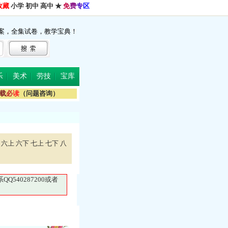
收藏
小学
初中
高中
★
免
费
专
区
案，全集试卷，教学宝典！
乐
美术
劳技
宝库
载
必
读
（问题咨询）
六上
六下
七上
七下
八
40287200或者