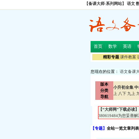
【备课大师-系列网站】
语文
首页
数学
英语
精彩专题
课件教案
您现在的位置：
语文备课
版本
小升初全集
中
分类
上
八下
九上
导航
【“大师网”下载必读】
380619484为您
【专题】
全站一览文章列表