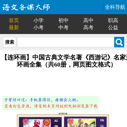
全科导航
首页
小学
初中
高中
职高
最新
小考
中考
高考
公益
搜索
【连环画】中国古典文学名著《西游记》名家
环画全集（共60册，网页图文格式）