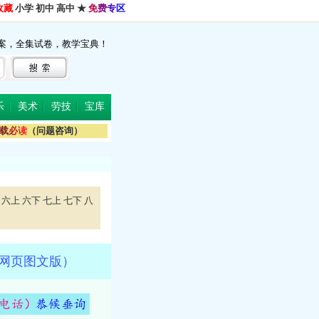
收藏
小学
初中
高中
★
免
费
专
区
案，全集试卷，教学宝典！
乐
美术
劳技
宝库
载
必
读
（问题咨询）
六上
六下
七上
七下
八
，网页图文版）