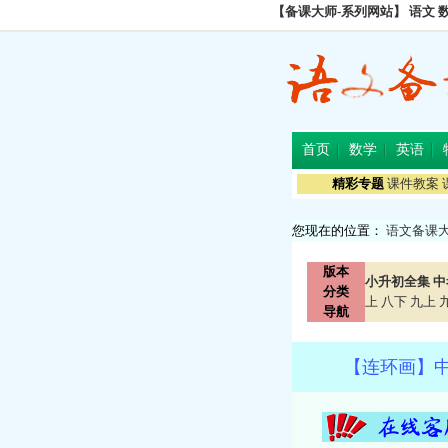
【备课大师-系列网站】
语文
首页
数学
英语
精彩专题
课件教案
您现在的位置：
语文备课
版本
小升初全集
中
分类
上
八下
九上
导航
【连环画】中