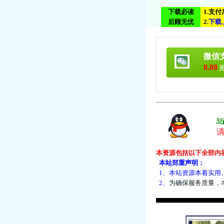
下载必读
1.支
后顾无忧
2.
下
载
微信
8.88
元
本资源包括以下全部内
本站郑重声明：
1、本站资源本着实用
2、
为
确
保
服
务
质
量
，