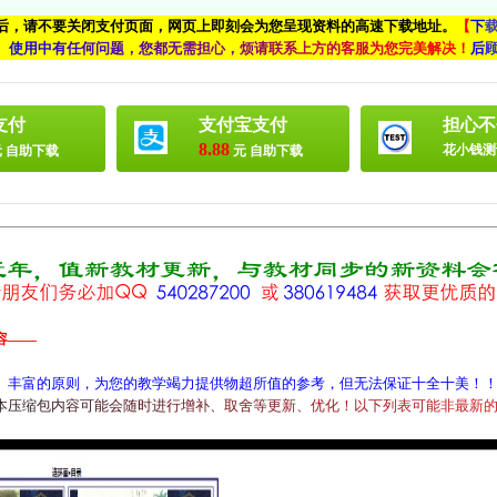
付后，请不要关闭支付页面，网页上即刻会为您呈现资料的高速下载地址。
【
下
、
使
用
中
有
任
何
问
题
，
您
都
无
需
担
心
，
烦
请
联
系
上
方
的
客
服
为
您
完
美
解
决
！
后
支付
支付宝支付
担心不
8.88
花小钱测
 自助下载
元 自助下载
容——
、丰富的原则，为您的教学竭力提供物超所值的参考，但无法保证十全十美！
本
压
缩
包
内
容
可
能
会
随
时
进
行
增
补
、
取
舍
等
更
新
、
优
化
！
以
下
列
表
可
能
非
最
新