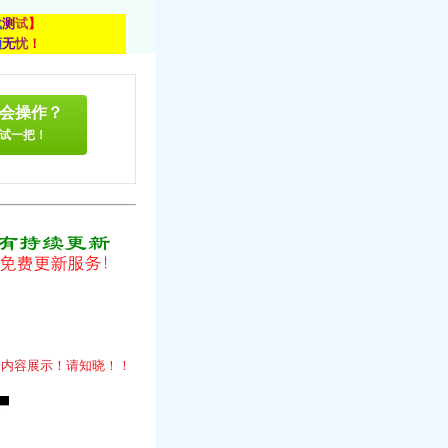
载
测
试
】
顾
无
忧
！
会操作？
试一把！
！
的
内
容
展
示
！
请
知
晓
！
！