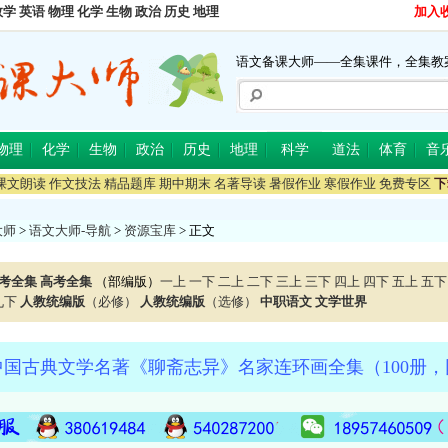
数学
英语
物理
化学
生物
政治
历史
地理
加入
语文备课大师——全集课件，全集教
物理
化学
生物
政治
历史
地理
科学
道法
体育
音
课文朗读
作文技法
精品题库
期中期末
名著导读
暑假作业
寒假作业
免费专区
下
大师
>
语文大师-导航
>
资源宝库
> 正文
考全集
高考全集
（部编版）
一上
一下
二上
二下
三上
三下
四上
四下
五上
五下
九下
人教统编版
（必修）
人教统编版
（选修）
中职语文
文学世界
国古典文学名著《聊斋志异》名家连环画全集（100册