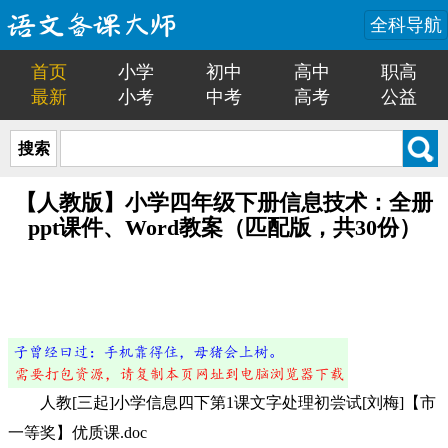
全科导航
首页
小学
初中
高中
职高
最新
小考
中考
高考
公益
搜索
【人教版】小学四年级下册信息技术：全册
ppt课件、Word教案（匹配版，共30份）
人教[三起]小学信息四下第1课文字处理初尝试[刘梅]【市
一等奖】优质课.doc