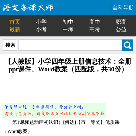
全科导航
首页
小学
初中
高中
职高
最新
小考
中考
高考
公益
搜索
【人教版】小学四年级上册信息技术：全册
ppt课件、Word教案（匹配版，共30份）
第1课标题动画初认识）[何达]【市一等奖】优质课
（Word教案）