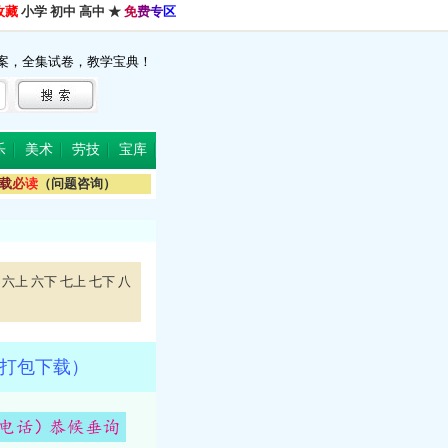
收藏
小学
初中
高中
★
免
费
专
区
案，全集试卷，教学宝典！
乐
美术
劳技
宝库
载
必
读
（问题咨询）
六上
六下
七上
七下
八
，打包下载）