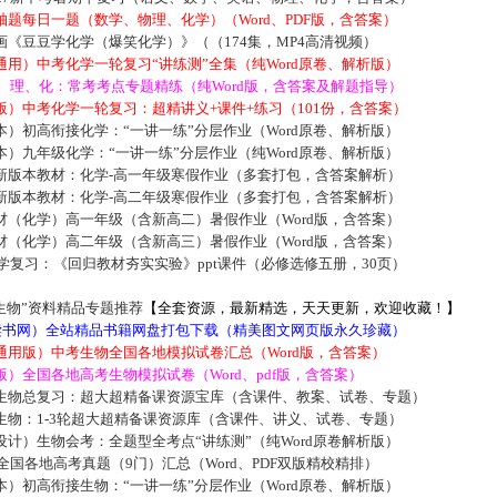
题每日一题（数学、物理、化学）（Word、PDF版，含答案）
《豆豆学化学（爆笑化学）》（（174集，MP4高清视频）
用）中考化学一轮复习“讲练测”全集（纯Word原卷、解析版）
数、理、化：常考考点专题精练（纯Word版，含答案及解题指导）
）中考化学一轮复习：超精讲义+课件+练习（101份，含答案）
）初高衔接化学：“一讲一练”分层作业（Word原卷、解析版）
）九年级化学：“一讲一练”分层作业（纯Word原卷、解析版）
新版本教材：化学-高一年级寒假作业（多套打包，含答案解析）
新版本教材：化学-高二年级寒假作业（多套打包，含答案解析）
材（化学）高一年级（含新高二）暑假作业（Word版，含答案）
材（化学）高二年级（含新高三）暑假作业（Word版，含答案）
化学复习：《回归教材夯实实验》ppt课件（必修选修五册，30页）
生物”资料精品专题推荐
【全套资源，最新精选，天天更新，欢迎收藏！】
5读书网）全站精品书籍网盘打包下载（精美图文网页版永久珍藏）
通用版）中考生物全国各地模拟试卷汇总（Word版，含答案）
）全国各地高考生物模拟试卷（Word、pdf版，含答案）
生物总复习：超大超精备课资源宝库（含课件、教案、试卷、专题）
生物：1-3轮超大超精备课资源库（含课件、讲义、试卷、专题）
计）生物会考：全题型全考点“讲练测”（纯Word原卷解析版）
届全国各地高考真题（9门）汇总（Word、PDF双版精校精排）
）初高衔接生物：“一讲一练”分层作业（Word原卷、解析版）