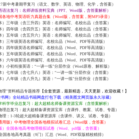
027新中考暑期早复习（语文、数学、英语、物理、化学，含答案）
语法复习：名师讲练资料宝典（PPT、Word版，含答案解析）
各地中考英语听力真题合集（Word版，含答案，附MP3录音）
本）三年级（含三升四）英语：名师编写、名校出品（含答案）
本）四年级（含四升五）英语：名师编写、名校出品（含答案）
本）五年级（含五升六）英语：名师编写、名校出品（含答案）
）三年级英语名师编写、名校出品（Word、PDF等高清版）
）四年级英语名师编写、名校出品（Word、PDF等高清版）
）五年级英语名师编写、名校出品（Word、PDF等高清版）
）六年级英语名师编写、名校出品（Word、PDF等高清版）
）小初衔接英语：“一讲一练”分层作业（Word原卷、解析版）
本）七年级（含七升八）英语：“一讲一练”分层作业（含答案）
本）八年级（含八升九）英语：“一讲一练”分层作业（含答案）
物理”资料精品专题推荐
【全套资源，最新精选，天天更新，欢迎收藏！】
5读书网）全站精品书籍网盘打包下载（精美图文网页版永久珍藏）
学科学毕业总复习：超大超精名师备课资源宝库（含答案解析）
物理总复习：超大超精备课资源宝库（含课件、教案、试卷、专题）
物理：1-3轮超大超精备课资源库（含课件、讲义、试卷、专题）
通用版）中考物理全国各地模拟试卷汇总（Word版，含答案）
）全国各地高考物理模拟试卷（Word、pdf版，含答案）
届全国各地高考真题（9门）汇总（Word、PDF双版精校精排）