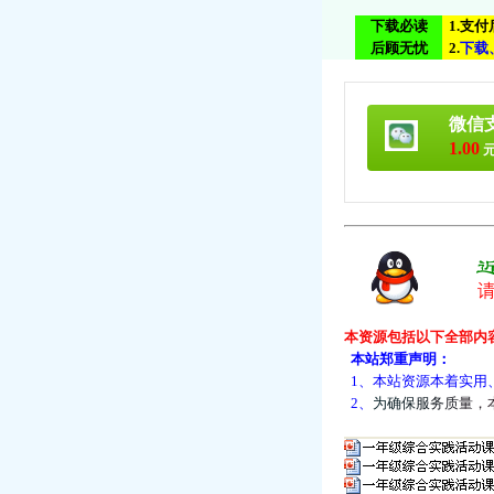
下载必读
1.支
后顾无忧
2.
下
载
微信
1.00
元
本资源包括以下全部内
本站郑重声明：
1、本站资源本着实用
2、
为
确
保
服
务
质
量
，