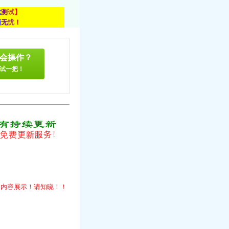
载
测
试
】
顾
无
忧
！
会操作？
试一把！
！
的
内
容
展
示
！
请
知
晓
！
！