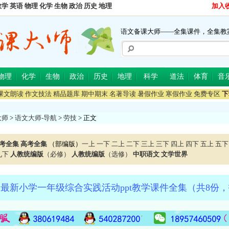
数学
英语
物理
化学
生物
政治
历史
地理
加入
语文备课大师——全集课件，全集教
物理
化学
生物
政治
历史
地理
科学
道法
体育
音
课文朗读
作文技法
精品题库
期中期末
名著导读
暑假作业
寒假作业
免费专区
下
大师
>
语文大师-导航
>
劳技
> 正文
考全集
高考全集
（部编版）
一上
一下
二上
二下
三上
三下
四上
四下
五上
五下
九下
人教统编版
（必修）
人教统编版
（选修）
中职语文
文学世界
最新小学一年级综合实践活动ppt教学课件全集（共8份