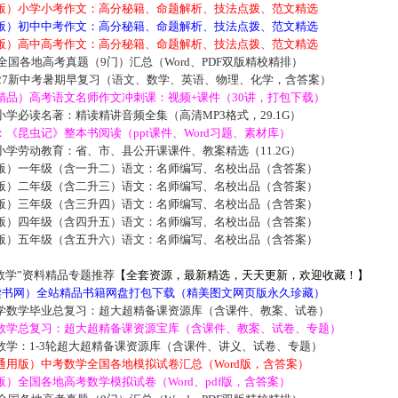
版）小学小考作文：高分秘籍、命题解析、技法点拨、范文精选
版）初中中考作文：高分秘籍、命题解析、技法点拨、范文精选
版）高中高考作文：高分秘籍、命题解析、技法点拨、范文精选
届全国各地高考真题（9门）汇总（Word、PDF双版精校精排）
027新中考暑期早复习（语文、数学、英语、物理、化学，含答案）
精品）高考语文名师作文冲刺课：视频+课件（30讲，打包下载）
学必读名著：精读精讲音频全集（高清MP3格式，29.1G）
《昆虫记》整本书阅读（ppt课件、Word习题、素材库）
学劳动教育：省、市、县公开课课件、教案精选（11.2G）
版）一年级（含一升二）语文：名师编写、名校出品（含答案）
版）二年级（含二升三）语文：名师编写、名校出品（含答案）
版）三年级（含三升四）语文：名师编写、名校出品（含答案）
版）四年级（含四升五）语文：名师编写、名校出品（含答案）
版）五年级（含五升六）语文：名师编写、名校出品（含答案）
数学”资料精品专题推荐
【全套资源，最新精选，天天更新，欢迎收藏！】
5读书网）全站精品书籍网盘打包下载（精美图文网页版永久珍藏）
学数学毕业总复习：超大超精备课资源库（含课件、教案、试卷）
数学总复习：超大超精备课资源宝库（含课件、教案、试卷、专题）
数学：1-3轮超大超精备课资源库（含课件、讲义、试卷、专题）
通用版）中考数学全国各地模拟试卷汇总（Word版，含答案）
）全国各地高考数学模拟试卷（Word、pdf版，含答案）