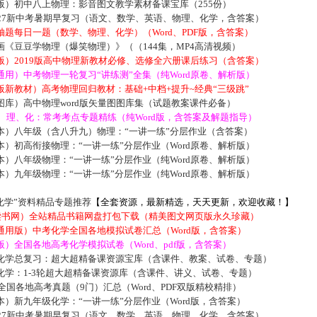
版）初中八上物理：影音图文教学素材备课宝库（255份）
027新中考暑期早复习（语文、数学、英语、物理、化学，含答案）
题每日一题（数学、物理、化学）（Word、PDF版，含答案）
《豆豆学物理（爆笑物理）》（（144集，MP4高清视频）
版）2019版高中物理新教材必修、选修全六册课后练习（含答案）
用）中考物理一轮复习“讲练测”全集（纯Word原卷、解析版）
新教材）高考物理回归教材：基础+中档+提升~经典“三级跳”
库）高中物理word版矢量图图库集（试题教案课件必备）
数、理、化：常考考点专题精练（纯Word版，含答案及解题指导）
本）八年级（含八升九）物理：“一讲一练”分层作业（含答案）
）初高衔接物理：“一讲一练”分层作业（Word原卷、解析版）
）八年级物理：“一讲一练”分层作业（纯Word原卷、解析版）
）九年级物理：“一讲一练”分层作业（纯Word原卷、解析版）
化学”资料精品专题推荐
【全套资源，最新精选，天天更新，欢迎收藏！】
5读书网）全站精品书籍网盘打包下载（精美图文网页版永久珍藏）
通用版）中考化学全国各地模拟试卷汇总（Word版，含答案）
）全国各地高考化学模拟试卷（Word、pdf版，含答案）
化学总复习：超大超精备课资源宝库（含课件、教案、试卷、专题）
化学：1-3轮超大超精备课资源库（含课件、讲义、试卷、专题）
届全国各地高考真题（9门）汇总（Word、PDF双版精校精排）
）新九年级化学：“一讲一练”分层作业（Word版，含答案）
027新中考暑期早复习（语文、数学、英语、物理、化学，含答案）