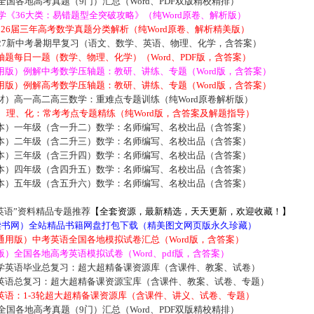
届全国各地高考真题（9门）汇总（Word、PDF双版精校精排）
数学《36大类：易错题型全突破攻略》（纯Word原卷、解析版）
2026届三年高考数学真题分类解析（纯Word原卷、解析精美版）
027新中考暑期早复习（语文、数学、英语、物理、化学，含答案）
题每日一题（数学、物理、化学）（Word、PDF版，含答案）
用版）例解中考数学压轴题：教研、讲练、专题（Word版，含答案）
用版）例解高考数学压轴题：教研、讲练、专题（Word版，含答案）
材）高一高二高三数学：重难点专题训练（纯Word原卷解析版）
数、理、化：常考考点专题精练（纯Word版，含答案及解题指导）
本）一年级（含一升二）数学：名师编写、名校出品（含答案）
本）二年级（含二升三）数学：名师编写、名校出品（含答案）
本）三年级（含三升四）数学：名师编写、名校出品（含答案）
本）四年级（含四升五）数学：名师编写、名校出品（含答案）
本）五年级（含五升六）数学：名师编写、名校出品（含答案）
英语”资料精品专题推荐
【全套资源，最新精选，天天更新，欢迎收藏！】
5读书网）全站精品书籍网盘打包下载（精美图文网页版永久珍藏）
通用版）中考英语全国各地模拟试卷汇总（Word版，含答案）
）全国各地高考英语模拟试卷（Word、pdf版，含答案）
学英语毕业总复习：超大超精备课资源库（含课件、教案、试卷）
英语总复习：超大超精备课资源宝库（含课件、教案、试卷、专题）
英语：1-3轮超大超精备课资源库（含课件、讲义、试卷、专题）
届全国各地高考真题（9门）汇总（Word、PDF双版精校精排）