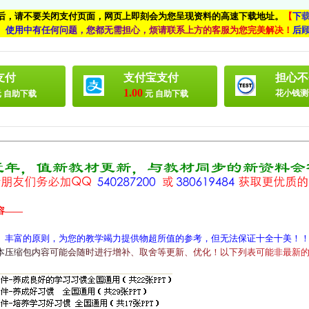
付后，请不要关闭支付页面，网页上即刻会为您呈现资料的高速下载地址。
【
下
、
使
用
中
有
任
何
问
题
，
您
都
无
需
担
心
，
烦
请
联
系
上
方
的
客
服
为
您
完
美
解
决
！
后
支付
支付宝支付
担心不
1.00
花小钱测
 自助下载
元 自助下载
容——
、丰富的原则，为您的教学竭力提供物超所值的参考，但无法保证十全十美！
本
压
缩
包
内
容
可
能
会
随
时
进
行
增
补
、
取
舍
等
更
新
、
优
化
！
以
下
列
表
可
能
非
最
新