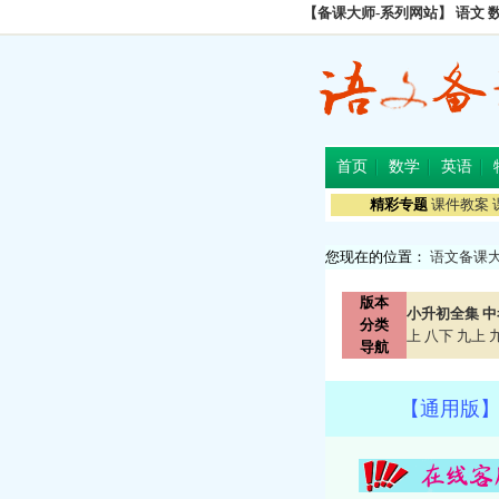
【备课大师-系列网站】
语文
首页
数学
英语
精彩专题
课件教案
您现在的位置：
语文备课
版本
小升初全集
中
分类
上
八下
九上
导航
【通用版】