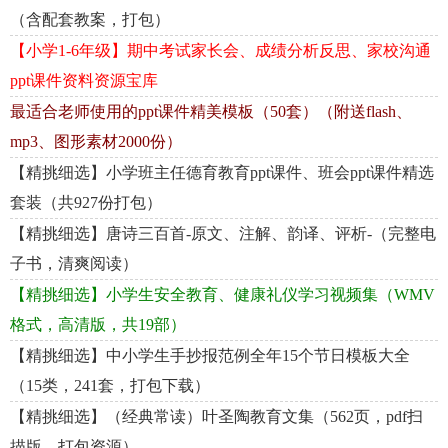
（含配套教案，打包）
【小学1-6年级】期中考试家长会、成绩分析反思、家校沟通
ppt课件资料资源宝库
最适合老师使用的ppt课件精美模板（50套）（附送flash、
mp3、图形素材2000份）
【精挑细选】小学班主任德育教育ppt课件、班会ppt课件精选
套装（共927份打包）
【精挑细选】唐诗三百首-原文、注解、韵译、评析-（完整电
子书，清爽阅读）
【精挑细选】小学生安全教育、健康礼仪学习视频集（WMV
格式，高清版，共19部）
【精挑细选】中小学生手抄报范例全年15个节日模板大全
（15类，241套，打包下载）
【精挑细选】（经典常读）叶圣陶教育文集（562页，pdf扫
描版，打包资源）