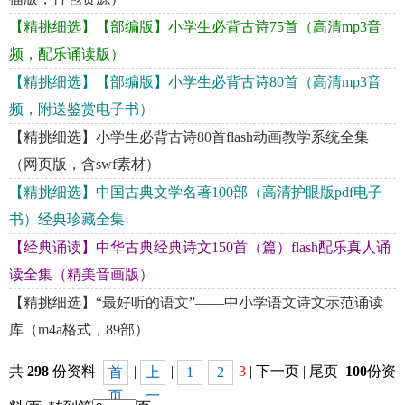
【精挑细选】【部编版】小学生必背古诗75首（高清mp3音
频，配乐诵读版）
【精挑细选】【部编版】小学生必背古诗80首（高清mp3音
频，附送鉴赏电子书）
【精挑细选】小学生必背古诗80首flash动画教学系统全集
（网页版，含swf素材）
【精挑细选】中国古典文学名著100部（高清护眼版pdf电子
书）经典珍藏全集
【经典诵读】中华古典经典诗文150首（篇）flash配乐真人诵
读全集（精美音画版）
【精挑细选】“最好听的语文”——中小学语文诗文示范诵读
库（m4a格式，89部）
共
298
份资料
|
|
3
| 下一页 | 尾页
100
份资
首
上
1
2
页
一