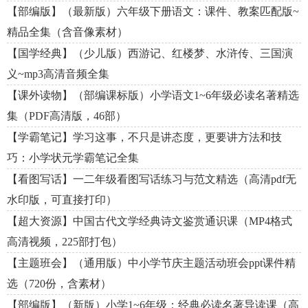
【部编版】（最新版）六年级下册语文：课件、教案匹配版~
精品全集（含音像素材）
【国学经典】（少儿版）西游记、红楼梦、水浒传、三国演
义~mp3高清音频全集
【课外读物】（部编课标版）小学语文1~6年级必读名著精选
集（PDF高清版，46部）
【学霸笔记】学习这事，不只是讲态度，更要讲方法和技
巧：小学状元学霸笔记全集
【看图写话】一二年级看图写话练习与范文精选（高清pdf无
水印版，可直接打印）
【超大资源】中国古代文学经典诗文鉴赏通识课（MP4格式
高清视频，225部打包）
【主题班会】（通用版）中小学节庆主题活动班会ppt课件精
选（720份，含素材）
【部编版】（新版）小学1~6年级：经典必读名著导读课（高