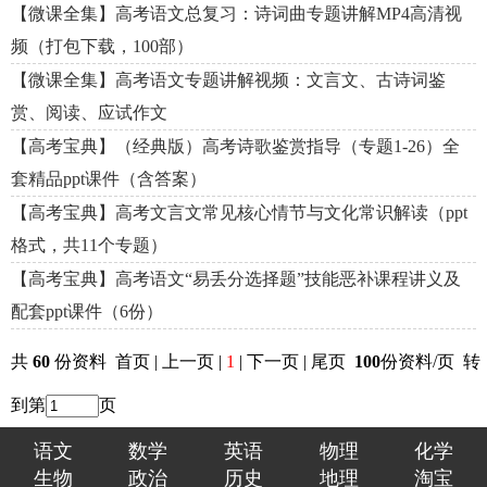
【微课全集】高考语文总复习：诗词曲专题讲解MP4高清视
频（打包下载，100部）
【微课全集】高考语文专题讲解视频：文言文、古诗词鉴
赏、阅读、应试作文
【高考宝典】（经典版）高考诗歌鉴赏指导（专题1-26）全
套精品ppt课件（含答案）
【高考宝典】高考文言文常见核心情节与文化常识解读（ppt
格式，共11个专题）
【高考宝典】高考语文“易丢分选择题”技能恶补课程讲义及
配套ppt课件（6份）
共
60
份资料 首页 | 上一页 |
1
| 下一页 | 尾页
100
份资料/页 转
到第
页
语文
数学
英语
物理
化学
生物
政治
历史
地理
淘宝