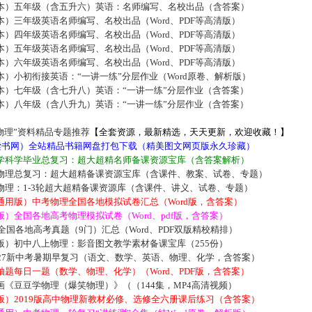
本）五年级（含五升六）英语：名师编写、名校出品（含答案）
）三年级英语名师编写、名校出品（Word、PDF等高清版）
）四年级英语名师编写、名校出品（Word、PDF等高清版）
）五年级英语名师编写、名校出品（Word、PDF等高清版）
）六年级英语名师编写、名校出品（Word、PDF等高清版）
）小初衔接英语：“一讲一练”分层作业（Word原卷、解析版）
本）七年级（含七升八）英语：“一讲一练”分层作业（含答案）
本）八年级（含八升九）英语：“一讲一练”分层作业（含答案）
物理”资料精品专题推荐
【全套资源，最新精选，天天更新，欢迎收藏！】
5读书网）全站精品书籍网盘打包下载（精美图文网页版永久珍藏）
学科学毕业总复习：超大超精名师备课资源宝库（含答案解析）
物理总复习：超大超精备课资源宝库（含课件、教案、试卷、专题）
物理：1-3轮超大超精备课资源库（含课件、讲义、试卷、专题）
通用版）中考物理全国各地模拟试卷汇总（Word版，含答案）
）全国各地高考物理模拟试卷（Word、pdf版，含答案）
届全国各地高考真题（9门）汇总（Word、PDF双版精校精排）
版）初中八上物理：影音图文教学素材备课宝库（255份）
027新中考暑期早复习（语文、数学、英语、物理、化学，含答案）
题每日一题（数学、物理、化学）（Word、PDF版，含答案）
《豆豆学物理（爆笑物理）》（（144集，MP4高清视频）
版）2019版高中物理新教材必修、选修全六册课后练习（含答案）