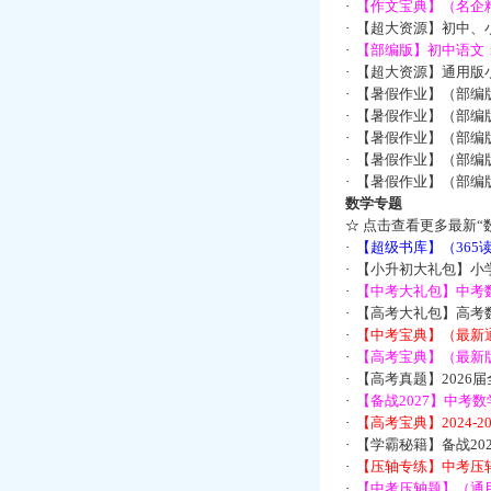
·
【作文宝典】（名企
·
【超大资源】初中、小
·
【部编版】初中语文：
·
【超大资源】通用版小
·
【暑假作业】（部编
·
【暑假作业】（部编
·
【暑假作业】（部编
·
【暑假作业】（部编
·
【暑假作业】（部编
数学专题
☆
点击查看更多最新“
·
【超级书库】（36
·
【小升初大礼包】小
·
【中考大礼包】中考
·
【高考大礼包】高考
·
【中考宝典】（最新
·
【高考宝典】（最新版
·
【高考真题】2026
·
【备战2027】中考
·
【高考宝典】2024-
·
【学霸秘籍】备战2
·
【压轴专练】中考压轴
·
【中考压轴题】（通