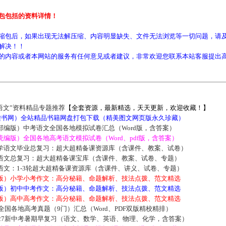
包包括的资料详情！
缩包后，如果出现无法解压缩、内容明显缺失、文件无法浏览等一切问题，请及
解决！！
的内容或者本网站的服务有任何意见或者建议，非常欢迎您联系本站客服提出
语文”资料精品专题推荐
【全套资源，最新精选，天天更新，欢迎收藏！】
5读书网）全站精品书籍网盘打包下载（精美图文网页版永久珍藏）
部编版）中考语文全国各地模拟试卷汇总（Word版，含答案）
编版）全国各地高考语文模拟试卷（Word、pdf版，含答案）
学语文毕业总复习：超大超精备课资源库（含课件、教案、试卷）
语文总复习：超大超精备课宝库（含课件、教案、试卷、专题）
语文：1-3轮超大超精备课资源库（含课件、讲义、试卷、专题）
版）小学小考作文：高分秘籍、命题解析、技法点拨、范文精选
版）初中中考作文：高分秘籍、命题解析、技法点拨、范文精选
版）高中高考作文：高分秘籍、命题解析、技法点拨、范文精选
届全国各地高考真题（9门）汇总（Word、PDF双版精校精排）
027新中考暑期早复习（语文、数学、英语、物理、化学，含答案）