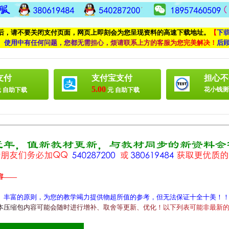
付后，请不要关闭支付页面，网页上即刻会为您呈现资料的高速下载地址。
【
下
、
使
用
中
有
任
何
问
题
，
您
都
无
需
担
心
，
烦
请
联
系
上
方
的
客
服
为
您
完
美
解
决
！
后
支付
支付宝支付
担心不
5.00
花小钱测
 自助下载
元 自助下载
容——
、丰富的原则，为您的教学竭力提供物超所值的参考，但无法保证十全十美！
本
压
缩
包
内
容
可
能
会
随
时
进
行
增
补
、
取
舍
等
更
新
、
优
化
！
以
下
列
表
可
能
非
最
新