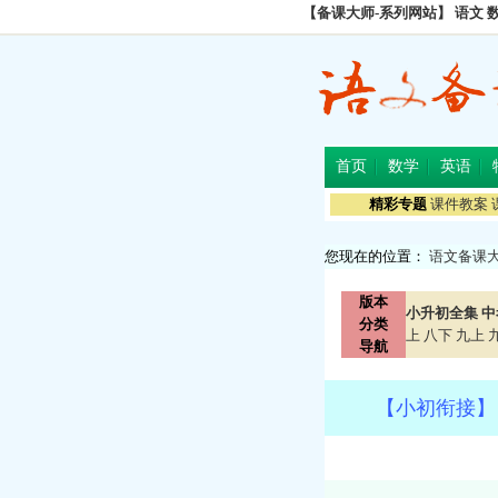
【备课大师-系列网站】
语文
首页
数学
英语
精彩专题
课件教案
您现在的位置：
语文备课
版本
小升初全集
中
分类
上
八下
九上
导航
【小初衔接】