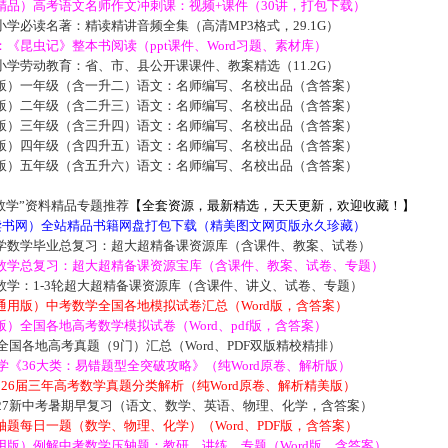
精品）高考语文名师作文冲刺课：视频+课件（30讲，打包下载）
学必读名著：精读精讲音频全集（高清MP3格式，29.1G）
《昆虫记》整本书阅读（ppt课件、Word习题、素材库）
学劳动教育：省、市、县公开课课件、教案精选（11.2G）
版）一年级（含一升二）语文：名师编写、名校出品（含答案）
版）二年级（含二升三）语文：名师编写、名校出品（含答案）
版）三年级（含三升四）语文：名师编写、名校出品（含答案）
版）四年级（含四升五）语文：名师编写、名校出品（含答案）
版）五年级（含五升六）语文：名师编写、名校出品（含答案）
数学”资料精品专题推荐
【全套资源，最新精选，天天更新，欢迎收藏！】
5读书网）全站精品书籍网盘打包下载（精美图文网页版永久珍藏）
学数学毕业总复习：超大超精备课资源库（含课件、教案、试卷）
数学总复习：超大超精备课资源宝库（含课件、教案、试卷、专题）
数学：1-3轮超大超精备课资源库（含课件、讲义、试卷、专题）
通用版）中考数学全国各地模拟试卷汇总（Word版，含答案）
）全国各地高考数学模拟试卷（Word、pdf版，含答案）
届全国各地高考真题（9门）汇总（Word、PDF双版精校精排）
数学《36大类：易错题型全突破攻略》（纯Word原卷、解析版）
2026届三年高考数学真题分类解析（纯Word原卷、解析精美版）
027新中考暑期早复习（语文、数学、英语、物理、化学，含答案）
题每日一题（数学、物理、化学）（Word、PDF版，含答案）
用版）例解中考数学压轴题：教研、讲练、专题（Word版，含答案）