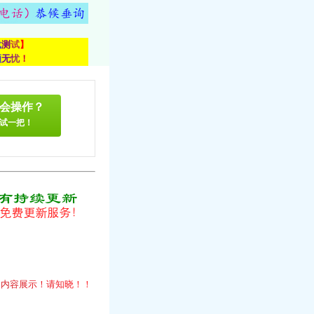
载
测
试
】
顾
无
忧
！
会操作？
试一把！
！
的
内
容
展
示
！
请
知
晓
！
！