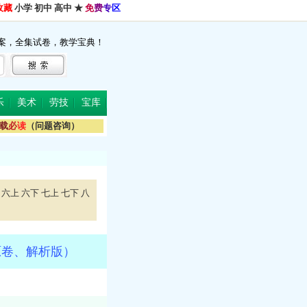
收藏
小学
初中
高中
★
免
费
专
区
案，全集试卷，教学宝典！
乐
美术
劳技
宝库
载
必
读
（问题咨询）
六上
六下
七上
七下
八
原卷、解析版）