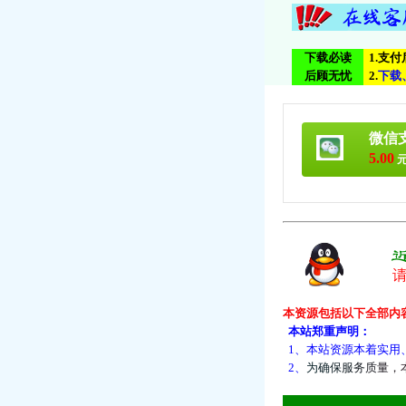
下载必读
1.支
后顾无忧
2.
下
载
微信
5.00
元
本资源包括以下全部内
本站郑重声明：
1、本站资源本着实用
2、
为
确
保
服
务
质
量
，