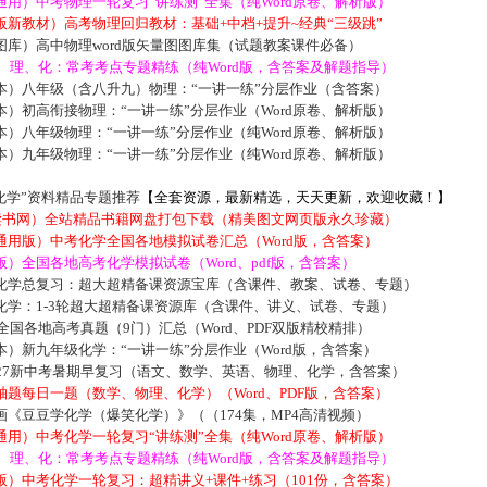
用）中考物理一轮复习“讲练测”全集（纯Word原卷、解析版）
新教材）高考物理回归教材：基础+中档+提升~经典“三级跳”
库）高中物理word版矢量图图库集（试题教案课件必备）
数、理、化：常考考点专题精练（纯Word版，含答案及解题指导）
本）八年级（含八升九）物理：“一讲一练”分层作业（含答案）
）初高衔接物理：“一讲一练”分层作业（Word原卷、解析版）
）八年级物理：“一讲一练”分层作业（纯Word原卷、解析版）
）九年级物理：“一讲一练”分层作业（纯Word原卷、解析版）
化学”资料精品专题推荐
【全套资源，最新精选，天天更新，欢迎收藏！】
5读书网）全站精品书籍网盘打包下载（精美图文网页版永久珍藏）
通用版）中考化学全国各地模拟试卷汇总（Word版，含答案）
）全国各地高考化学模拟试卷（Word、pdf版，含答案）
化学总复习：超大超精备课资源宝库（含课件、教案、试卷、专题）
化学：1-3轮超大超精备课资源库（含课件、讲义、试卷、专题）
届全国各地高考真题（9门）汇总（Word、PDF双版精校精排）
）新九年级化学：“一讲一练”分层作业（Word版，含答案）
027新中考暑期早复习（语文、数学、英语、物理、化学，含答案）
题每日一题（数学、物理、化学）（Word、PDF版，含答案）
《豆豆学化学（爆笑化学）》（（174集，MP4高清视频）
用）中考化学一轮复习“讲练测”全集（纯Word原卷、解析版）
数、理、化：常考考点专题精练（纯Word版，含答案及解题指导）
）中考化学一轮复习：超精讲义+课件+练习（101份，含答案）