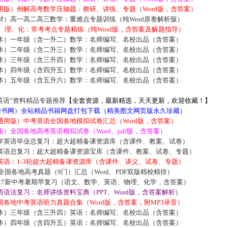
用版）例解高考数学压轴题：教研、讲练、专题（Word版，含答案）
材）高一高二高三数学：重难点专题训练（纯Word原卷解析版）
数、理、化：常考考点专题精练（纯Word版，含答案及解题指导）
本）一年级（含一升二）数学：名师编写、名校出品（含答案）
本）二年级（含二升三）数学：名师编写、名校出品（含答案）
本）三年级（含三升四）数学：名师编写、名校出品（含答案）
本）四年级（含四升五）数学：名师编写、名校出品（含答案）
本）五年级（含五升六）数学：名师编写、名校出品（含答案）
英语”资料精品专题推荐
【全套资源，最新精选，天天更新，欢迎收藏！】
5读书网）全站精品书籍网盘打包下载（精美图文网页版永久珍藏）
通用版）中考英语全国各地模拟试卷汇总（Word版，含答案）
）全国各地高考英语模拟试卷（Word、pdf版，含答案）
学英语毕业总复习：超大超精备课资源库（含课件、教案、试卷）
英语总复习：超大超精备课资源宝库（含课件、教案、试卷、专题）
英语：1-3轮超大超精备课资源库（含课件、讲义、试卷、专题）
届全国各地高考真题（9门）汇总（Word、PDF双版精校精排）
027新中考暑期早复习（语文、数学、英语、物理、化学，含答案）
语法复习：名师讲练资料宝典（PPT、Word版，含答案解析）
各地中考英语听力真题合集（Word版，含答案，附MP3录音）
本）三年级（含三升四）英语：名师编写、名校出品（含答案）
本）四年级（含四升五）英语：名师编写、名校出品（含答案）