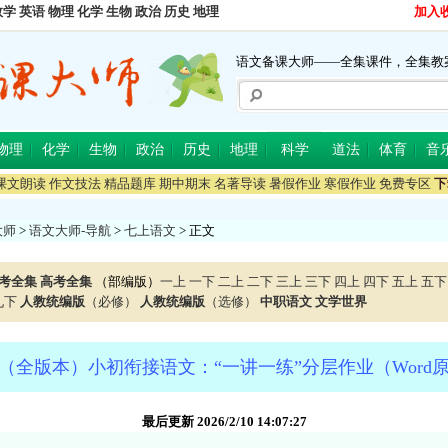
数学
英语
物理
化学
生物
政治
历史
地理
加入
语文备课大师——全集课件，全集教
物理
化学
生物
政治
历史
地理
科学
道法
体育
音
课文朗读
作文技法
精品题库
期中期末
名著导读
暑假作业
寒假作业
免费专区
下
大师
>
语文大师-导航
>
七上语文
> 正文
考全集
高考全集
（部编版）
一上
一下
二上
二下
三上
三下
四上
四下
五上
五下
九下
人教统编版
（必修）
人教统编版
（选修）
中职语文
文学世界
（全版本）小初衔接语文：“一讲一练”分层作业（Word
最后更新 2026/2/10 14:07:27