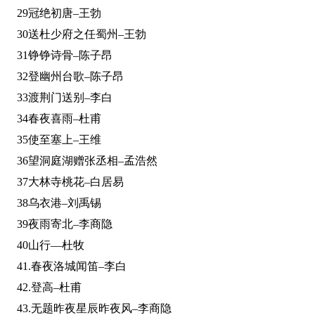
29冠绝初唐–王勃
30送杜少府之任蜀州–王勃
31铮铮诗骨–陈子昂
32登幽州台歌–陈子昂
33渡荆门送别–李白
34春夜喜雨–杜甫
35使至塞上–王维
36望洞庭湖赠张丞相–孟浩然
37大林寺桃花–白居易
38乌衣港–刘禹锡
39夜雨寄北–李商隐
40山行—杜牧
41.春夜洛城闻笛–李白
42.登高–杜甫
43.无题昨夜星辰昨夜风–李商隐