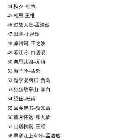
44.秋夕–杜牧
45.相思-王维
46.过故人庄-孟浩然
47.出塞-王昌龄
48.凉州词–王之涣
49.暮江吟–白居易
50.离思其四–元稹
51.游子吟–孟郊
52.题李凝幽居–贾岛
53.独坐敬亭山–李白
54.望丘–杜甫
55.回乡偶书–贺知章
56.望月怀远–张九龄
57.山居秋暝–王维
58.早寒江上有怀–孟浩然