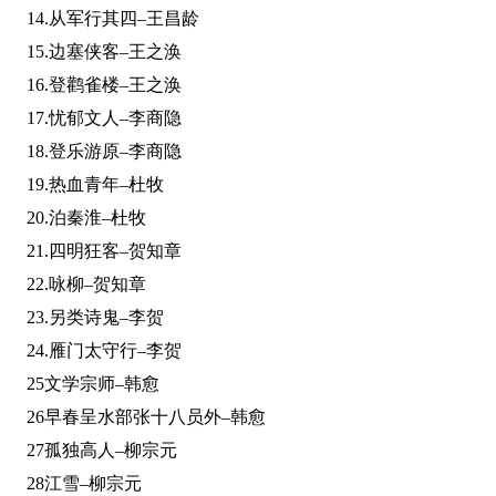
14.从军行其四–王昌龄
15.边塞侠客–王之涣
16.登鹳雀楼–王之涣
17.忧郁文人–李商隐
18.登乐游原–李商隐
19.热血青年–杜牧
20.泊秦淮–杜牧
21.四明狂客–贺知章
22.咏柳–贺知章
23.另类诗鬼–李贺
24.雁门太守行–李贺
25文学宗师–韩愈
26早春呈水部张十八员外–韩愈
27孤独高人–柳宗元
28江雪–柳宗元