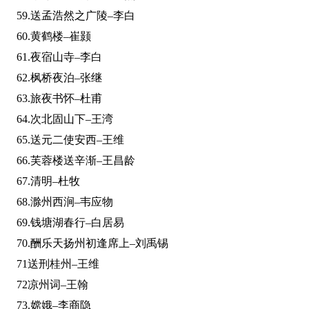
59.送孟浩然之广陵–李白
60.黄鹤楼–崔颢
61.夜宿山寺–李白
62.枫桥夜泊–张继
63.旅夜书怀–杜甫
64.次北固山下–王湾
65.送元二使安西–王维
66.芙蓉楼送辛渐–王昌龄
67.清明–杜牧
68.滁州西涧–韦应物
69.钱塘湖春行–白居易
70.酬乐天扬州初逢席上–刘禹锡
71送刑桂州–王维
72凉州词–王翰
73.嫦娥–李商隐