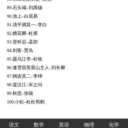
89.石头城–刘禹锡
90.池上–白居易
91.清平调其一–李白
92.赠花卿–杜甫
93.登科后–孟郊
94.剑客–贾岛
95.题乌江亭–杜牧
96.逢雪宿芙蓉山主人–刘长卿
97.悯农其二–李绅
98.渡汉江–宋之问
99.秋思–张籍
100.小松–杜杜荀鹤
语文
数学
英语
物理
化学