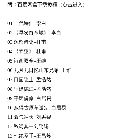
附：
百度网盘下载教程（点击进入）
。
01.一代诗仙–李白
02.《早发白帝城》–李白
03.沉郁诗史–杜甫
04.《春望》–杜甫
05.诗画双全–王维
06.九月九日忆山东兄弟–王维
07.田园隐士–孟浩然
08.宿建德江–孟浩然
09.平民偶像–白居易
10.赋得古原草送别–白居易
11.豪气冲天–刘禹锡
12.秋词其一刘禹锡
13.七绝圣手–王昌龄