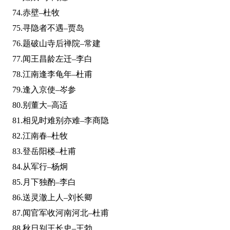
74.赤壁–杜牧
75.寻隐者不遇–贾岛
76.题破山寺后禅院–常建
77.闻王昌龄左迁–李白
78.江南逢李龟年–杜甫
79.逢入京使–岑参
80.别董大–高适
81.相见时难别亦难–李商隐
82.江南春–杜牧
83.登岳阳楼–杜甫
84.从军行–杨炯
85.月下独酌–李白
86.送灵澈上人–刘长卿
87.闻官军收河南河北–杜甫
88.秋日别王长史–王勃