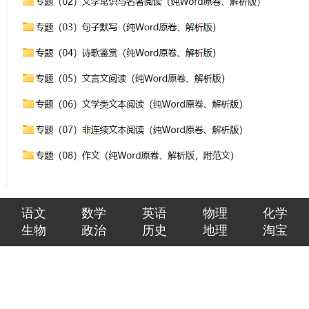
语文
数学
英语
物理
化学
生物
政治
历史
地理
淘宝