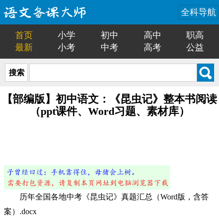
全科导航
首页
小学
初中
高中
职高
最新
小考
中考
高考
公益
搜索
【部编版】初中语文：《昆虫记》整本书阅读
（ppt课件、Word习题、素材库）
历年全国各地中考《昆虫记》真题汇总（Word版，含答
案）.docx