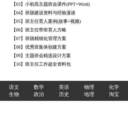
【03】小初高主题班会课件(PPT+Word)
【04】班级建设资料与经验漫谈
【05】班主任育人案例(故事+视频)
【06】班主任带班育人方略
【07】班级精细化管理方案
【08】优秀班集体创建方案
【09】主题班会精选设计方案
【10】班主任工作超全资料包
语文
数学
英语
物理
化学
生物
政治
历史
地理
淘宝