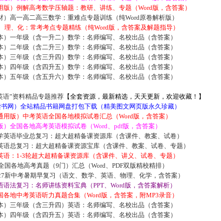
用版）例解高考数学压轴题：教研、讲练、专题（Word版，含答案）
材）高一高二高三数学：重难点专题训练（纯Word原卷解析版）
数、理、化：常考考点专题精练（纯Word版，含答案及解题指导）
本）一年级（含一升二）数学：名师编写、名校出品（含答案）
本）二年级（含二升三）数学：名师编写、名校出品（含答案）
本）三年级（含三升四）数学：名师编写、名校出品（含答案）
本）四年级（含四升五）数学：名师编写、名校出品（含答案）
本）五年级（含五升六）数学：名师编写、名校出品（含答案）
英语”资料精品专题推荐
【全套资源，最新精选，天天更新，欢迎收藏！】
5读书网）全站精品书籍网盘打包下载（精美图文网页版永久珍藏）
通用版）中考英语全国各地模拟试卷汇总（Word版，含答案）
）全国各地高考英语模拟试卷（Word、pdf版，含答案）
学英语毕业总复习：超大超精备课资源库（含课件、教案、试卷）
英语总复习：超大超精备课资源宝库（含课件、教案、试卷、专题）
英语：1-3轮超大超精备课资源库（含课件、讲义、试卷、专题）
届全国各地高考真题（9门）汇总（Word、PDF双版精校精排）
027新中考暑期早复习（语文、数学、英语、物理、化学，含答案）
语法复习：名师讲练资料宝典（PPT、Word版，含答案解析）
各地中考英语听力真题合集（Word版，含答案，附MP3录音）
本）三年级（含三升四）英语：名师编写、名校出品（含答案）
本）四年级（含四升五）英语：名师编写、名校出品（含答案）