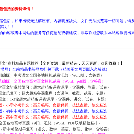
包包括的资料详情！
缩包后，如果出现无法解压缩、内容明显缺失、文件无法浏览等一切问题，请及
解决！！
的内容或者本网站的服务有任何意见或者建议，非常欢迎您联系本站客服提出
语文”资料精品专题推荐
【全套资源，最新精选，天天更新，欢迎收藏！】
5读书网）全站精品书籍网盘打包下载（精美图文网页版永久珍藏）
部编版）中考语文全国各地模拟试卷汇总（Word版，含答案）
编版）全国各地高考语文模拟试卷（Word、pdf版，含答案）
学语文毕业总复习：超大超精备课资源库（含课件、教案、试卷）
语文总复习：超大超精备课宝库（含课件、教案、试卷、专题）
语文：1-3轮超大超精备课资源库（含课件、讲义、试卷、专题）
版）小学小考作文：高分秘籍、命题解析、技法点拨、范文精选
版）初中中考作文：高分秘籍、命题解析、技法点拨、范文精选
版）高中高考作文：高分秘籍、命题解析、技法点拨、范文精选
届全国各地高考真题（9门）汇总（Word、PDF双版精校精排）
027新中考暑期早复习（语文、数学、英语、物理、化学，含答案）