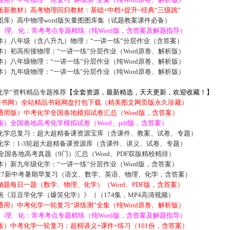
新教材）高考物理回归教材：基础+中档+提升~经典“三级跳”
库）高中物理word版矢量图图库集（试题教案课件必备）
数、理、化：常考考点专题精练（纯Word版，含答案及解题指导）
本）八年级（含八升九）物理：“一讲一练”分层作业（含答案）
）初高衔接物理：“一讲一练”分层作业（Word原卷、解析版）
）八年级物理：“一讲一练”分层作业（纯Word原卷、解析版）
）九年级物理：“一讲一练”分层作业（纯Word原卷、解析版）
化学”资料精品专题推荐
【全套资源，最新精选，天天更新，欢迎收藏！】
5读书网）全站精品书籍网盘打包下载（精美图文网页版永久珍藏）
通用版）中考化学全国各地模拟试卷汇总（Word版，含答案）
）全国各地高考化学模拟试卷（Word、pdf版，含答案）
化学总复习：超大超精备课资源宝库（含课件、教案、试卷、专题）
化学：1-3轮超大超精备课资源库（含课件、讲义、试卷、专题）
届全国各地高考真题（9门）汇总（Word、PDF双版精校精排）
）新九年级化学：“一讲一练”分层作业（Word版，含答案）
027新中考暑期早复习（语文、数学、英语、物理、化学，含答案）
题每日一题（数学、物理、化学）（Word、PDF版，含答案）
《豆豆学化学（爆笑化学）》（（174集，MP4高清视频）
用）中考化学一轮复习“讲练测”全集（纯Word原卷、解析版）
数、理、化：常考考点专题精练（纯Word版，含答案及解题指导）
）中考化学一轮复习：超精讲义+课件+练习（101份，含答案）