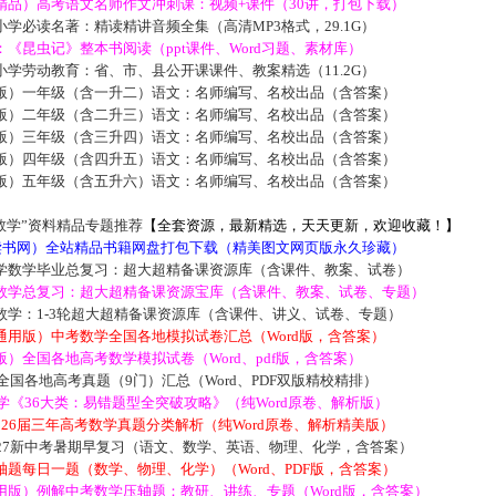
精品）高考语文名师作文冲刺课：视频+课件（30讲，打包下载）
学必读名著：精读精讲音频全集（高清MP3格式，29.1G）
《昆虫记》整本书阅读（ppt课件、Word习题、素材库）
学劳动教育：省、市、县公开课课件、教案精选（11.2G）
版）一年级（含一升二）语文：名师编写、名校出品（含答案）
版）二年级（含二升三）语文：名师编写、名校出品（含答案）
版）三年级（含三升四）语文：名师编写、名校出品（含答案）
版）四年级（含四升五）语文：名师编写、名校出品（含答案）
版）五年级（含五升六）语文：名师编写、名校出品（含答案）
数学”资料精品专题推荐
【全套资源，最新精选，天天更新，欢迎收藏！】
5读书网）全站精品书籍网盘打包下载（精美图文网页版永久珍藏）
学数学毕业总复习：超大超精备课资源库（含课件、教案、试卷）
数学总复习：超大超精备课资源宝库（含课件、教案、试卷、专题）
数学：1-3轮超大超精备课资源库（含课件、讲义、试卷、专题）
通用版）中考数学全国各地模拟试卷汇总（Word版，含答案）
）全国各地高考数学模拟试卷（Word、pdf版，含答案）
届全国各地高考真题（9门）汇总（Word、PDF双版精校精排）
数学《36大类：易错题型全突破攻略》（纯Word原卷、解析版）
2026届三年高考数学真题分类解析（纯Word原卷、解析精美版）
027新中考暑期早复习（语文、数学、英语、物理、化学，含答案）
题每日一题（数学、物理、化学）（Word、PDF版，含答案）
用版）例解中考数学压轴题：教研、讲练、专题（Word版，含答案）