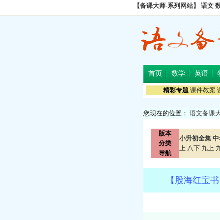
【备课大师-系列网站】
语文
首页
数学
英语
精彩专题
课件教案
您现在的位置：
语文备课
版本
小升初全集
中
分类
上
八下
九上
导航
【股海红宝书