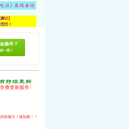
载
测
试
】
顾
无
忧
！
会操作？
试一把！
！
的
内
容
展
示
！
请
知
晓
！
！