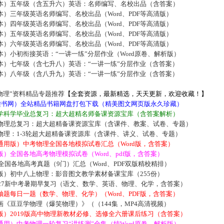
本）五年级（含五升六）英语：名师编写、名校出品（含答案）
）三年级英语名师编写、名校出品（Word、PDF等高清版）
）四年级英语名师编写、名校出品（Word、PDF等高清版）
）五年级英语名师编写、名校出品（Word、PDF等高清版）
）六年级英语名师编写、名校出品（Word、PDF等高清版）
）小初衔接英语：“一讲一练”分层作业（Word原卷、解析版）
本）七年级（含七升八）英语：“一讲一练”分层作业（含答案）
本）八年级（含八升九）英语：“一讲一练”分层作业（含答案）
物理”资料精品专题推荐
【全套资源，最新精选，天天更新，欢迎收藏！】
5读书网）全站精品书籍网盘打包下载（精美图文网页版永久珍藏）
学科学毕业总复习：超大超精名师备课资源宝库（含答案解析）
物理总复习：超大超精备课资源宝库（含课件、教案、试卷、专题）
物理：1-3轮超大超精备课资源库（含课件、讲义、试卷、专题）
通用版）中考物理全国各地模拟试卷汇总（Word版，含答案）
）全国各地高考物理模拟试卷（Word、pdf版，含答案）
届全国各地高考真题（9门）汇总（Word、PDF双版精校精排）
版）初中八上物理：影音图文教学素材备课宝库（255份）
027新中考暑期早复习（语文、数学、英语、物理、化学，含答案）
题每日一题（数学、物理、化学）（Word、PDF版，含答案）
《豆豆学物理（爆笑物理）》（（144集，MP4高清视频）
版）2019版高中物理新教材必修、选修全六册课后练习（含答案）
用）中考物理一轮复习“讲练测”全集（纯Word原卷、解析版）