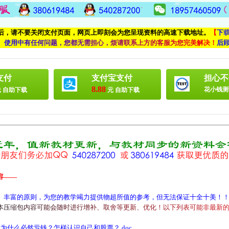
付后，请不要关闭支付页面，网页上即刻会为您呈现资料的高速下载地址。
【
下
、
使
用
中
有
任
何
问
题
，
您
都
无
需
担
心
，
烦
请
联
系
上
方
的
客
服
为
您
完
美
解
决
！
后
支付
支付宝支付
担心不
8.88
花小钱测
 自助下载
元 自助下载
容——
、丰富的原则，为您的教学竭力提供物超所值的参考，但无法保证十全十美！
本
压
缩
包
内
容
可
能
会
随
时
进
行
增
补
、
取
舍
等
更
新
、
优
化
！
以
下
列
表
可
能
非
最
新
什么必然亏钱？怎样认识自己和股票？.doc