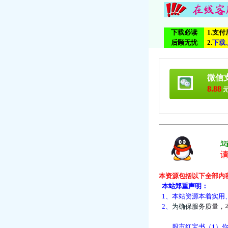
下载必读
1.支
后顾无忧
2.
下
载
微信
8.88
元
本资源包括以下全部内
本站郑重声明：
1、本站资源本着实用
2、
为
确
保
服
务
质
量
，
股市红宝书（1）你为