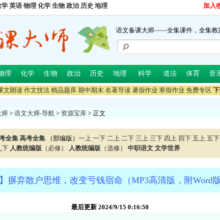
数学
英语
物理
化学
生物
政治
历史
地理
加入
语文备课大师——全集课件，全集教
物理
化学
生物
政治
历史
地理
科学
道法
体育
音
课文朗读
作文技法
精品题库
期中期末
名著导读
暑假作业
寒假作业
免费专区
下
大师
>
语文大师-导航
>
资源宝库
> 正文
考全集
高考全集
（部编版）
一上
一下
二上
二下
三上
三下
四上
四下
五上
五下
九下
人教统编版
（必修）
人教统编版
（选修）
中职语文
文学世界
】摒弃散户思维，改变亏钱宿命（MP3高清版，附Word
最后更新 2024/9/15 0:16:50