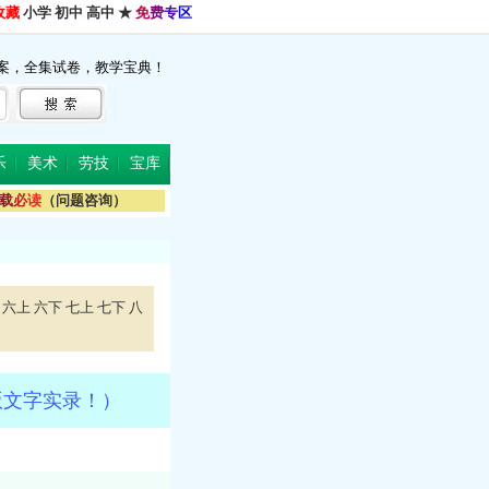
收藏
小学
初中
高中
★
免
费
专
区
案，全集试卷，教学宝典！
乐
美术
劳技
宝库
载
必
读
（问题咨询）
六上
六下
七上
七下
八
版文字实录！）