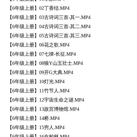
【6年级上册】02丁香结.MP4
【6年级上册】03古诗词三首-其一.MP4
【6年级上册】04古诗词三首-其二.MP4
【6年级上册】05古诗词三首-其三.MP4
【6年级上册】06花之歌.MP4
【6年级上册】07七律-长征.MP4
【6年级上册】08狼Y山五壮士.MP4
【6年级上册】09开G大典.MP4
【6年级上册】10灯光.MP4
【6年级上册】11竹节人.MP4
【6年级上册】12宇宙生命之谜.MP4
【6年级上册】13故宫博物馆.MP4
【6年级上册】14桥.MP4
【6年级上册】15穷人.MP4
【6年级上册】16在柏林.MP4