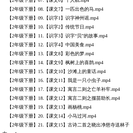
【2年级下册】07.【课文6】千人糕.mp4
【2年级下册】08.【课文7】一匹出色的马.mp4
【2年级下册】09.【识字1】识字神州谣.mp4
【2年级下册】10.【识字2】传统节日.mp4
【2年级下册】11.【识字3】识字“贝”的故事.mp4
【2年级下册】12.【识字4】中国美食.mp4
【2年级下册】13.【课文8】彩色的梦.mp4
【2年级下册】14.【课文9】枫树上的喜鹊.mp4
【2年级下册】15.【课文10】沙滩上的童话.mp4
【2年级下册】16.【课文11】我是一只小虫子.mp4
【2年级下册】17.【课文12】寓言二则之亡羊补牢.mp4
【2年级下册】18.【课文12】寓言二则之揠苗助长.mp4
【2年级下册】19.【课文13】画杨桃.mp4
【2年级下册】20.【课文14】小马过河.mp4
【2年级下册】21.【课文15】古诗二首之晓出净慈寺送林子