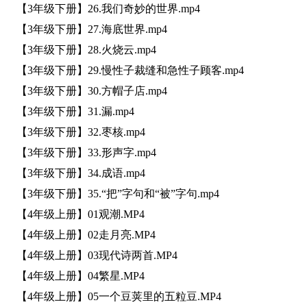
【3年级下册】26.我们奇妙的世界.mp4
【3年级下册】27.海底世界.mp4
【3年级下册】28.火烧云.mp4
【3年级下册】29.慢性子裁缝和急性子顾客.mp4
【3年级下册】30.方帽子店.mp4
【3年级下册】31.漏.mp4
【3年级下册】32.枣核.mp4
【3年级下册】33.形声字.mp4
【3年级下册】34.成语.mp4
【3年级下册】35.“把”字句和“被”字句.mp4
【4年级上册】01观潮.MP4
【4年级上册】02走月亮.MP4
【4年级上册】03现代诗两首.MP4
【4年级上册】04繁星.MP4
【4年级上册】05一个豆荚里的五粒豆.MP4