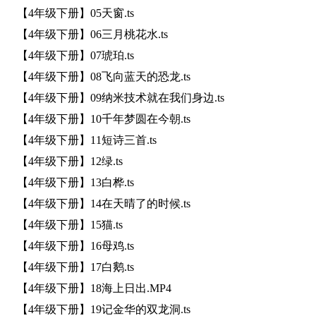
【4年级下册】05天窗.ts
【4年级下册】06三月桃花水.ts
【4年级下册】07琥珀.ts
【4年级下册】08飞向蓝天的恐龙.ts
【4年级下册】09纳米技术就在我们身边.ts
【4年级下册】10千年梦圆在今朝.ts
【4年级下册】11短诗三首.ts
【4年级下册】12绿.ts
【4年级下册】13白桦.ts
【4年级下册】14在天晴了的时候.ts
【4年级下册】15猫.ts
【4年级下册】16母鸡.ts
【4年级下册】17白鹅.ts
【4年级下册】18海上日出.MP4
【4年级下册】19记金华的双龙洞.ts