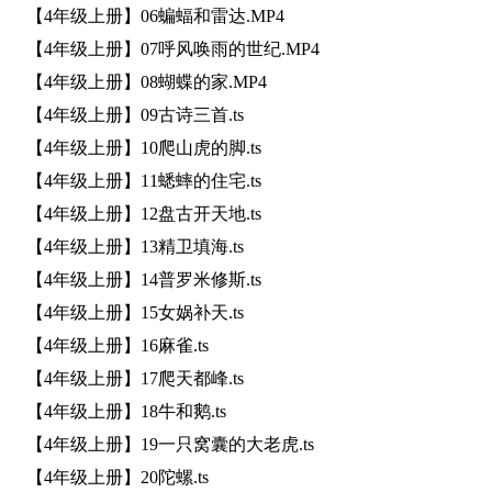
【4年级上册】06蝙蝠和雷达.MP4
【4年级上册】07呼风唤雨的世纪.MP4
【4年级上册】08蝴蝶的家.MP4
【4年级上册】09古诗三首.ts
【4年级上册】10爬山虎的脚.ts
【4年级上册】11蟋蟀的住宅.ts
【4年级上册】12盘古开天地.ts
【4年级上册】13精卫填海.ts
【4年级上册】14普罗米修斯.ts
【4年级上册】15女娲补天.ts
【4年级上册】16麻雀.ts
【4年级上册】17爬天都峰.ts
【4年级上册】18牛和鹅.ts
【4年级上册】19一只窝囊的大老虎.ts
【4年级上册】20陀螺.ts