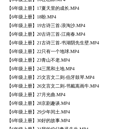
【6年级上册】17夏天里的成长.MP4
【6年级上册】18盼.MP4
【6年级上册】19古诗三首-浪淘沙.MP4
【6年级上册】20古诗三首-江南春.MP4
【6年级上册】21古诗三首-书湖阴先生壁.MP4
【6年级上册】22只有一个地球.MP4
【6年级上册】23青山不老.MP4
【6年级上册】24三黑和土地.MP4
【6年级上册】25文言文二则-伯牙鼓琴.MP4
【6年级上册】26文言文二则-书戴嵩画牛.MP4
【6年级上册】27月光曲.MP4
【6年级上册】28京剧趣谈.MP4
【6年级上册】29少年闰土.MP4
【6年级上册】30好的故事.MP4