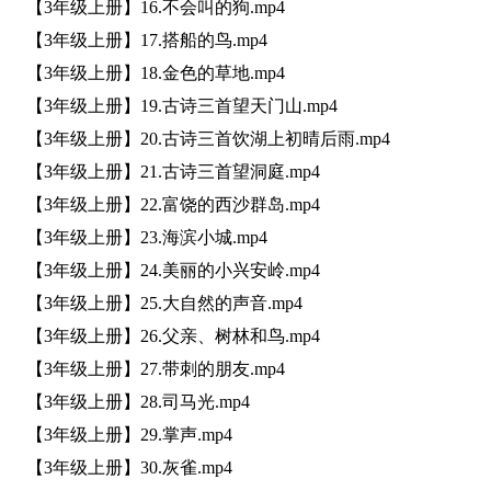
【3年级上册】16.不会叫的狗.mp4
【3年级上册】17.搭船的鸟.mp4
【3年级上册】18.金色的草地.mp4
【3年级上册】19.古诗三首望天门山.mp4
【3年级上册】20.古诗三首饮湖上初晴后雨.mp4
【3年级上册】21.古诗三首望洞庭.mp4
【3年级上册】22.富饶的西沙群岛.mp4
【3年级上册】23.海滨小城.mp4
【3年级上册】24.美丽的小兴安岭.mp4
【3年级上册】25.大自然的声音.mp4
【3年级上册】26.父亲、树林和鸟.mp4
【3年级上册】27.带刺的朋友.mp4
【3年级上册】28.司马光.mp4
【3年级上册】29.掌声.mp4
【3年级上册】30.灰雀.mp4