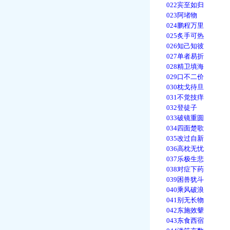
022宾至如归
023阿堵物
024鹏程万里
025炙手可热
026知己知彼
027单者易折
028精卫填海
029口不二价
030枕戈待旦
031不觉技痒
032登徒子
033破镜重圆
034四面楚歌
035改过自新
036高枕无忧
037乐极生悲
038对症下药
039困兽犹斗
040乘风破浪
041别无长物
042东施效颦
043东食西宿