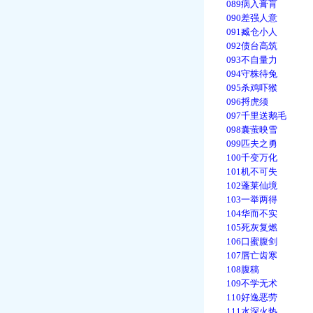
089病入膏肓
090差强人意
091臧仓小人
092债台高筑
093不自量力
094守株待兔
095杀鸡吓猴
096捋虎须
097千里送鹅毛
098囊萤映雪
099匹夫之勇
100千变万化
101机不可失
102蓬莱仙境
103一举两得
104华而不实
105死灰复燃
106口蜜腹剑
107唇亡齿寒
108腹稿
109不学无术
110好逸恶劳
111水深火热