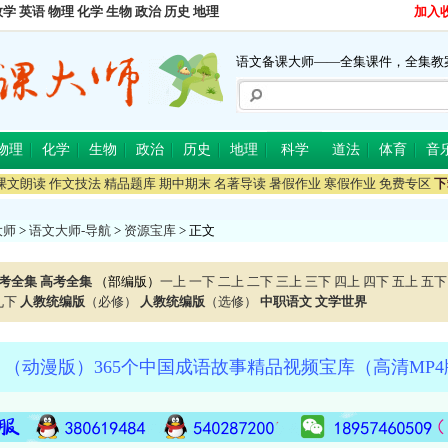
数学
英语
物理
化学
生物
政治
历史
地理
加入
语文备课大师——全集课件，全集教
物理
化学
生物
政治
历史
地理
科学
道法
体育
音
课文朗读
作文技法
精品题库
期中期末
名著导读
暑假作业
寒假作业
免费专区
下
大师
>
语文大师-导航
>
资源宝库
> 正文
考全集
高考全集
（部编版）
一上
一下
二上
二下
三上
三下
四上
四下
五上
五下
九下
人教统编版
（必修）
人教统编版
（选修）
中职语文
文学世界
（动漫版）365个中国成语故事精品视频宝库（高清MP