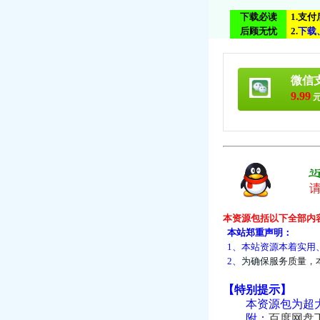
下载必读
1.支
后顾无忧
2.
下
载
微信
9.99
元
本资源包括以下全部内
本站郑重声明：
1、本站资源本着实用
2、
为
确
保
服
务
质
量
，
【特别提示】
本资源包为超大资
附：
百度网盘