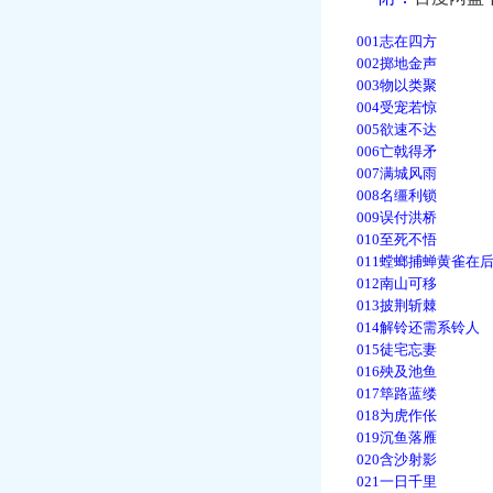
001志在四方
002掷地金声
003物以类聚
004受宠若惊
005欲速不达
006亡戟得矛
007满城风雨
008名缰利锁
009误付洪桥
010至死不悟
011螳螂捕蝉黄雀在
012南山可移
013披荆斩棘
014解铃还需系铃人
015徒宅忘妻
016殃及池鱼
017筚路蓝缕
018为虎作伥
019沉鱼落雁
020含沙射影
021一日千里