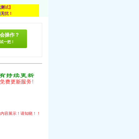
载
测
试
】
顾
无
忧
！
会操作？
试一把！
！
的
内
容
展
示
！
请
知
晓
！
！