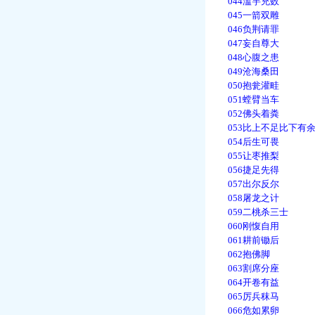
044滥竽充数
045一箭双雕
046负荆请罪
047妄自尊大
048心腹之患
049沧海桑田
050抱瓮灌畦
051螳臂当车
052佛头着粪
053比上不足比下有
054后生可畏
055让枣推梨
056捷足先得
057出尔反尔
058屠龙之计
059二桃杀三士
060刚愎自用
061耕前锄后
062抱佛脚
063割席分座
064开卷有益
065厉兵秣马
066危如累卵