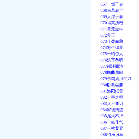
067一饭千金
068马革裹尸
069人浮于事
070得其所哉
071目无全牛
072斧正
073什袭而藏
074对牛弹琴
075一鸣惊人
076洗耳恭听
077竭泽而渔
078顾曲周郎
079杀鸡焉用牛刀
080卧薪尝胆
081洛阳纸贵
082一字之师
083兵不血刃
084家徒四壁
085尾大不掉
086一鼓作气
087一枕黄粱
088伯乐识马