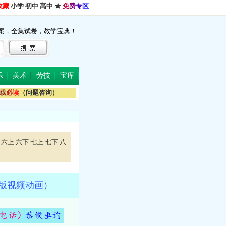
收藏
小学
初中
高中
★
免
费
专
区
案，全集试卷，教学宝典！
乐
美术
劳技
宝库
载
必
读
（问题咨询）
六上
六下
七上
七下
八
4版视频动画）