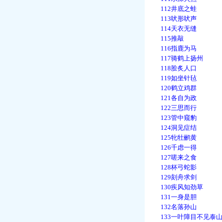
112井底之蛙
113吠形吠声
114天衣无缝
115推敲
116指鹿为马
117骑鹤上扬州
118脍炙人口
119如坐针毡
120鹤立鸡群
121各自为政
122三思而行
123管中窥豹
124洞见症结
125牝牡鹂黄
126千虑一得
127嗟来之食
128杯弓蛇影
129刻舟求剑
130疾风知劲草
131一身是胆
132名落孙山
133一叶障目不见泰