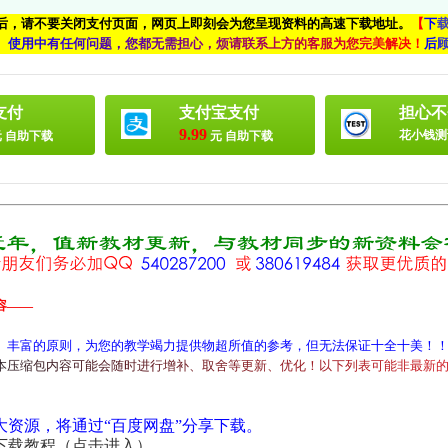
付后，请不要关闭支付页面，网页上即刻会为您呈现资料的高速下载地址。
【
下
、
使
用
中
有
任
何
问
题
，
您
都
无
需
担
心
，
烦
请
联
系
上
方
的
客
服
为
您
完
美
解
决
！
后
支付
支付宝支付
担心不
9.99
花小钱测
 自助下载
元 自助下载
容——
、丰富的原则，为您的教学竭力提供物超所值的参考，但无法保证十全十美！
本
压
缩
包
内
容
可
能
会
随
时
进
行
增
补
、
取
舍
等
更
新
、
优
化
！
以
下
列
表
可
能
非
最
新
源，将通过“百度网盘”分享下载。
下载教程（点击进入）
。