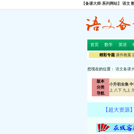
【备课大师-系列网站】
语文
首页
数学
英语
精彩专题
课件教案
您现在的位置：
语文备课
版本
小升初全集
中
分类
上
八下
九上
导航
【超大资源】