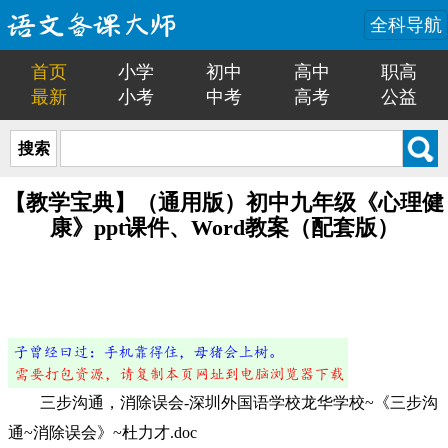
全科导航
首页
小学
初中
高中
职高
最新
小考
中考
高考
公益
搜索
【教学宝典】（通用版）初中九年级《心理健
康》ppt课件、Word教案（配套版）
三步沟通，消除误会-深圳外国语学校龙华学校~《三步沟
通~消除误会》~杜力才.doc