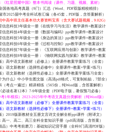
：《红星照耀中国》整本书阅读（课件、习题、视频、素材）
届全国各地高考真题（9门）汇总（Word、PDF双版精校精排）
各省市2025届中考全科试卷汇编（各45套，PDF版，含答案解析）
中高中班主任基本功大赛资料宝库（含大赛试题视频，9.02G）
育信息科技3年级全一册《在线学习与生活》教学课件+教案设计
信息科技4年级全一册《数据与编码》ppt教学课件+教案设计
信息科技5年级全一册《身边的算法》ppt教学课件+教案设计
信息科技6年级全一册《过程与控制》ppt教学课件+教案设计
育信息科技7年级全一册：《互联网应用与创新》教学课件+教案
育信息科技8年级全一册：《物联网实践与探索》教学课件+教案
版）高中语文新教材（必修上）全册课件教案学案练习（全套）
版）语文新教材（选择性必修中）全册课件+教案+学案+练习）
版）语文新教材（选择性必修上）全册课件教案学案练习全套）
为什么》中小学生图文版（高清pdf格式，可复制粘贴，7部全）
（考点一遍过）精讲精练（565份，纯Word版，含答案解析）
必读名著12本》7-9年级全套（PDF电子版，暑假预习必备）
中考1年模拟）2023-2025年中考语文真题分类解析（纯Word版）
版）高中语文新教材（必修下）全册课件教案学案练习（全套）
版）语文新教材（选择性必修下）全册课件+教案+学案+练习）
）2019版新教材全五册文言诗文全解全析ppt课件（附译文）
：高一、高二、高三全科全套知识手册（pdf高清版，含答案）
精品）中考考前磨刀：基础知识记背手册（全科9门高清PDF版）