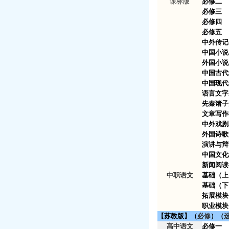
课标版
必修二
必修三
必修四
必修五
中外传记
中国小说
外国小说
中国古代
中国现代
语言文字
先秦诸子
文章写作
中外戏剧
外国诗歌
演讲与辩
中国文化
新闻阅读
中职语文
基础（上
基础（下
拓展模
职业模块
【苏教版】（
必修
）（
高中语文
必修一