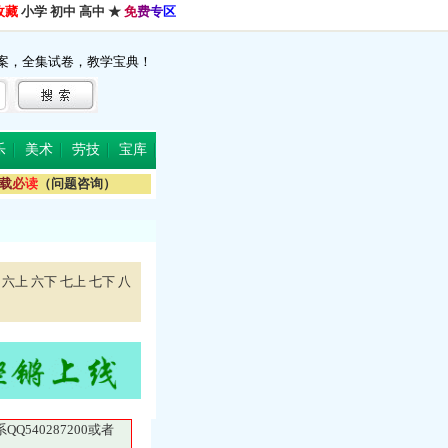
收藏
小学
初中
高中
★
免
费
专
区
案，全集试卷，教学宝典！
乐
美术
劳技
宝库
载
必
读
（问题咨询）
六上
六下
七上
七下
八
40287200或者