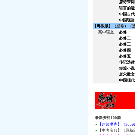
唐诗宋词
语言的运
中国古代
中国现当
【粤教版】（
必修
）（
高中语文
必修一
必修二
必修三
必修四
必修五
传记选读
短篇小说
唐宋散文
中国现代
最新资料100套
【超级书库】（36
【中考宝典】（最新