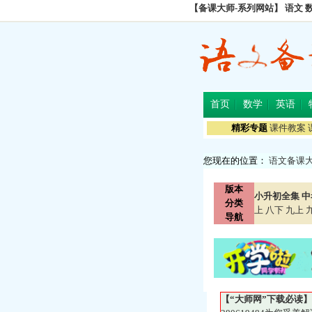
【备课大师-系列网站】
语文
首页
数学
英语
精彩专题
课件教案
您现在的位置：
语文备课
版本
小升初全集
中
分类
上
八下
九上
导航
【“大师网”下载必读】