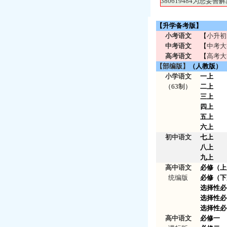
380619484为您
【升学备考版】
小考语文
【
小升初
中考语文
【
中考大
高考语文
【
高考大
【部编版】
（人教版）
小学语文
一上
（63制）
二上
三上
四上
五上
六上
初中语文
七上
八上
九上
高中语文
必修（上
统编版
必修（下
选择性必
选择性必
选择性必
高中语文
必修一