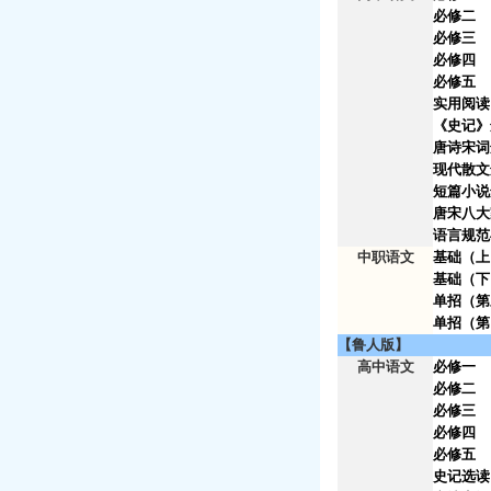
必修二
必修三
必修四
必修五
实用阅读
《史记》
唐诗宋词
现代散文
短篇小说
唐宋八大
语言规范
中职语文
基础（上
基础（下
单招（
单招（第
【鲁人版】
高中语文
必修一
必修二
必修三
必修四
必修五
史记选读