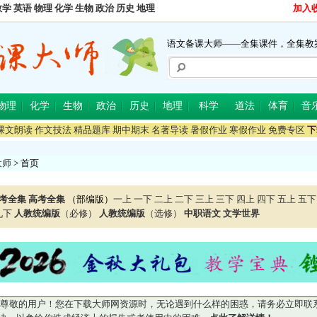
数学
英语
物理
化学
生物
政治
历史
地理
加入
语文备课大师——全集课件，全集教
物理
化学
生物
政治
历史
地理
科学
道法
体育
音
课文朗读
作文技法
精品题库
期中期末
名著导读
暑假作业
寒假作业
免费专区
下
大师
> 首页
考全集
高考全集
（部编版）
一上
一下
二上
二下
三上
三下
四上
四下
五上
五下
九下
人教统编版
（必修）
人教统编版
（选修）
中职语文
文学世界
尊敬的用户！您在下载大师网资源时，无论遇到什么样的困惑，请务必立即联系QQ5