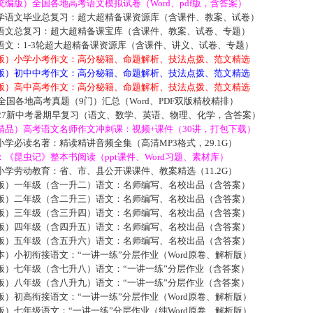
编版）全国各地高考语文模拟试卷（Word、pdf版，含答案）
学语文毕业总复习：超大超精备课资源库（含课件、教案、试卷）
语文总复习：超大超精备课宝库（含课件、教案、试卷、专题）
语文：1-3轮超大超精备课资源库（含课件、讲义、试卷、专题）
版）小学小考作文：高分秘籍、命题解析、技法点拨、范文精选
版）初中中考作文：高分秘籍、命题解析、技法点拨、范文精选
版）高中高考作文：高分秘籍、命题解析、技法点拨、范文精选
届全国各地高考真题（9门）汇总（Word、PDF双版精校精排）
027新中考暑期早复习（语文、数学、英语、物理、化学，含答案）
精品）高考语文名师作文冲刺课：视频+课件（30讲，打包下载）
学必读名著：精读精讲音频全集（高清MP3格式，29.1G）
《昆虫记》整本书阅读（ppt课件、Word习题、素材库）
学劳动教育：省、市、县公开课课件、教案精选（11.2G）
版）一年级（含一升二）语文：名师编写、名校出品（含答案）
版）二年级（含二升三）语文：名师编写、名校出品（含答案）
版）三年级（含三升四）语文：名师编写、名校出品（含答案）
版）四年级（含四升五）语文：名师编写、名校出品（含答案）
版）五年级（含五升六）语文：名师编写、名校出品（含答案）
）小初衔接语文：“一讲一练”分层作业（Word原卷、解析版）
版）七年级（含七升八）语文：“一讲一练”分层作业（含答案）
版）八年级（含八升九）语文：“一讲一练”分层作业（含答案）
）初高衔接语文：“一讲一练”分层作业（Word原卷、解析版）
）七年级语文：“一讲一练”分层作业（纯Word原卷、解析版）