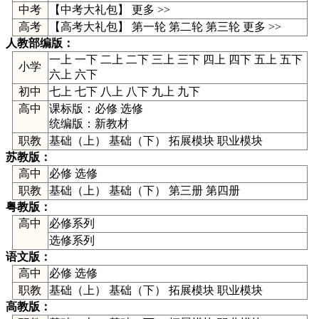
中考
【
中考大礼包
】
更多 >>
高考
【高考大礼包】
第一轮
第二轮
第三轮
更多 >>
人教部编版
：
一上
一下
二上
二下
三上
三下
四上
四下
五上
五下
小学
六上
六下
初中
七上
七下
八上
八下
九上
九下
高中
课标版：
必修
选修
统编版：
新教材
职教
基础（上） 基础（下） 拓展模块 职业模块
苏教版
：
高中
必修
选修
职教
基础（上） 基础（下） 第三册 第四册
粤教版
：
高中
必修系列
选修系列
语文版
：
高中
必修
选修
职教
基础（上） 基础（下） 拓展模块 职业模块
高教版
：