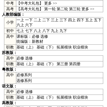
中考
【
中考大礼包
】
更多 >>
高考
【高考大礼包】
第一轮
第二轮
第三轮
更多 >>
人教部编版
：
一上
一下
二上
二下
三上
三下
四上
四下
五上
五下
小学
六上
六下
初中
七上
七下
八上
八下
九上
九下
高中
课标版：
必修
选修
统编版：
新教材
职教
基础（上） 基础（下） 拓展模块 职业模块
苏教版
：
高中
必修
选修
职教
基础（上） 基础（下） 第三册 第四册
粤教版
：
高中
必修系列
选修系列
语文版
：
高中
必修
选修
职教
基础（上） 基础（下） 拓展模块 职业模块
高教版
：