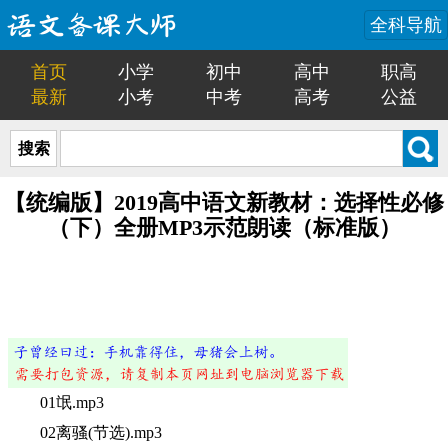
全科导航
首页
小学
初中
高中
职高
最新
小考
中考
高考
公益
搜索
【统编版】2019高中语文新教材：选择性必修
（下）全册MP3示范朗读（标准版）
01氓.mp3
02离骚(节选).mp3