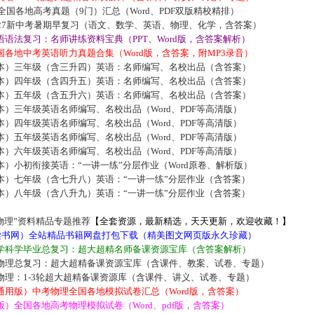
届全国各地高考真题（9门）汇总（Word、PDF双版精校精排）
027新中考暑期早复习（语文、数学、英语、物理、化学，含答案）
语法复习：名师讲练资料宝典（PPT、Word版，含答案解析）
各地中考英语听力真题合集（Word版，含答案，附MP3录音）
本）三年级（含三升四）英语：名师编写、名校出品（含答案）
本）四年级（含四升五）英语：名师编写、名校出品（含答案）
本）五年级（含五升六）英语：名师编写、名校出品（含答案）
）三年级英语名师编写、名校出品（Word、PDF等高清版）
）四年级英语名师编写、名校出品（Word、PDF等高清版）
）五年级英语名师编写、名校出品（Word、PDF等高清版）
）六年级英语名师编写、名校出品（Word、PDF等高清版）
）小初衔接英语：“一讲一练”分层作业（Word原卷、解析版）
本）七年级（含七升八）英语：“一讲一练”分层作业（含答案）
本）八年级（含八升九）英语：“一讲一练”分层作业（含答案）
物理”资料精品专题推荐
【全套资源，最新精选，天天更新，欢迎收藏！】
5读书网）全站精品书籍网盘打包下载（精美图文网页版永久珍藏）
学科学毕业总复习：超大超精名师备课资源宝库（含答案解析）
物理总复习：超大超精备课资源宝库（含课件、教案、试卷、专题）
物理：1-3轮超大超精备课资源库（含课件、讲义、试卷、专题）
通用版）中考物理全国各地模拟试卷汇总（Word版，含答案）
）全国各地高考物理模拟试卷（Word、pdf版，含答案）