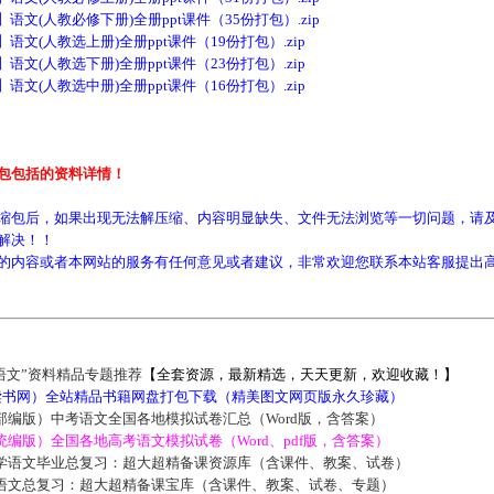
文(人教必修下册)全册ppt课件（35份打包）.zip
文(人教选上册)全册ppt课件（19份打包）.zip
文(人教选下册)全册ppt课件（23份打包）.zip
文(人教选中册)全册ppt课件（16份打包）.zip
包包括的资料详情！
缩包后，如果出现无法解压缩、内容明显缺失、文件无法浏览等一切问题，请及
解决！！
的内容或者本网站的服务有任何意见或者建议，非常欢迎您联系本站客服提出
语文”资料精品专题推荐
【全套资源，最新精选，天天更新，欢迎收藏！】
5读书网）全站精品书籍网盘打包下载（精美图文网页版永久珍藏）
部编版）中考语文全国各地模拟试卷汇总（Word版，含答案）
编版）全国各地高考语文模拟试卷（Word、pdf版，含答案）
学语文毕业总复习：超大超精备课资源库（含课件、教案、试卷）
语文总复习：超大超精备课宝库（含课件、教案、试卷、专题）