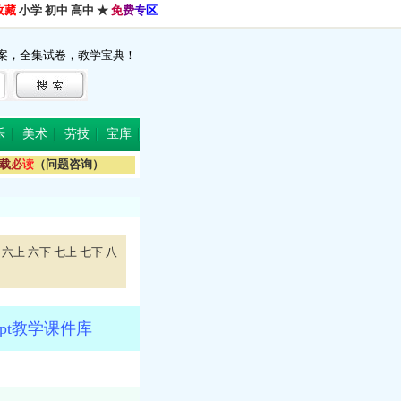
收藏
小学
初中
高中
★
免
费
专
区
案，全集试卷，教学宝典！
乐
美术
劳技
宝库
载
必
读
（问题咨询）
六上
六下
七上
七下
八
pt教学课件库