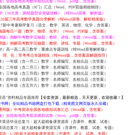
）全国各地高考数学模拟试卷（Word、pdf版，含答案）
届全国各地高考真题（9门）汇总（Word、PDF双版精校精排）
数学《36大类：易错题型全突破攻略》（纯Word原卷、解析版）
2026届三年高考数学真题分类解析（纯Word原卷、解析精美版）
027新中考暑期早复习（语文、数学、英语、物理、化学，含答案）
题每日一题（数学、物理、化学）（Word、PDF版，含答案）
用版）例解中考数学压轴题：教研、讲练、专题（Word版，含答案）
用版）例解高考数学压轴题：教研、讲练、专题（Word版，含答案）
材）高一高二高三数学：重难点专题训练（纯Word原卷解析版）
数、理、化：常考考点专题精练（纯Word版，含答案及解题指导）
本）一年级（含一升二）数学：名师编写、名校出品（含答案）
本）二年级（含二升三）数学：名师编写、名校出品（含答案）
本）三年级（含三升四）数学：名师编写、名校出品（含答案）
本）四年级（含四升五）数学：名师编写、名校出品（含答案）
本）五年级（含五升六）数学：名师编写、名校出品（含答案）
英语”资料精品专题推荐
【全套资源，最新精选，天天更新，欢迎收藏！】
5读书网）全站精品书籍网盘打包下载（精美图文网页版永久珍藏）
通用版）中考英语全国各地模拟试卷汇总（Word版，含答案）
）全国各地高考英语模拟试卷（Word、pdf版，含答案）
学英语毕业总复习：超大超精备课资源库（含课件、教案、试卷）
英语总复习：超大超精备课资源宝库（含课件、教案、试卷、专题）
英语：1-3轮超大超精备课资源库（含课件、讲义、试卷、专题）