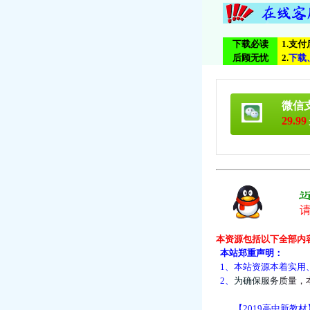
下载必读
1.支
后顾无忧
2.
下
载
微信
29.99
本资源包括以下全部内
本站郑重声明：
1、本站资源本着实用
2、
为
确
保
服
务
质
量
，
【2019高中新教材】语