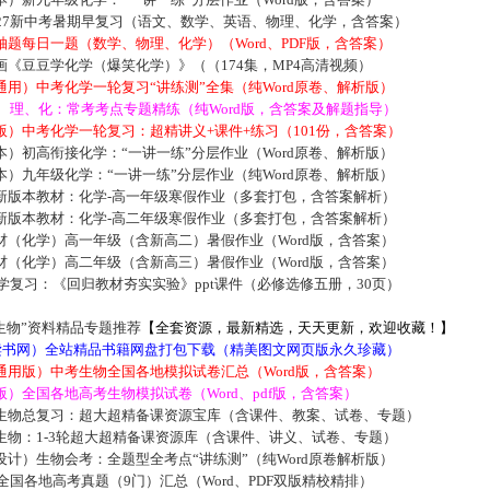
027新中考暑期早复习（语文、数学、英语、物理、化学，含答案）
题每日一题（数学、物理、化学）（Word、PDF版，含答案）
《豆豆学化学（爆笑化学）》（（174集，MP4高清视频）
用）中考化学一轮复习“讲练测”全集（纯Word原卷、解析版）
数、理、化：常考考点专题精练（纯Word版，含答案及解题指导）
）中考化学一轮复习：超精讲义+课件+练习（101份，含答案）
）初高衔接化学：“一讲一练”分层作业（Word原卷、解析版）
）九年级化学：“一讲一练”分层作业（纯Word原卷、解析版）
新版本教材：化学-高一年级寒假作业（多套打包，含答案解析）
新版本教材：化学-高二年级寒假作业（多套打包，含答案解析）
材（化学）高一年级（含新高二）暑假作业（Word版，含答案）
材（化学）高二年级（含新高三）暑假作业（Word版，含答案）
化学复习：《回归教材夯实实验》ppt课件（必修选修五册，30页）
生物”资料精品专题推荐
【全套资源，最新精选，天天更新，欢迎收藏！】
5读书网）全站精品书籍网盘打包下载（精美图文网页版永久珍藏）
通用版）中考生物全国各地模拟试卷汇总（Word版，含答案）
）全国各地高考生物模拟试卷（Word、pdf版，含答案）
生物总复习：超大超精备课资源宝库（含课件、教案、试卷、专题）
生物：1-3轮超大超精备课资源库（含课件、讲义、试卷、专题）
计）生物会考：全题型全考点“讲练测”（纯Word原卷解析版）
届全国各地高考真题（9门）汇总（Word、PDF双版精校精排）