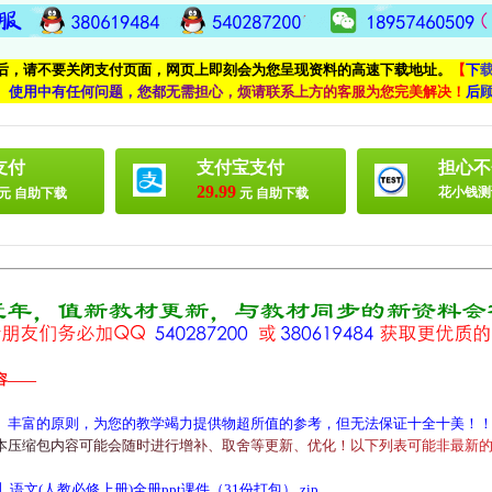
付后，请不要关闭支付页面，网页上即刻会为您呈现资料的高速下载地址。
【
下
、
使
用
中
有
任
何
问
题
，
您
都
无
需
担
心
，
烦
请
联
系
上
方
的
客
服
为
您
完
美
解
决
！
后
支付
支付宝支付
担心不
29.99
花小钱测
元 自助下载
元 自助下载
容——
、丰富的原则，为您的教学竭力提供物超所值的参考，但无法保证十全十美！
本
压
缩
包
内
容
可
能
会
随
时
进
行
增
补
、
取
舍
等
更
新
、
优
化
！
以
下
列
表
可
能
非
最
新
文(人教必修上册)全册ppt课件（31份打包）.zip