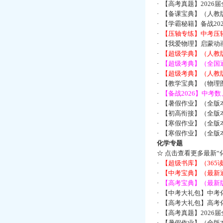
·
【高考真题】2026
·
【备课宝典】（人教
·
【学霸秘籍】备战2
·
【压轴专练】中考压轴
·
【我爱物理】启蒙动画
·
【超级学典】（人教
·
【超级考典】（全国通
·
【超级考典】（人教版
·
【教学宝典】（物理图
·
【备战2026】中考
·
【暑假作业】（全版
·
【初高衔接】（全版本
·
【寒假作业】（全版本
·
【寒假作业】（全版本
化学专题
☆
点击查看更多最新“
·
【超级书库】（36
·
【中考宝典】（最新
·
【高考宝典】（最新版
·
【中考大礼包】中考
·
【高考大礼包】高考
·
【高考真题】2026
·
【暑假作业】（全版本