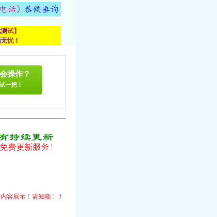
载
测
试
】
顾
无
忧
！
会操作？
试一把！
！
的
内
容
展
示
！
请
知
晓
！
！