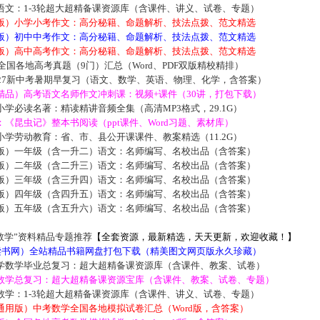
语文：1-3轮超大超精备课资源库（含课件、讲义、试卷、专题）
版）小学小考作文：高分秘籍、命题解析、技法点拨、范文精选
版）初中中考作文：高分秘籍、命题解析、技法点拨、范文精选
版）高中高考作文：高分秘籍、命题解析、技法点拨、范文精选
届全国各地高考真题（9门）汇总（Word、PDF双版精校精排）
027新中考暑期早复习（语文、数学、英语、物理、化学，含答案）
精品）高考语文名师作文冲刺课：视频+课件（30讲，打包下载）
学必读名著：精读精讲音频全集（高清MP3格式，29.1G）
《昆虫记》整本书阅读（ppt课件、Word习题、素材库）
学劳动教育：省、市、县公开课课件、教案精选（11.2G）
版）一年级（含一升二）语文：名师编写、名校出品（含答案）
版）二年级（含二升三）语文：名师编写、名校出品（含答案）
版）三年级（含三升四）语文：名师编写、名校出品（含答案）
版）四年级（含四升五）语文：名师编写、名校出品（含答案）
版）五年级（含五升六）语文：名师编写、名校出品（含答案）
数学”资料精品专题推荐
【全套资源，最新精选，天天更新，欢迎收藏！】
5读书网）全站精品书籍网盘打包下载（精美图文网页版永久珍藏）
学数学毕业总复习：超大超精备课资源库（含课件、教案、试卷）
数学总复习：超大超精备课资源宝库（含课件、教案、试卷、专题）
数学：1-3轮超大超精备课资源库（含课件、讲义、试卷、专题）
通用版）中考数学全国各地模拟试卷汇总（Word版，含答案）