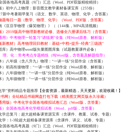
届全国各地高考真题（9门）汇总（Word、PDF双版精校精排）
版）初中八上物理：影音图文教学素材备课宝库（255份）
027新中考暑期早复习（语文、数学、英语、物理、化学，含答案）
题每日一题（数学、物理、化学）（Word、PDF版，含答案）
《豆豆学物理（爆笑物理）》（（144集，MP4高清视频）
版）2019版高中物理新教材必修、选修全六册课后练习（含答案）
用）中考物理一轮复习“讲练测”全集（纯Word原卷、解析版）
新教材）高考物理回归教材：基础+中档+提升~经典“三级跳”
库）高中物理word版矢量图图库集（试题教案课件必备）
数、理、化：常考考点专题精练（纯Word版，含答案及解题指导）
本）八年级（含八升九）物理：“一讲一练”分层作业（含答案）
）初高衔接物理：“一讲一练”分层作业（Word原卷、解析版）
）八年级物理：“一讲一练”分层作业（纯Word原卷、解析版）
）九年级物理：“一讲一练”分层作业（纯Word原卷、解析版）
化学”资料精品专题推荐
【全套资源，最新精选，天天更新，欢迎收藏！】
5读书网）全站精品书籍网盘打包下载（精美图文网页版永久珍藏）
通用版）中考化学全国各地模拟试卷汇总（Word版，含答案）
）全国各地高考化学模拟试卷（Word、pdf版，含答案）
化学总复习：超大超精备课资源宝库（含课件、教案、试卷、专题）
化学：1-3轮超大超精备课资源库（含课件、讲义、试卷、专题）
届全国各地高考真题（9门）汇总（Word、PDF双版精校精排）
）新九年级化学：“一讲一练”分层作业（Word版，含答案）