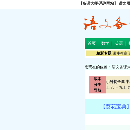
【备课大师-系列网站】
语文
首页
数学
英语
精彩专题
课件教案
您现在的位置：
语文备课
版本
小升初全集
中
分类
上
八下
九上
导航
【葵花宝典】