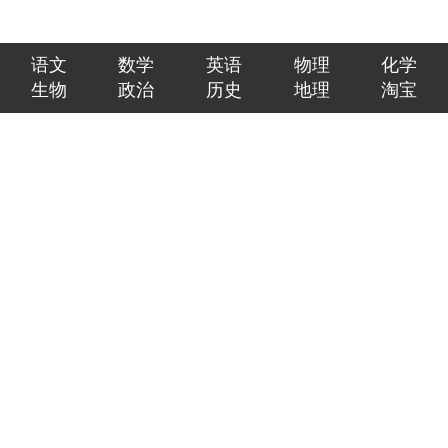
语文
数学
英语
物理
化学
生物
政治
历史
地理
淘宝