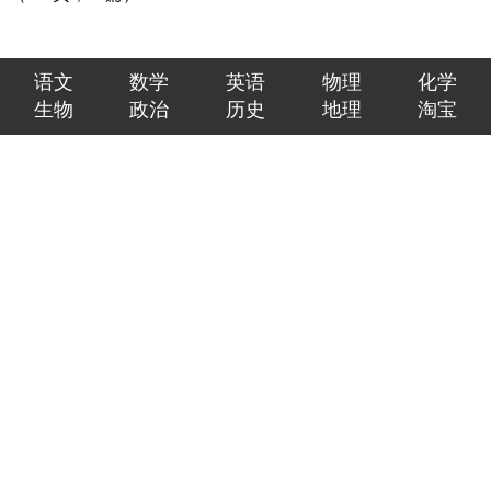
语文
数学
英语
物理
化学
生物
政治
历史
地理
淘宝