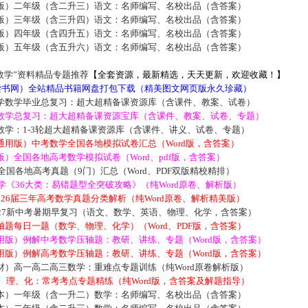
版）二年级（含二升三）语文：名师编写、名校出品（含答案）
版）三年级（含三升四）语文：名师编写、名校出品（含答案）
版）四年级（含四升五）语文：名师编写、名校出品（含答案）
版）五年级（含五升六）语文：名师编写、名校出品（含答案）
数学”资料精品专题推荐
【全套资源，最新精选，天天更新，欢迎收藏！】
5读书网）全站精品书籍网盘打包下载（精美图文网页版永久珍藏）
学数学毕业总复习：超大超精备课资源库（含课件、教案、试卷）
数学总复习：超大超精备课资源宝库（含课件、教案、试卷、专题）
数学：1-3轮超大超精备课资源库（含课件、讲义、试卷、专题）
通用版）中考数学全国各地模拟试卷汇总（Word版，含答案）
）全国各地高考数学模拟试卷（Word、pdf版，含答案）
届全国各地高考真题（9门）汇总（Word、PDF双版精校精排）
数学《36大类：易错题型全突破攻略》（纯Word原卷、解析版）
2026届三年高考数学真题分类解析（纯Word原卷、解析精美版）
027新中考暑期早复习（语文、数学、英语、物理、化学，含答案）
题每日一题（数学、物理、化学）（Word、PDF版，含答案）
用版）例解中考数学压轴题：教研、讲练、专题（Word版，含答案）
用版）例解高考数学压轴题：教研、讲练、专题（Word版，含答案）
材）高一高二高三数学：重难点专题训练（纯Word原卷解析版）
数、理、化：常考考点专题精练（纯Word版，含答案及解题指导）
本）一年级（含一升二）数学：名师编写、名校出品（含答案）