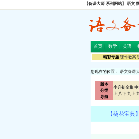
【备课大师-系列网站】
语文
首页
数学
英语
精彩专题
课件教案
您现在的位置：
语文备课
版本
小升初全集
中
分类
上
八下
九上
导航
【葵花宝典