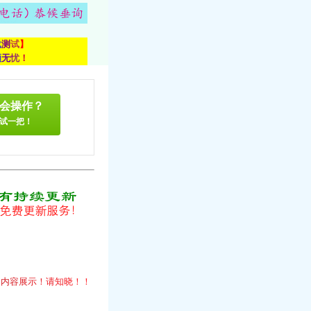
载
测
试
】
顾
无
忧
！
会操作？
试一把！
！
的
内
容
展
示
！
请
知
晓
！
！