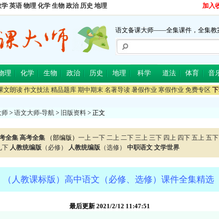
数学
英语
物理
化学
生物
政治
历史
地理
加入
语文备课大师——全集课件，全集教
物理
化学
生物
政治
历史
地理
科学
道法
体育
音
课文朗读
作文技法
精品题库
期中期末
名著导读
暑假作业
寒假作业
免费专区
下
大师
>
语文大师-导航
>
旧版资料
> 正文
考全集
高考全集
（部编版）
一上
一下
二上
二下
三上
三下
四上
四下
五上
五下
九下
人教统编版
（必修）
人教统编版
（选修）
中职语文
文学世界
】（人教课标版）高中语文（必修、选修）课件全集精选（p
最后更新 2021/2/12 11:47:51