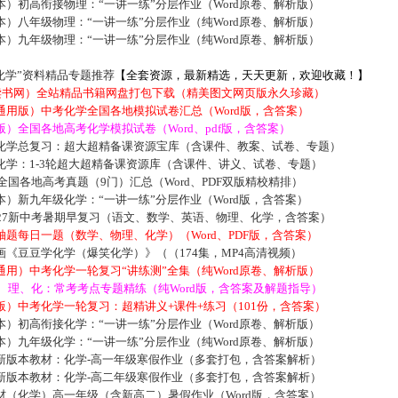
）初高衔接物理：“一讲一练”分层作业（Word原卷、解析版）
）八年级物理：“一讲一练”分层作业（纯Word原卷、解析版）
）九年级物理：“一讲一练”分层作业（纯Word原卷、解析版）
化学”资料精品专题推荐
【全套资源，最新精选，天天更新，欢迎收藏！】
5读书网）全站精品书籍网盘打包下载（精美图文网页版永久珍藏）
通用版）中考化学全国各地模拟试卷汇总（Word版，含答案）
）全国各地高考化学模拟试卷（Word、pdf版，含答案）
化学总复习：超大超精备课资源宝库（含课件、教案、试卷、专题）
化学：1-3轮超大超精备课资源库（含课件、讲义、试卷、专题）
届全国各地高考真题（9门）汇总（Word、PDF双版精校精排）
）新九年级化学：“一讲一练”分层作业（Word版，含答案）
027新中考暑期早复习（语文、数学、英语、物理、化学，含答案）
题每日一题（数学、物理、化学）（Word、PDF版，含答案）
《豆豆学化学（爆笑化学）》（（174集，MP4高清视频）
用）中考化学一轮复习“讲练测”全集（纯Word原卷、解析版）
数、理、化：常考考点专题精练（纯Word版，含答案及解题指导）
）中考化学一轮复习：超精讲义+课件+练习（101份，含答案）
）初高衔接化学：“一讲一练”分层作业（Word原卷、解析版）
）九年级化学：“一讲一练”分层作业（纯Word原卷、解析版）
新版本教材：化学-高一年级寒假作业（多套打包，含答案解析）
新版本教材：化学-高二年级寒假作业（多套打包，含答案解析）
材（化学）高一年级（含新高二）暑假作业（Word版，含答案）