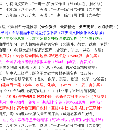
）小初衔接英语：“一讲一练”分层作业（Word原卷、解析版）
本）七年级（含七升八）英语：“一讲一练”分层作业（含答案）
本）八年级（含八升九）英语：“一讲一练”分层作业（含答案）
物理”资料精品专题推荐
【全套资源，最新精选，天天更新，欢迎收藏！】
5读书网）全站精品书籍网盘打包下载（精美图文网页版永久珍藏）
学科学毕业总复习：超大超精名师备课资源宝库（含答案解析）
物理总复习：超大超精备课资源宝库（含课件、教案、试卷、专题）
物理：1-3轮超大超精备课资源库（含课件、讲义、试卷、专题）
通用版）中考物理全国各地模拟试卷汇总（Word版，含答案）
）全国各地高考物理模拟试卷（Word、pdf版，含答案）
届全国各地高考真题（9门）汇总（Word、PDF双版精校精排）
版）初中八上物理：影音图文教学素材备课宝库（255份）
027新中考暑期早复习（语文、数学、英语、物理、化学，含答案）
题每日一题（数学、物理、化学）（Word、PDF版，含答案）
《豆豆学物理（爆笑物理）》（（144集，MP4高清视频）
版）2019版高中物理新教材必修、选修全六册课后练习（含答案）
用）中考物理一轮复习“讲练测”全集（纯Word原卷、解析版）
新教材）高考物理回归教材：基础+中档+提升~经典“三级跳”
库）高中物理word版矢量图图库集（试题教案课件必备）
数、理、化：常考考点专题精练（纯Word版，含答案及解题指导）
本）八年级（含八升九）物理：“一讲一练”分层作业（含答案）