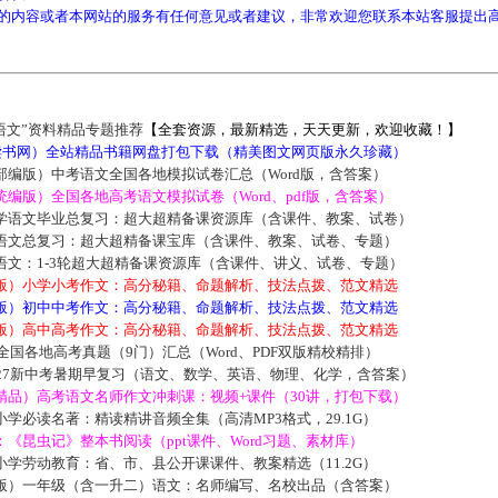
的内容或者本网站的服务有任何意见或者建议，非常欢迎您联系本站客服提出
语文”资料精品专题推荐
【全套资源，最新精选，天天更新，欢迎收藏！】
5读书网）全站精品书籍网盘打包下载（精美图文网页版永久珍藏）
部编版）中考语文全国各地模拟试卷汇总（Word版，含答案）
编版）全国各地高考语文模拟试卷（Word、pdf版，含答案）
学语文毕业总复习：超大超精备课资源库（含课件、教案、试卷）
语文总复习：超大超精备课宝库（含课件、教案、试卷、专题）
语文：1-3轮超大超精备课资源库（含课件、讲义、试卷、专题）
版）小学小考作文：高分秘籍、命题解析、技法点拨、范文精选
版）初中中考作文：高分秘籍、命题解析、技法点拨、范文精选
版）高中高考作文：高分秘籍、命题解析、技法点拨、范文精选
届全国各地高考真题（9门）汇总（Word、PDF双版精校精排）
027新中考暑期早复习（语文、数学、英语、物理、化学，含答案）
精品）高考语文名师作文冲刺课：视频+课件（30讲，打包下载）
学必读名著：精读精讲音频全集（高清MP3格式，29.1G）
《昆虫记》整本书阅读（ppt课件、Word习题、素材库）
学劳动教育：省、市、县公开课课件、教案精选（11.2G）
版）一年级（含一升二）语文：名师编写、名校出品（含答案）