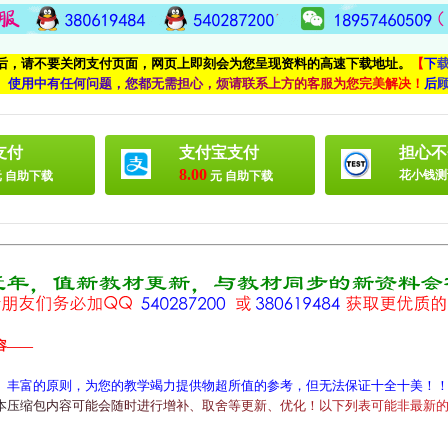
付后，请不要关闭支付页面，网页上即刻会为您呈现资料的高速下载地址。
【
下
、
使
用
中
有
任
何
问
题
，
您
都
无
需
担
心
，
烦
请
联
系
上
方
的
客
服
为
您
完
美
解
决
！
后
支付
支付宝支付
担心不
8.00
花小钱测
 自助下载
元 自助下载
容——
、丰富的原则，为您的教学竭力提供物超所值的参考，但无法保证十全十美！
本
压
缩
包
内
容
可
能
会
随
时
进
行
增
补
、
取
舍
等
更
新
、
优
化
！
以
下
列
表
可
能
非
最
新