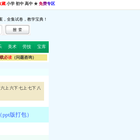
收藏
小学
初中
高中
★
免
费
专
区
案，全集试卷，教学宝典！
乐
美术
劳技
宝库
载
必
读
（问题咨询）
六上
六下
七上
七下
八
pt版打包）