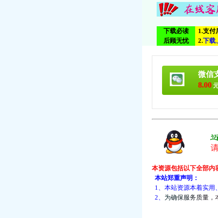
下载必读
1.支
后顾无忧
2.
下
载
微信
8.00
元
本资源包括以下全部内
本站郑重声明：
1、本站资源本着实用
2、
为
确
保
服
务
质
量
，