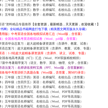
本）二年级（含二升三）数学：名师编写、名校出品（含答案）
本）三年级（含三升四）数学：名师编写、名校出品（含答案）
本）四年级（含四升五）数学：名师编写、名校出品（含答案）
本）五年级（含五升六）数学：名师编写、名校出品（含答案）
英语”资料精品专题推荐
【全套资源，最新精选，天天更新，欢迎收藏！】
5读书网）全站精品书籍网盘打包下载（精美图文网页版永久珍藏）
通用版）中考英语全国各地模拟试卷汇总（Word版，含答案）
）全国各地高考英语模拟试卷（Word、pdf版，含答案）
学英语毕业总复习：超大超精备课资源库（含课件、教案、试卷）
英语总复习：超大超精备课资源宝库（含课件、教案、试卷、专题）
英语：1-3轮超大超精备课资源库（含课件、讲义、试卷、专题）
届全国各地高考真题（9门）汇总（Word、PDF双版精校精排）
027新中考暑期早复习（语文、数学、英语、物理、化学，含答案）
语法复习：名师讲练资料宝典（PPT、Word版，含答案解析）
各地中考英语听力真题合集（Word版，含答案，附MP3录音）
本）三年级（含三升四）英语：名师编写、名校出品（含答案）
本）四年级（含四升五）英语：名师编写、名校出品（含答案）
本）五年级（含五升六）英语：名师编写、名校出品（含答案）
）三年级英语名师编写、名校出品（Word、PDF等高清版）
）四年级英语名师编写、名校出品（Word、PDF等高清版）
）五年级英语名师编写、名校出品（Word、PDF等高清版）
）六年级英语名师编写、名校出品（Word、PDF等高清版）