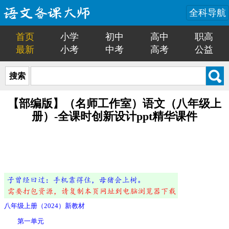
全科导航
首页
小学
初中
高中
职高
最新
小考
中考
高考
公益
搜索
【部编版】（名师工作室）语文（八年级上
册）-全课时创新设计ppt精华课件
八年级上册（2024）新教材
第一单元