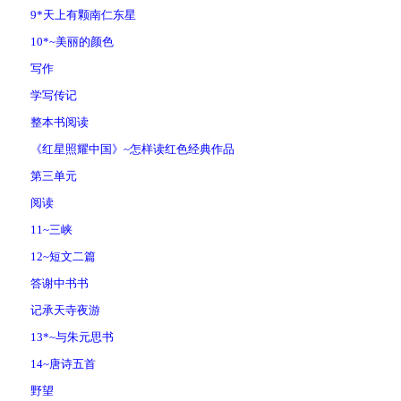
9*天上有颗南仁东星
10*~美丽的颜色
写作
学写传记
整本书阅读
《红星照耀中国》~怎样读红色经典作品
第三单元
阅读
11~三峡
12~短文二篇
答谢中书书
记承天寺夜游
13*~与朱元思书
14~唐诗五首
野望