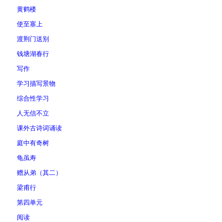
黄鹤楼
使至塞上
渡荆门送别
钱塘湖春行
写作
学习描写景物
综合性学习
人无信不立
课外古诗词诵读
庭中有奇树
龟虽寿
赠从弟（其二）
梁甫行
第四单元
阅读