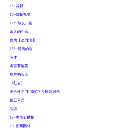
15~背影
16~白杨礼赞
17*~散文二篇
永久的生命
我为什么而活着
18*~昆明的雨
写作
语言要连贯
整本书阅读
《红岩》
综合性学习~我们的互联网时代
第五单元
阅读
19~中国石拱桥
20~苏州园林