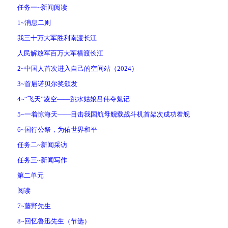
任务一~新闻阅读
1~消息二则
我三十万大军胜利南渡长江
人民解放军百万大军横渡长江
2~中国人首次进入自己的空间站（2024）
3~首届诺贝尔奖颁发
4~“飞天”凌空——跳水姑娘吕伟夺魁记
5~一着惊海天——目击我国航母舰载战斗机首架次成功着舰
6~国行公祭，为佑世界和平
任务二~新闻采访
任务三~新闻写作
第二单元
阅读
7~藤野先生
8~回忆鲁迅先生（节选）