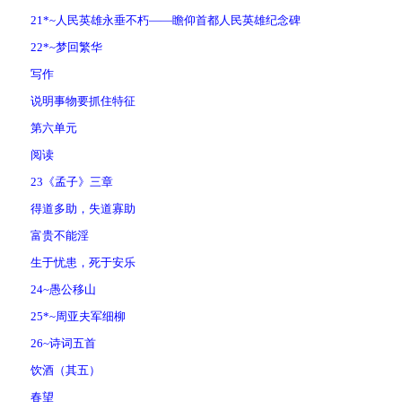
21*~人民英雄永垂不朽——瞻仰首都人民英雄纪念碑
22*~梦回繁华
写作
说明事物要抓住特征
第六单元
阅读
23《孟子》三章
得道多助，失道寡助
富贵不能淫
生于忧患，死于安乐
24~愚公移山
25*~周亚夫军细柳
26~诗词五首
饮酒（其五）
春望