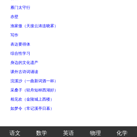
雁门太守行
赤壁
渔家傲（天接云涛连晓雾）
写作
表达要得体
综合性学习
身边的文化遗产
课外古诗词诵读
浣溪沙（一曲新词酒一杯）
采桑子（轻舟短棹西湖好）
相见欢（金陵城上西楼）
如梦令（常记溪亭日暮）
语文
数学
英语
物理
化学