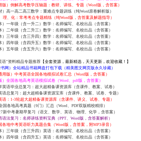
用版）例解高考数学压轴题：教研、讲练、专题（Word版，含答案）
材）高一高二高三数学：重难点专题训练（纯Word原卷解析版）
数、理、化：常考考点专题精练（纯Word版，含答案及解题指导）
本）一年级（含一升二）数学：名师编写、名校出品（含答案）
本）二年级（含二升三）数学：名师编写、名校出品（含答案）
本）三年级（含三升四）数学：名师编写、名校出品（含答案）
本）四年级（含四升五）数学：名师编写、名校出品（含答案）
本）五年级（含五升六）数学：名师编写、名校出品（含答案）
英语”资料精品专题推荐
【全套资源，最新精选，天天更新，欢迎收藏！】
5读书网）全站精品书籍网盘打包下载（精美图文网页版永久珍藏）
通用版）中考英语全国各地模拟试卷汇总（Word版，含答案）
）全国各地高考英语模拟试卷（Word、pdf版，含答案）
学英语毕业总复习：超大超精备课资源库（含课件、教案、试卷）
英语总复习：超大超精备课资源宝库（含课件、教案、试卷、专题）
英语：1-3轮超大超精备课资源库（含课件、讲义、试卷、专题）
届全国各地高考真题（9门）汇总（Word、PDF双版精校精排）
027新中考暑期早复习（语文、数学、英语、物理、化学，含答案）
语法复习：名师讲练资料宝典（PPT、Word版，含答案解析）
各地中考英语听力真题合集（Word版，含答案，附MP3录音）
本）三年级（含三升四）英语：名师编写、名校出品（含答案）
本）四年级（含四升五）英语：名师编写、名校出品（含答案）