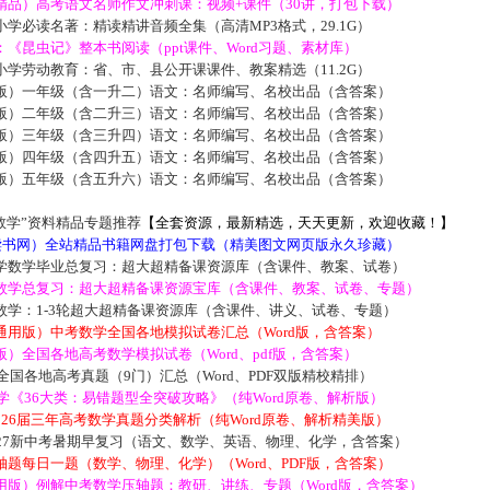
精品）高考语文名师作文冲刺课：视频+课件（30讲，打包下载）
学必读名著：精读精讲音频全集（高清MP3格式，29.1G）
《昆虫记》整本书阅读（ppt课件、Word习题、素材库）
学劳动教育：省、市、县公开课课件、教案精选（11.2G）
版）一年级（含一升二）语文：名师编写、名校出品（含答案）
版）二年级（含二升三）语文：名师编写、名校出品（含答案）
版）三年级（含三升四）语文：名师编写、名校出品（含答案）
版）四年级（含四升五）语文：名师编写、名校出品（含答案）
版）五年级（含五升六）语文：名师编写、名校出品（含答案）
数学”资料精品专题推荐
【全套资源，最新精选，天天更新，欢迎收藏！】
5读书网）全站精品书籍网盘打包下载（精美图文网页版永久珍藏）
学数学毕业总复习：超大超精备课资源库（含课件、教案、试卷）
数学总复习：超大超精备课资源宝库（含课件、教案、试卷、专题）
数学：1-3轮超大超精备课资源库（含课件、讲义、试卷、专题）
通用版）中考数学全国各地模拟试卷汇总（Word版，含答案）
）全国各地高考数学模拟试卷（Word、pdf版，含答案）
届全国各地高考真题（9门）汇总（Word、PDF双版精校精排）
数学《36大类：易错题型全突破攻略》（纯Word原卷、解析版）
2026届三年高考数学真题分类解析（纯Word原卷、解析精美版）
027新中考暑期早复习（语文、数学、英语、物理、化学，含答案）
题每日一题（数学、物理、化学）（Word、PDF版，含答案）
用版）例解中考数学压轴题：教研、讲练、专题（Word版，含答案）