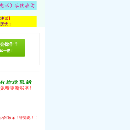
载
测
试
】
顾
无
忧
！
会操作？
试一把！
！
的
内
容
展
示
！
请
知
晓
！
！