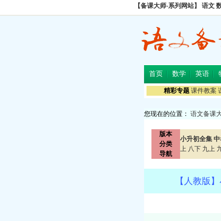
【备课大师-系列网站】
语文
首页
数学
英语
精彩专题
课件教案
您现在的位置：
语文备课
版本
小升初全集
中
分类
上
八下
九上
导航
【人教版】