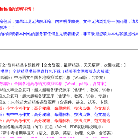
包包括的资料详情！
缩包后，如果出现无法解压缩、内容明显缺失、文件无法浏览等一切问题，请及
解决！！
的内容或者本网站的服务有任何意见或者建议，非常欢迎您联系本站客服提出
语文”资料精品专题推荐
【全套资源，最新精选，天天更新，欢迎收藏！】
5读书网）全站精品书籍网盘打包下载（精美图文网页版永久珍藏）
部编版）中考语文全国各地模拟试卷汇总（Word版，含答案）
编版）全国各地高考语文模拟试卷（Word、pdf版，含答案）
学语文毕业总复习：超大超精备课资源库（含课件、教案、试卷）
语文总复习：超大超精备课宝库（含课件、教案、试卷、专题）
语文：1-3轮超大超精备课资源库（含课件、讲义、试卷、专题）
版）小学小考作文：高分秘籍、命题解析、技法点拨、范文精选
版）初中中考作文：高分秘籍、命题解析、技法点拨、范文精选
版）高中高考作文：高分秘籍、命题解析、技法点拨、范文精选
届全国各地高考真题（9门）汇总（Word、PDF双版精校精排）
027新中考暑期早复习（语文、数学、英语、物理、化学，含答案）