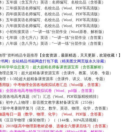
本）五年级（含五升六）英语：名师编写、名校出品（含答案）
）三年级英语名师编写、名校出品（Word、PDF等高清版）
）四年级英语名师编写、名校出品（Word、PDF等高清版）
）五年级英语名师编写、名校出品（Word、PDF等高清版）
）六年级英语名师编写、名校出品（Word、PDF等高清版）
）小初衔接英语：“一讲一练”分层作业（Word原卷、解析版）
本）七年级（含七升八）英语：“一讲一练”分层作业（含答案）
本）八年级（含八升九）英语：“一讲一练”分层作业（含答案）
物理”资料精品专题推荐
【全套资源，最新精选，天天更新，欢迎收藏！】
5读书网）全站精品书籍网盘打包下载（精美图文网页版永久珍藏）
学科学毕业总复习：超大超精名师备课资源宝库（含答案解析）
物理总复习：超大超精备课资源宝库（含课件、教案、试卷、专题）
物理：1-3轮超大超精备课资源库（含课件、讲义、试卷、专题）
通用版）中考物理全国各地模拟试卷汇总（Word版，含答案）
）全国各地高考物理模拟试卷（Word、pdf版，含答案）
届全国各地高考真题（9门）汇总（Word、PDF双版精校精排）
版）初中八上物理：影音图文教学素材备课宝库（255份）
027新中考暑期早复习（语文、数学、英语、物理、化学，含答案）
题每日一题（数学、物理、化学）（Word、PDF版，含答案）
《豆豆学物理（爆笑物理）》（（144集，MP4高清视频）
版）2019版高中物理新教材必修、选修全六册课后练习（含答案）
用）中考物理一轮复习“讲练测”全集（纯Word原卷、解析版）