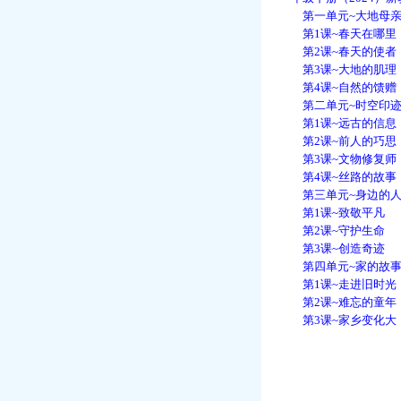
第一单元~大地母
第1课~春天在哪里
第2课~春天的使者
第3课~大地的肌理
第4课~自然的馈赠
第二单元~时空印
第1课~远古的信息
第2课~前人的巧思
第3课~文物修复师
第4课~丝路的故事
第三单元~身边的
第1课~致敬平凡
第2课~守护生命
第3课~创造奇迹
第四单元~家的故
第1课~走进旧时光
第2课~难忘的童年
第3课~家乡变化大