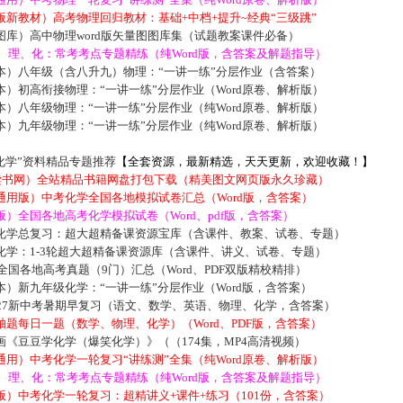
新教材）高考物理回归教材：基础+中档+提升~经典“三级跳”
库）高中物理word版矢量图图库集（试题教案课件必备）
数、理、化：常考考点专题精练（纯Word版，含答案及解题指导）
本）八年级（含八升九）物理：“一讲一练”分层作业（含答案）
）初高衔接物理：“一讲一练”分层作业（Word原卷、解析版）
）八年级物理：“一讲一练”分层作业（纯Word原卷、解析版）
）九年级物理：“一讲一练”分层作业（纯Word原卷、解析版）
化学”资料精品专题推荐
【全套资源，最新精选，天天更新，欢迎收藏！】
5读书网）全站精品书籍网盘打包下载（精美图文网页版永久珍藏）
通用版）中考化学全国各地模拟试卷汇总（Word版，含答案）
）全国各地高考化学模拟试卷（Word、pdf版，含答案）
化学总复习：超大超精备课资源宝库（含课件、教案、试卷、专题）
化学：1-3轮超大超精备课资源库（含课件、讲义、试卷、专题）
届全国各地高考真题（9门）汇总（Word、PDF双版精校精排）
）新九年级化学：“一讲一练”分层作业（Word版，含答案）
027新中考暑期早复习（语文、数学、英语、物理、化学，含答案）
题每日一题（数学、物理、化学）（Word、PDF版，含答案）
《豆豆学化学（爆笑化学）》（（174集，MP4高清视频）
用）中考化学一轮复习“讲练测”全集（纯Word原卷、解析版）
数、理、化：常考考点专题精练（纯Word版，含答案及解题指导）
）中考化学一轮复习：超精讲义+课件+练习（101份，含答案）