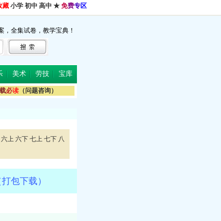
收藏
小学
初中
高中
★
免
费
专
区
案，全集试卷，教学宝典！
乐
美术
劳技
宝库
载
必
读
（问题咨询）
六上
六下
七上
七下
八
（打包下载）