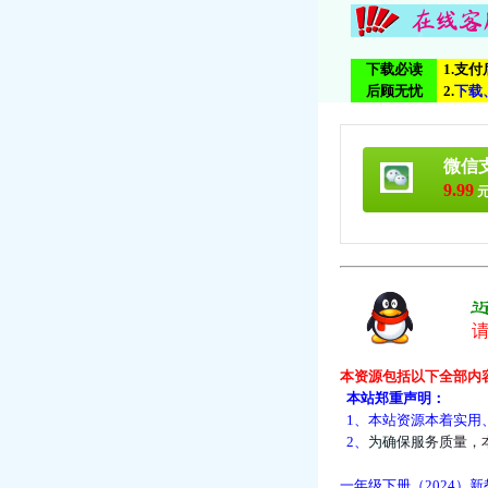
下载必读
1.支
后顾无忧
2.
下
载
微信
9.99
元
本资源包括以下全部内
本站郑重声明：
1、本站资源本着实用
2、
为
确
保
服
务
质
量
，
一年级下册（2024）新