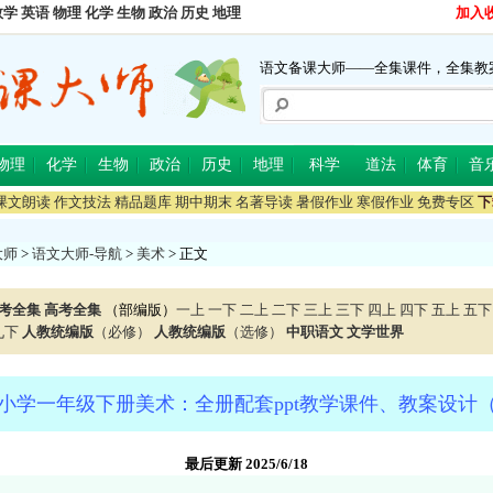
数学
英语
物理
化学
生物
政治
历史
地理
加入
语文备课大师——全集课件，全集教
物理
化学
生物
政治
历史
地理
科学
道法
体育
音
课文朗读
作文技法
精品题库
期中期末
名著导读
暑假作业
寒假作业
免费专区
下
大师
>
语文大师-导航
>
美术
> 正文
考全集
高考全集
（部编版）
一上
一下
二上
二下
三上
三下
四上
四下
五上
五下
九下
人教统编版
（必修）
人教统编版
（选修）
中职语文
文学世界
小学一年级下册美术：全册配套ppt教学课件、教案设计
最后更新 2025/6/18