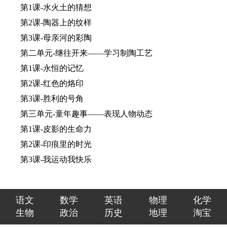
第1课-水火土的猜想
第2课-陶器上的纹样
第3课-母亲河的彩陶
第二单元-继往开来——学习制陶工艺
第1课-永恒的记忆
第2课-红色的烙印
第3课-胜利的号角
第三单元-童年趣事——表现人物动态
第1课-皮影的生命力
第2课-印痕里的时光
第3课-我运动我快乐
语文
数学
英语
物理
化学
生物
政治
历史
地理
淘宝