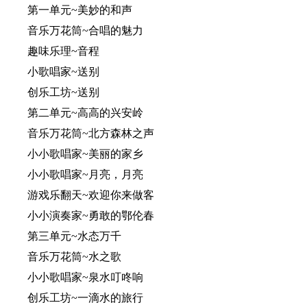
第一单元~美妙的和声
音乐万花筒~合唱的魅力
趣味乐理~音程
小歌唱家~送别
创乐工坊~送别
第二单元~高高的兴安岭
音乐万花筒~北方森林之声
小小歌唱家~美丽的家乡
小小歌唱家~月亮，月亮
游戏乐翻天~欢迎你来做客
小小演奏家~勇敢的鄂伦春
第三单元~水态万千
音乐万花筒~水之歌
小小歌唱家~泉水叮咚响
创乐工坊~一滴水的旅行