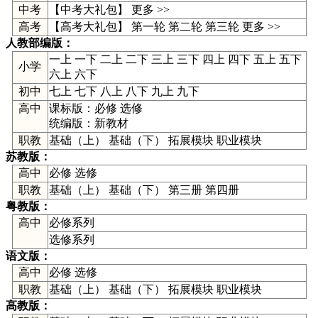
中考
【
中考大礼包
】
更多 >>
高考
【高考大礼包】
第一轮
第二轮
第三轮
更多 >>
人教部编版
：
一上
一下
二上
二下
三上
三下
四上
四下
五上
五下
小学
六上
六下
初中
七上
七下
八上
八下
九上
九下
高中
课标版：
必修
选修
统编版：
新教材
职教
基础（上） 基础（下） 拓展模块 职业模块
苏教版
：
高中
必修
选修
职教
基础（上） 基础（下） 第三册 第四册
粤教版
：
高中
必修系列
选修系列
语文版
：
高中
必修
选修
职教
基础（上） 基础（下） 拓展模块 职业模块
高教版
：