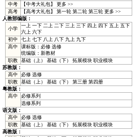
中考
【
中考大礼包
】
更多 >>
高考
【高考大礼包】
第一轮
第二轮
第三轮
更多 >>
人教部编版
：
一上
一下
二上
二下
三上
三下
四上
四下
五上
五下
小学
六上
六下
初中
七上
七下
八上
八下
九上
九下
高中
课标版：
必修
选修
统编版：
新教材
职教
基础（上） 基础（下） 拓展模块 职业模块
苏教版
：
高中
必修
选修
职教
基础（上） 基础（下） 第三册 第四册
粤教版
：
高中
必修系列
选修系列
语文版
：
高中
必修
选修
职教
基础（上） 基础（下） 拓展模块 职业模块
高教版
：