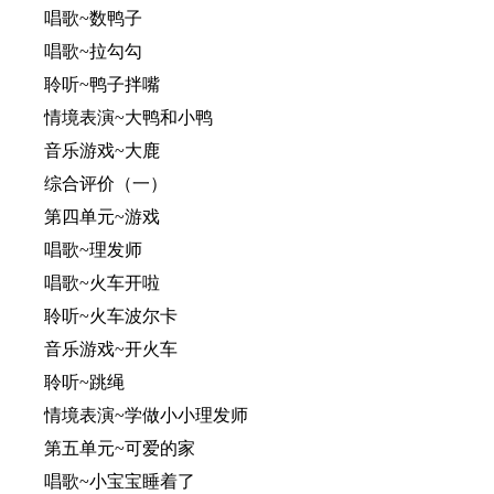
唱歌~数鸭子
唱歌~拉勾勾
聆听~鸭子拌嘴
情境表演~大鸭和小鸭
音乐游戏~大鹿
综合评价（一）
第四单元~游戏
唱歌~理发师
唱歌~火车开啦
聆听~火车波尔卡
音乐游戏~开火车
聆听~跳绳
情境表演~学做小小理发师
第五单元~可爱的家
唱歌~小宝宝睡着了