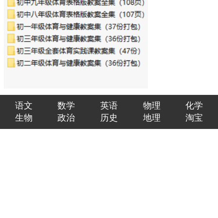
语文
数学
英语
物理
化学
生物
政治
历史
地理
淘宝