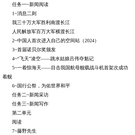
任务一~新闻阅读
1~消息二则
我三十万大军胜利南渡长江
人民解放军百万大军横渡长江
2~中国人首次进入自己的空间站（2024）
3~首届诺贝尔奖颁发
4~“飞天”凌空——跳水姑娘吕伟夺魁记
5~一着惊海天——目击我国航母舰载战斗机首架次成功
着舰
6~国行公祭，为佑世界和平
任务二~新闻采访
任务三~新闻写作
第二单元
阅读
7~藤野先生