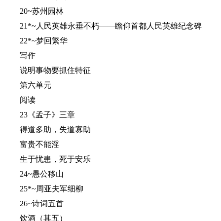
20~苏州园林
21*~人民英雄永垂不朽——瞻仰首都人民英雄纪念碑
22*~梦回繁华
写作
说明事物要抓住特征
第六单元
阅读
23《孟子》三章
得道多助，失道寡助
富贵不能淫
生于忧患，死于安乐
24~愚公移山
25*~周亚夫军细柳
26~诗词五首
饮酒（其五）