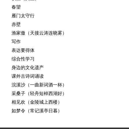
春望
雁门太守行
赤壁
渔家傲（天接云涛连晓雾）
写作
表达要得体
综合性学习
身边的文化遗产
课外古诗词诵读
浣溪沙（一曲新词酒一杯）
采桑子（轻舟短棹西湖好）
相见欢（金陵城上西楼）
如梦令（常记溪亭日暮）