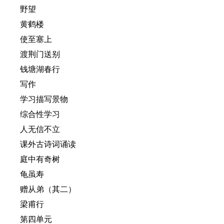
野望
黄鹤楼
使至塞上
渡荆门送别
钱塘湖春行
写作
学习描写景物
综合性学习
人无信不立
课外古诗词诵读
庭中有奇树
龟虽寿
赠从弟（其二）
梁甫行
第四单元