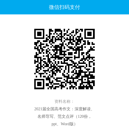
微信扫码支付
资料名称：
2021届全国高考作文：深度解读、
名师导写、范文点评（120份，
ppt、Word版）