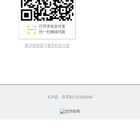
打开手机支付宝
扫一扫继续付款
首次使用请下载手机支付宝
ICP证：合字B2-20190046
excashier-55-6993