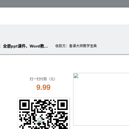
【人教版】小学五年级下册信息技术：全册ppt课件、Word教案（匹配版，共30份）
收款方
：备课大师教学宝典
扫一扫付款（元）
9.99