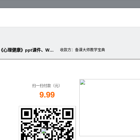
【教学宝典】（通用版）小学一年级《心理健康》ppt课件、Word教案（配套版）
收款方
：备课大师教学宝典
扫一扫付款（元）
9.99