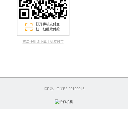
打开手机支付宝
扫一扫继续付款
首次使用请下载手机支付宝
ICP证：合字B2-20190046
excashier-55-6981